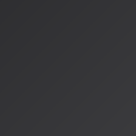
未来展望：完全自動化への道
マルチエージェント自動生成パイ
楽曲のオーディオファイルをアップロードするだけで：
1. 歌詞の感情分析
2. 最適な映像シナリオ作成
3. 各シーンの動画生成
4. ビートに合わせた編集完結
クリエイターの役割進化
従来
：手を動かす作業者
未来
：AIオーケストラを指揮する「総監督」
まとめ：音楽と映像の新しい