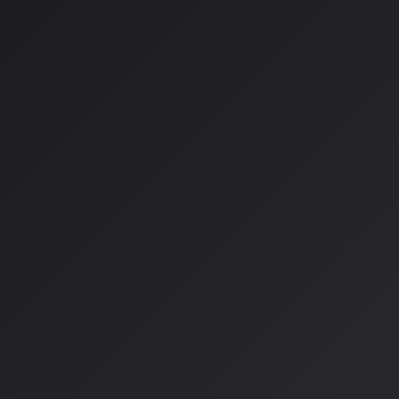
```
具体的な手順
1.
生成（10分）
：曲のイメージを画像生成AIで1枚作成
2.
動かす（5分）
：画像をLumaに入れて微細な動き（ループ
3.
並べる（10分）
：CapCutで動画をループさせ、歌詞を数行
プロの現場で実践される「
制作」
実績事例
1.
小売業界向けショートドラマCM
- プロの俳優の実写撮影 + AI背景合成
- 結果：SNS広告でのCVR（コンバージョン率）が従来比2.5
2.
空間変革プロジェクト