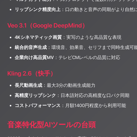
リップシンク精度向上
：口の動きと音声の同期がより自然
Veo 3.1（Google DeepMind）
4Kシネマティック画質
：実写のような高品質な表現
統合的音声生成
：環境音、効果音、セリフまで同時生成可
企業向け高品質MV
：テレビCMレベルの品質に対応
Kling 2.6（快手）
長尺動画生成
：最大3分の動画生成能力
高精度リップシンク
：日本語対応の高精度な口パク同期
コストパフォーマンス
：月額1400円程度から利用可能
音楽特化型AIツールの台頭