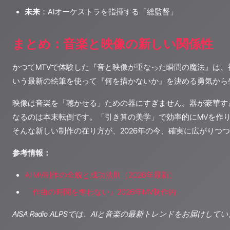
未来
：AIオーケストラを指揮する「総監督」
まとめ：音楽と映像の新しい関係性
かつてMTVで体験した『音と映像が重なった瞬間の魔法』は、
いう最新の絵筆を使って『何を描かないか』を決める勇気から
映像は音楽を「聴かせる」ための器にすぎません。器が豪華す
なるのは本末転倒です。「引き算の美学」で効率的にMVを作
そんな新しい制作の在り方が、2026年の今、確実に広がりつ
参考情報：
AI MV制作の全貌と成功法則（2026年最新）
「作曲の時間を奪わない」2026年MV制作術
AISA Radio ALPSでは、AIと音楽の最新トレンドをお届け