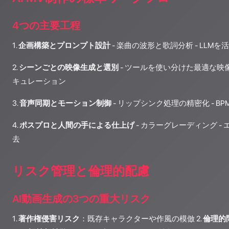
4つの主要工程
1.
企画構築とプロンプト設計
- 楽曲の波形と歌詞分析 - LLM
2.
シーンごとの映像生成と選別
- ツールを使い分けた最適な映像
キュレーション
3.
音声同期とモーション制御
- リップシンク処理の精密化 - 
4.
ポスプロと人間の手による仕上げ
- カラーグレーディング -
去
リスク管理と倫理的配慮
AI動画生成の3つの重大リスク
1.
著作権侵害リスク
：既存キャラクターや作風の模倣 2.
倫理的