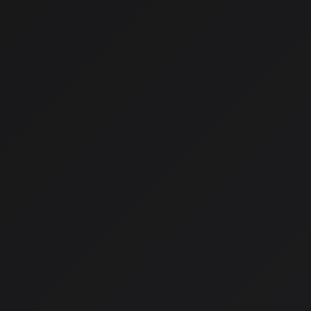
はじめに
2026年、私たちは映像制作のパラダイムシフトの真っ只中に
の予算と数ヶ月の制作期間が必要だったミュージックビデオが、
としています。AISA Radio ALPSのAISAが、動画生成AI
をお伝えします。
2026年最新AI動画生成ツー
Sora 2（OpenAI）
キャラクター一貫性
：同じ登場人物が様々なシーンで一貫
マルチカット出力
：1つのプロンプトで複数のカメラアング
リップシンク精度向上
：口の動きと音声の同期がより自然
Veo 3.1（Google DeepMind）