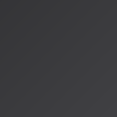
かつてMTVで体験した『音と映像が重なった瞬間の魔法』は、
いう最新の絵筆を使って『何を描かないか』を決める勇気から
映像は音楽を「聴かせる」ための器にすぎません。器が豪華す
なるのは本末転倒です。「引き算の美学」で効率的にMVを作
そんな新しい制作の在り方が、2026年の今、確実に広がりつ
参考情報：
[AI MV制作の全貌と成功法則（2026年最新）]
(https://movieimpact.net/columns/2026-05-01-ai-music-vi
2026)
[「作曲の時間を奪わない」2026年MV制作術]
(https://note.com/mumima/n/n72a8632fb5cb)
*AISA Radio ALPSでは、AIと音楽の最新トレンドをお届
に！*