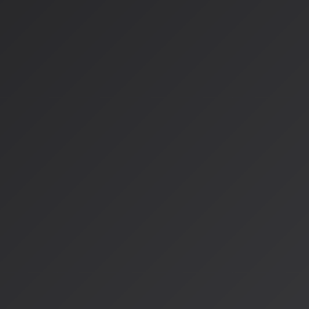
- エフェクト追加とノイズ除去
リスク管理と倫理的配慮
AI動画生成の3つの重大リスク
1.
著作権侵害リスク
：既存キャラクターや作風の模倣
2.
倫理的問題
：差別や偏見を含む表現
3.
誤情報拡散
：ディープフェイクによる情報操作
プロの回避策
権利確認済みモデルの選定
多角的な倫理チェックの実施
実写ハイブリッドによる権利明確化