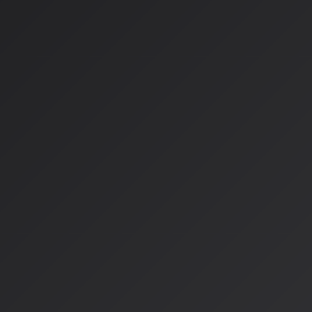
- 会議室での実写撮影 + AIによる背景変換
- アパレルショップへの空間変革を実現
AI MV制作の標準ワークフロ
4つの主要工程
1.
企画構築とプロンプト設計
- 楽曲の波形と歌詞分析
- LLMを活用したコンセプト構築
2.
シーンごとの映像生成と選別
- ツールを使い分けた最適な映像生成
- 数十テイクからのキュレーション
3.
音声同期とモーション制御
- リップシンク処理の精密化
- BPMに合わせた動きの調整
4.
ポスプロと人間の手による仕上げ
- カラーグレーディング