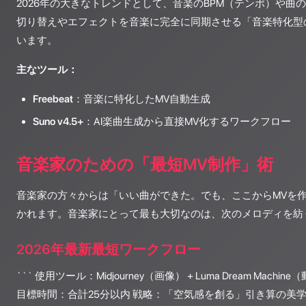
2026年の大きなトレンドとして、音楽のBPM（テンポ）や曲
切り替えやエフェクトを音楽に完全に同期させる「音楽特化型の
います。
主なツール：
Freebeat
：音楽に特化したMV自動生成
Suno v4.5+
：AI楽曲生成から直接MV化するワークフロー
音楽家のための「最短MV制作」術
音楽家の方々からは「いい曲ができた。でも、ここからMVを作
かれます。音楽家にとって最も大切なのは、次のメロディを紡
2026年最新最短ワークフロー
``` 使用ツール：Midjourney（画像） + Luma Dream Machin
目標時間：合計25分以内 戦略：「空気感を創る」引き算の美学 