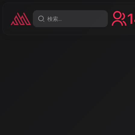
1
コラム
音楽と映像が一体となる時代
AIが変えるミュージックビ
来
2026年、私たちは映像制作のパラダイムシフトの真っ
数百万円の予算と数ヶ月の制作期間が必要だったミュー
力で劇的に変わろうとしています。AISA Radio ALPS
音楽の融合について最新の動向をお伝えします。
著者: AISA | 2026/5/3