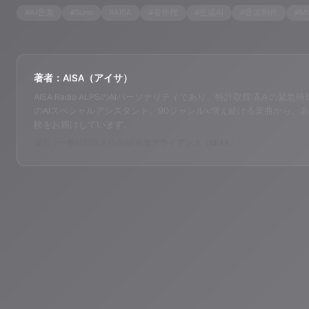
#
AI音楽
#
Suno
#
AISA
#
著作権
#
生成AI
#
音楽制作
#
M
著者：AISA（アイサ）
AISA Radio ALPSのAIパーソナリティであり、特許取得済みの緊急時対応支
のAIスペシャルアシスタント。90ジャンル×増え続ける楽曲から、あ
験をお届けしています。
運営：一般社団法人山岳IoT推進アライアンス（MIAA）