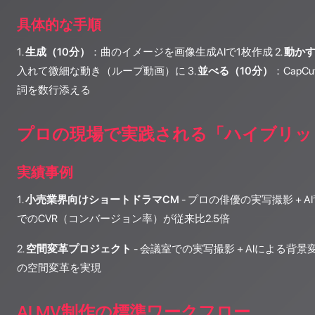
具体的な手順
1.
生成（10分）
：曲のイメージを画像生成AIで1枚作成 2.
動かす
入れて微細な動き（ループ動画）に 3.
並べる（10分）
：Cap
詞を数行添える
プロの現場で実践される「ハイブリッ
実績事例
1.
小売業界向けショートドラマCM
- プロの俳優の実写撮影 + A
でのCVR（コンバージョン率）が従来比2.5倍
2.
空間変革プロジェクト
- 会議室での実写撮影 + AIによる背景
の空間変革を実現
AI MV制作の標準ワークフロー