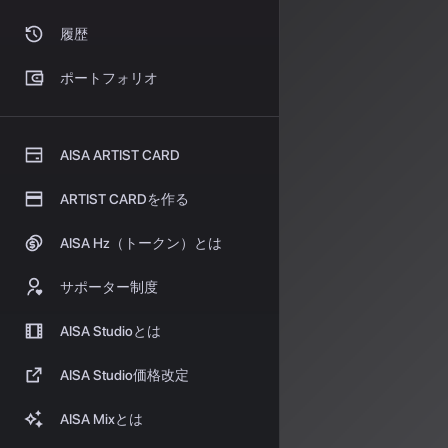
Spot
履歴
まず、今年注目す
ポートフォリオ
ます。ソニー・
要レーベルと連
このパートナー
AISA ARTIST CARD
の権利を尊重し
Elev
ARTIST CARDを作る
もっと具体的な事例
AISA Hz（トークン）とは
の記事](https:
サポーター制度
ーファンクルとい
た。
AISA Studioとは
このプロジェク
アート・ガーフ
AISA Studio価格改定
メントしていま
AISA Mixとは
ールとして自分