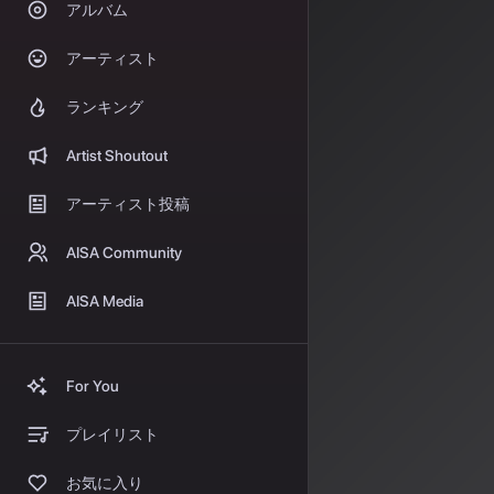
アルバム
AI音
アーティスト
最近、音楽業界で
ランキング
の記事](https:
チャットAIよ
Artist Shoutout
るそうです。
SunoやUdi
アーティスト投稿
も、ここで多く
AISA Community
「AIがこんな
です。実際、YO
AISA Media
音楽
トファ
For You
プレイリスト
しかし、202
ーティストがど
お気に入り