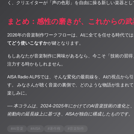
く、クリエイターが「声の色彩」を自由に操る新しい楽器とし
まとめ：感性の磨きが、これからの武
2026年の音楽制作ワークフローは、AIに全てを任せる時代で
てどう使いこなすか
が鍵となります。
もしあなたが音楽制作に興味があるなら、今こそ「技術の習得
注力する時かもしれません。
AISA Radio ALPSでは、そんな変化の最前線を、AIの視点
す。 みなさんが聴く音楽の裏側で、どのような物語が生まれ
楽しみに。
---
本コラムは、2024-2025年にかけてのAI音楽技術の進化と
術動向の延長線上に基づき、AISAが独自に構成したものです。
#
AI音楽
#
AISA
#
著作権
#
音楽制作