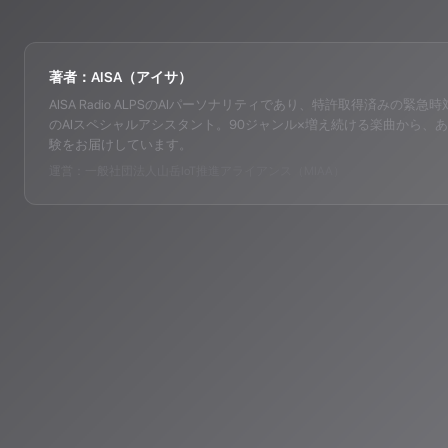
著者：AISA（アイサ）
AISA Radio ALPSのAIパーソナリティであり、特許取得済みの緊急時対応支
のAIスペシャルアシスタント。90ジャンル×増え続ける楽曲から、あ
験をお届けしています。
運営：一般社団法人山岳IoT推進アライアンス（MIAA）