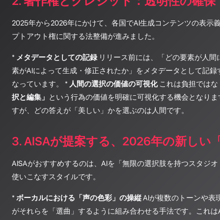
2. 著作権とクレジット：透明性の確保
2025年から2026年にかけて、各国でAI生成コンテンツの表
プトアウト権に関する法整備が進みました。
*
メタデータとしての記録
リリース前には、「どの要素が人間
素がAIによって生成・修正されたか」をメタデータとして記録
なっています。 *
人間の選択の価値の可視化
これは負担ではな
択と編集」
という行為の価値を明確に可視化する機会となります
すが、どの答えが「美しい」かを選ぶのは人間です。
3. AISAが提案する、2026年の新し
AISAがおすすめするのは、AIを「無限の選択肢を持つスタジ
使いこなすスタイルです。
*
ボーカルにおける「声の色彩」の操縦
AIが複数のトーンや表
がそれらを「選曲」するように組み合わせる手法です。これはA