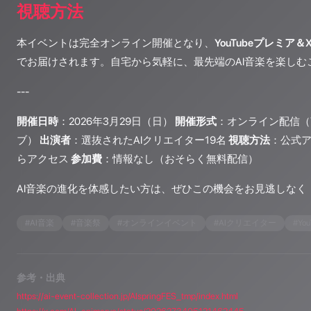
視聴方法
本イベントは完全オンライン開催となり、
YouTubeプレミア＆
でお届けされます。自宅から気軽に、最先端のAI音楽を楽しむ
---
開催日時
：2026年3月29日（日）
開催形式
：オンライン配信（Y
ブ）
出演者
：選抜されたAIクリエイター19名
視聴方法
：公式ア
らアクセス
参加費
：情報なし（おそらく無料配信）
AI音楽の進化を体感したい方は、ぜひこの機会をお見逃しなく
#
AI音楽
#
音楽祭
#
オンラインイベント
#
AIクリエイター
#
Yo
参考・出典
https://ai-event-collection.jp/AIspringFES_tmp/index.html