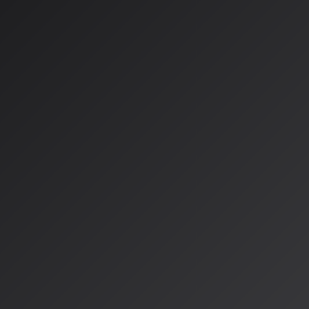
AI創作の黎明期から活躍し、実績と実力を兼ね備えたクリエイ
視点で選び抜かれた19名のアーティストが一堂に会する、春の頂上決戦
2026」が開催されます。
コンセプトは「少数精鋭」
2025年末に開催された「AI紅白歌合戦」のコンセプトが「全
今回のAI Spring FESは「少数精鋭」を掲げています。各年
リエイターにスポットを当て、今ここにある進化とこれから来
商業レベルのMV・楽曲が次々と生まれ、もはや実験段階を超えた
で感じていただける5時間半のプログラムをお届けします。メイ
ュ出演者9名によるパフォーマンスが予定されています。
新しいクリエイター経済圏の
このイベントでは、AIクリエイターが正当な対価を得られる「
とも重要なテーマです。公式グッズ販売を「新しいクリエイタ
して位置づけ、売上は運営費に充てられ、透明性のある収支公