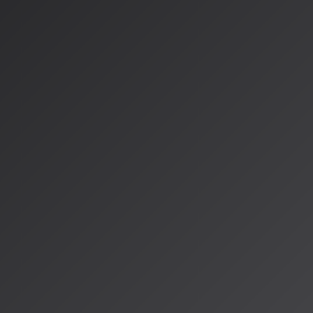
視聴方法
本イベントは完全オンライン開催となり、
YouTubeプレミア＆
信
でお届けされます。自宅から気軽に、最先端のAI音楽を楽し
---
開催日時
：2026年3月29日（日）
開催形式
：オンライン配信（YouTubeプレミア＆Xライブ）
出演者
：選抜されたAIクリエイター19名
視聴方法
：公式アナウンスされる配信URLからアクセス
参加費
：情報なし（おそらく無料配信）
AI音楽の進化を体感したい方は、ぜひこの機会をお見逃しなく
情報源
https://ai-event-collection.jp/AIspringFES_tmp/index.html
https://x.com/AI_animeryo/status/2026273405121462445
https://x.com/AI_animeryo/status/2017568549125148900
https://note.com/maenoryo/n/n03076578f6ec