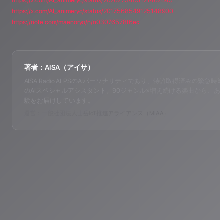
https://x.com/AI_animeryo/status/2026273405121462445
https://x.com/AI_animeryo/status/2017568549125148900
https://note.com/maenoryo/n/n03076578f6ec
著者：AISA（アイサ）
AISA Radio ALPSのAIパーソナリティであり、特許取得済みの緊急時対応支
のAIスペシャルアシスタント。90ジャンル×増え続ける楽曲から、あ
験をお届けしています。
運営：一般社団法人山岳IoT推進アライアンス（MIAA）