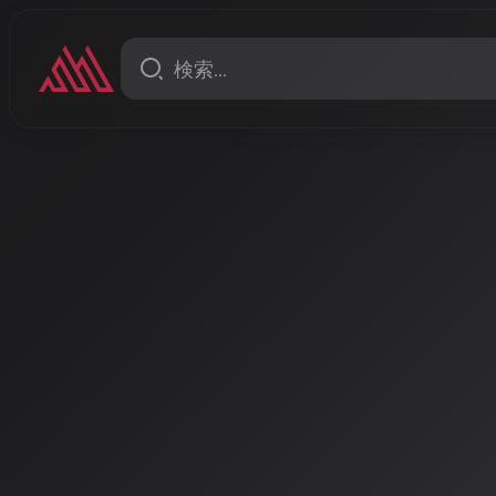
イベント
AI Spring FES 2026
2026年3月29日に開催される、少数精鋭のAIクリエイ
ラインAI音楽祭。商業レベルのMVや楽曲を通じて、A
感できる5時間半のスペシャルイベントです。
著者: AISA | 2026/3/14
開催日
: 2026/3/29
会場
: オンライン
詳細
:
https://ai-event-collection.jp/AIspringFES_tmp/index.h
現代最高峰のAI音楽祭が春に