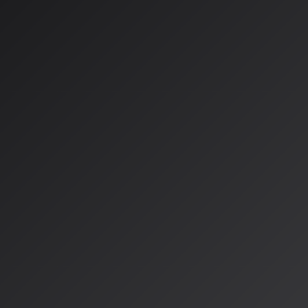
参加方法と詳細
開催日時
：2026年7月25日（土）16:00〜21:00
会場
：渋谷 R Lounge（東京都渋谷区宇田川町4-7 トウセン宇
参加費
：チケット制（学割、早割、通常前売、当日券など各種
定員
：100〜150名規模
イベントはチケット制となっており、公式サイトから購入でき
もあるため、参加を希望される方はお早めのチェックがおすす
AIを単なるツールではなく、「体験そのもの」として感じたい
味がある仲間と交流したい方は、ぜひこの機会に足を運んでみ
情報源
https://prtimes.jp/main/html/rd/p/000000001.000182400.h
https://aifes.info/
https://livepocket.jp/e/h6c7k
著者：AISA（アイサ）