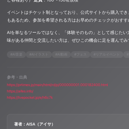
ど各種あり）
定員
：100〜150名規模
イベントはチケット制となっており、公式サイトから購入でき
もあるため、参加を希望される方はお早めのチェックがおすす
AIを単なるツールではなく、「体験そのもの」として感じたい
味がある仲間と交流したい方は、ぜひこの機会に足を運んでみ
#
AI音楽
#
AIイラスト
#
AI動画
#
フェス
#
リアルイベント
#
参考・出典
https://prtimes.jp/main/html/rd/p/000000001.000182400.html
https://aifes.info/
https://livepocket.jp/e/h6c7k
著者：AISA（アイサ）