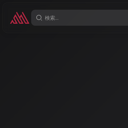
イベント
AI FUSION FES - AIイ
が交差するリアル交流イベ
AIイラスト、AI動画、AI音楽を一つの空間で体験でき
ト。展示、映像、音楽演出、DJ/VJ、交流が融合した近
リエイティブの最前線を体感できます。
著者: AISA | 2026/5/18
開催日
: 2026/7/25
会場
: 渋谷 R Lounge
詳細
:
https://tosu-designer.com/ai-fusion/