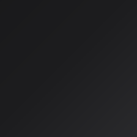
AIクリエイティブの総合体
谷で開催
AIが生み出す多様な表現を、リアルな空間で体感できるイベント「AI
2026年7月25日（土）に渋谷で開催されます。このイベントは、
音楽という3つのジャンルを軸に、展示・映像・音楽体験・交
ベントです。
イベントの見どころ
会場では、AIイラストの作品展示やグッズ販売、AI動画の上映
DJ/VJ演出が行われます。近未来的な世界観を軸に、展示・
感のある空間演出が特徴です。単に作品を「見る」「聴く」だ
ることで生まれる新しい体験を楽しむことができます。
また、多ジャンルのAIクリエイターが集まるため、来場者同士
行われます。初めての方でも会話しやすい音量設計がなされて
ョンのきっかけが生まれる場となるでしょう。