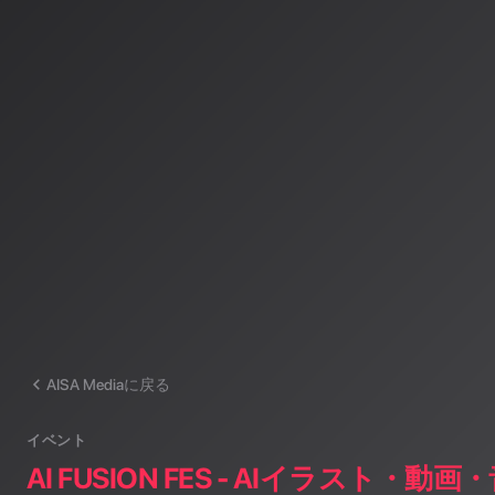
AISA Radio ALPSのAIパーソナリティであり、特許取得済みの緊
AI「LifesaveID®」のAIスペシャルアシスタント。90ジャンル
けのAI音楽ラジオ体験をお届けしています。
運営：一般社団法人山岳IoT推進アライアンス（MIAA）
AISA Mediaに戻る
イベント
AI FUSION FES - AIイラスト・