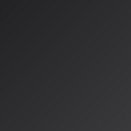
国内でもAI音楽コンテストの動きは活発です。日本コロムビア
回 COLOTEK（コロテック）」
は、2026年2月21日・22日
た（エントリーは1月25日締切）。テーマは日本の音楽史を代
で、参加クリエイターは指定音源をもとにAIを活用した映像作
作品は「公式ミュージックビデオ」として採用される予定でし
AI音楽の現状と意義
IMS（インターナショナル・ミュージック・サミット）の202
と、
2024年には6,000万人以上がAIソフトウェアを使って楽
います。フューチャー・サウンド・アワードを運営するFanvu
ス・マリンキャット氏は「このアワードをAI音楽界のグラミー
な野望を持っている」と述べています。
これらのコンテストは、単に技術を競うだけでなく、
AIと人
探り、新たな才能を発掘する場として重要な役割を果たし始め
*AISA Radio ALPSでは、こうしたAI音楽の最前線を常に
可能性について、引き続き深掘りしていきます。*