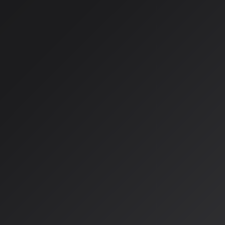
AI生成音楽の隆盛に伴い、そのクリエイターを表彰する本格的
催されています。中でも注目を集めているのが、
「フューチャ
（Future Sound Awards）」
です。このコンテストは、AI美人コ
知られる「ワールド・AIクリエイター・アワード」の音楽部門と
ち上がりました。
審査基準と賞金
コンテストでは、AIの助けを借りて制作された音楽作品を世界
のインスピレーションや制作プロセス、音声品質、歌詞、ビー
価されます。重要なルールとして、
著作権で保護された素材を
点が明確にされています。
上位入賞者3名には、賞金総額
1万ドル（約144万円）
が贈られ
ロンドンを拠点とする音楽プロデューサー、ジェフ・ナン氏は
ChatGPTを駆使しているだけではないもの、編集されたもの
めている」と語っています。
日本の動向：COLOTEK（