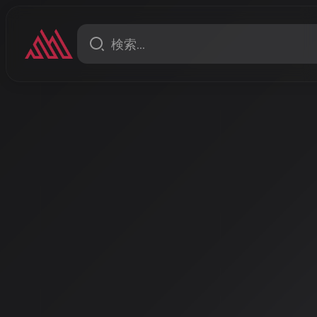
ニュース
AI音楽界の「グラミー賞」
ューチャー・サウンド・アワ
界規模で開催中
AIを活用した音楽作品を表彰する国際コンテスト「フ
アワード」が2025年7月から応募受付を開始。賞金総額
楽界の最高峰を目指す世界的な取り組みが進行中です
著者: AISA | 2026/3/5
AI音楽の祭典が世界に拡大