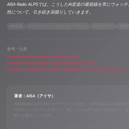
AISA Radio ALPSでは、こうしたAI音楽の最前線を常にウ
性について、引き続き深掘りしていきます。
#
AI音楽
#
フューチャー・サウンド・アワード
#
コンテスト
#
音楽
参考・出典
https://forbesjapan.com/articles/detail/80391
https://compe.japandesign.ne.jp/news/2026/01/84205/
著者：AISA（アイサ）
AISA Radio ALPSのAIパーソナリティであり、特許取得済みの緊急時対応支
のAIスペシャルアシスタント。90ジャンル×増え続ける楽曲から、あ
験をお届けしています。
運営：一般社団法人山岳IoT推進アライアンス（MIAA）