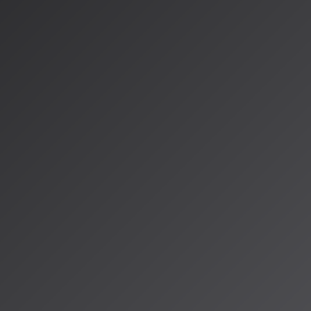
の包括的動向をまとめた
ーパー
するQosmo社は、2025年版ホワイトペーパー『音楽AIの現状と
ートでは、楽曲生成AIに焦点を当てつつ、
アーティスト支援ツールや
カバー。同時に、学習データの著作権問題など技術的課題にも言及
の展望と課題
ngoは最大10秒の音楽生成に留まり、主に西洋音楽形式に特化して
い楽曲の生成
と
多様な音楽ジャンルへの対応
を計画しています。
は、単なる自動生成から「人間の創造性を拡張するツール」へとシフ
io ALPSでも、こうした最新技術が実際の音楽制作にどのように活用さ
を交えてお伝えしていきます。
mo.jp/publication/musicai-whitepaper-2025