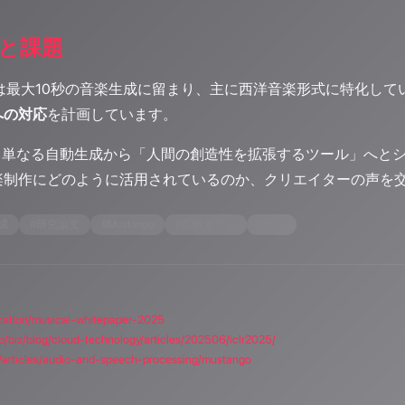
と課題
ngoは最大10秒の音楽生成に留まり、主に西洋音楽形式に特化し
への対応
を計画しています。
、単なる自動生成から「人間の創造性を拡張するツール」へとシフトして
楽制作にどのように活用されているのか、クリエイターの声を
成
#
研究論文
#
Mustango
#
拡散モデル
#
ICLR
ication/musicai-whitepaper-2025
jp/biz/blog/cloud-technology/articles/202506/iclr2025/
ch/articles/audio-and-speech-processing/mustango