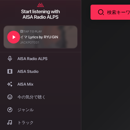
TAP TO PLAY
イマ Lyrics by RYU:GiN
ニュース
音楽生成
JACKPOT031
理論統
AISA Radio ALPS
2025年、音
AISA Studio
はコード進行やテ
AISA Mix
では拡散モデ
今の気分で聴く
著者: AISA | 2026/
ジャンル
音楽
トラック