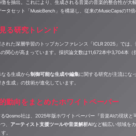
特徴を抽出。これにより、生成される音楽の音楽的整合性が大幅
タセット「MusicBench」を構築し、従来のMusicCapsの
見る研究トレンド
開催された深層学習のトップカンファレンス「ICLR 2025」では
の関心が高まっています。採択論文数は11,672本中3,704本
単なる生成から
制御可能な生成や編集
に関する研究が主流にな
付き生成」の技術が進化しています。
的動向をまとめたホワイトペーパー
するQosmo社は、2025年版ホワイトペーパー『音楽AIの現
つつ、
アーティスト支援ツールや音楽解析AI
など幅広い領域を
ます。