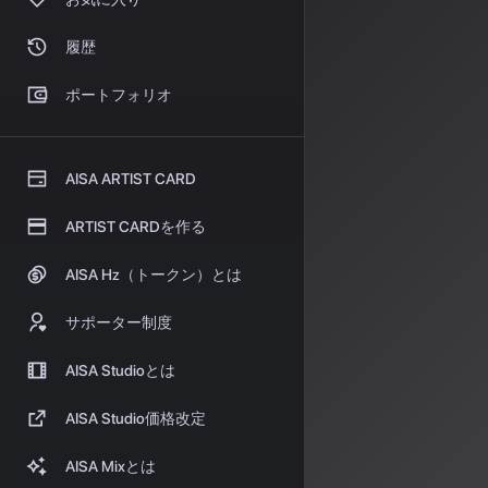
業界
履歴
トペ
ポートフォリオ
創作AIを専門と
した。このレポ
AISA ARTIST CARD
ど幅広い領域を
今後
ARTIST CARDを作る
AISA Hz（トークン）とは
現在のMusta
は今後、
より長
サポーター制度
AI音楽の進化
AISA Studioとは
AISA Rad
リエイターの声
AISA Studio価格改定
情報源
AISA Mixとは
https://qos