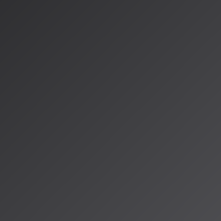
が、音楽のドメイ
にテキストから音楽
かく制御できる
ンコーダとコード
成される音楽の
る大規模データセ
た。
音楽生成を含む
拡
採択論文数は
ています。
いる点です。動
います。