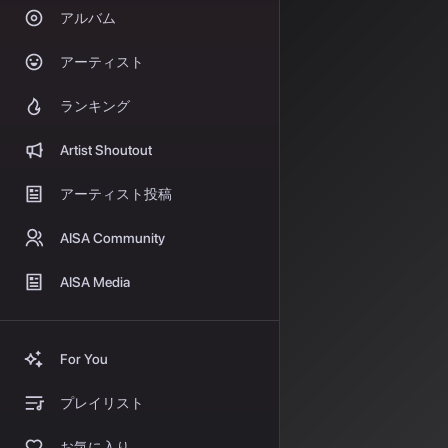
AI「M
アルバム
2025年、音
アーティスト
ン知識を活用したT
ランキング
を生成するだけ
点が画期的です
Artist Shoutout
Mustango
エンコーダを統
アーティスト投稿
音楽的整合性が
AISA Community
ット「MusicB
国際
AISA Media
2025年4月に
散モデル研究が
For You
11,672本中3
プレイリスト
注目すべきは、
画や3D生成だ
お気に入り