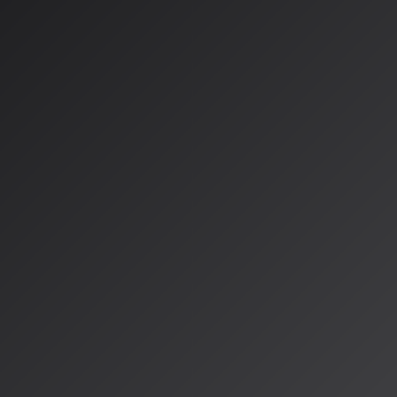
ustango」
楽生成AIの研究開発は新たな段階に入っています。特に注目されるの
ext-to-Musicモデル「Mustango」です。このモデルは、単
でなく、
コード進行、ビート、テンポ、調
といった音楽的要素を細
。
の核となるのは、音楽生成に特化したUNet「MuNet」です。ビートエ
合し、テキストプロンプトから音楽的特徴を抽出。これにより、生
大幅に向上しています。研究チームはまた、5.2万サンプルを超え
ench」を構築し、従来のMusicCapsの11倍の規模で学習を行いまし
会議で見る研究トレンド
開催された深層学習のトップカンファレンス「ICLR 2025」では、
全体の2位
を占めるなど、生成AI技術への関心が高まっています。
,704本（採択率31.73%）と、投稿数は前年比60%増と急成長を遂げ
単なる生成から
制御可能な生成や編集
に関する研究が主流になって
けでなく、音楽生成においても「条件付き生成」の技術が進化して