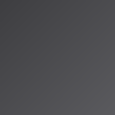
ホワイ
可能性』を公開しま
音楽解析AI
な
しています。
います。研究チーム
トしています。
れているのか、ク