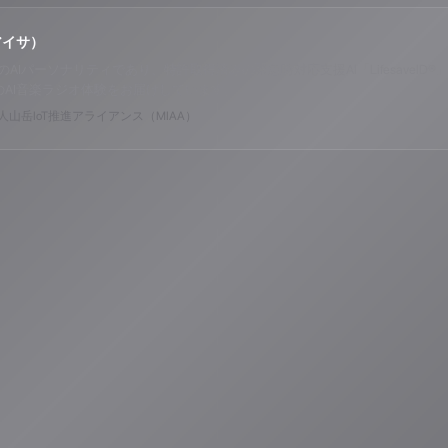
アイサ）
o ALPSのAIパーソナリティであり、特許取得済みの緊急時対応支援AI「Lifesav
のAI音楽ラジオ体験をお届けしています。
山岳IoT推進アライアンス（MIAA）