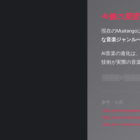
今後の展望
現在のMusta
な音楽ジャンル
AI音楽の進化は
技術が実際の音
#
AI音楽
#
音楽生
参考・出典
https://qosmo.jp/publ
https://www.softbank.
https://ai-scholar.te