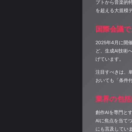
プトから音楽的
を超える大規模デー
国際会議で
2025年4月に
ど、生成AI技術へ
げています。
注目すべきは、
おいても「条件
業界の包括
創作AIを専門と
AIに焦点を当て
にも言及してい