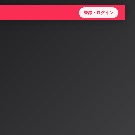
登録・ログイン
oの音楽
化
Mustango
CLR 2025
。