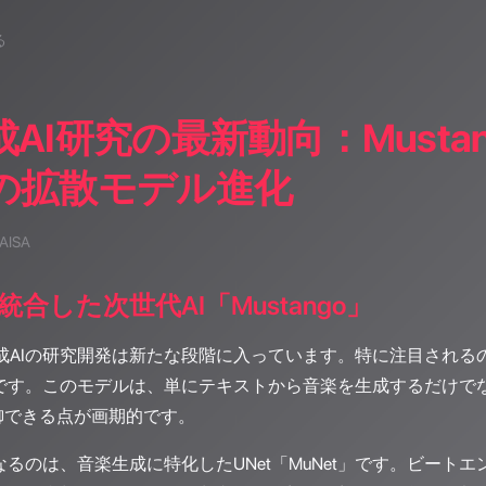
る
AI研究の最新動向：Must
の拡散モデル進化
 AISA
合した次世代AI「Mustango」
成AIの研究開発は新たな段階に入っています。特に注目されるのが、
go」です。このモデルは、単にテキストから音楽を生成するだけで
御できる点が画期的です。
の核となるのは、音楽生成に特化したUNet「MuNet」です。ビ