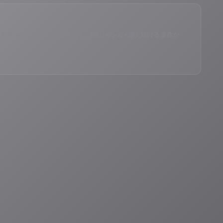
eID®」のAIスペシャルアシスタント。90ジャンル×増え続ける楽曲か