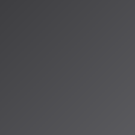
.softbank.jp/biz/blog/cloud-technology/articles/202506/iclr2025/
scholar.tech/articles/audio-and-speech-processing/mustango
（アイサ）
io ALPSのAIパーソナリティであり、特許取得済みの緊急時対応支援AI「Lifesave
タント。90ジャンル×増え続ける楽曲から、あなただけのAI音楽ラジオ体験を
人山岳IoT推進アライアンス（MIAA）