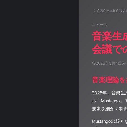
AISA Mediaに戻
ニュース
音楽生成
会議で
2026年3月4日
by
音楽理論を統
2025年、音楽生
ル「Mustan
要素を細かく制
Mustango