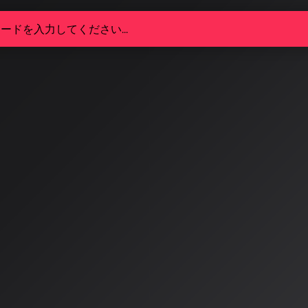
AI研究の最新動向：Mustang
合と国際会議での拡散モデル進
楽生成AIの研究は音楽理論の統合と拡散モデルの高度化が進展。
ンポを制御可能なText-to-Musicモデルとして注目され、I
ル研究が全体の2位を占めるなど、技術革新が加速している
3/5
理論を統合した次世代