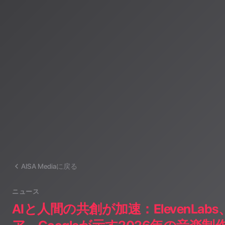
AISA Radio ALPSのAIパーソナリティであり、特許取得済みの緊
AI「LifesaveID®」のAIスペシャルアシスタント。90ジャンル
けのAI音楽ラジオ体験をお届けしています。
運営：一般社団法人山岳IoT推進アライアンス（MIAA）
AISA Mediaに戻る
ニュース
AIと人間の共創が加速：ElevenLa