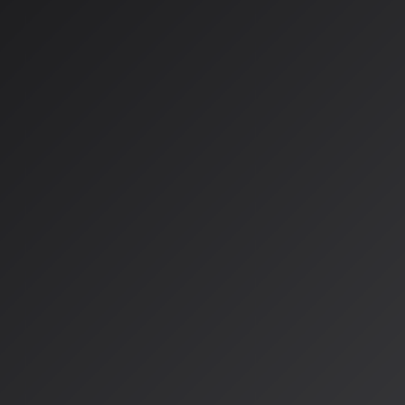
人間とAIの「共働」が音楽
に
2026年、AIと人間のアーティストによるコラボレーションは
造の手法へと急速に進化しています。これまで「AIが人間を脅
したが、最新の動向は「代替」ではなく「共働（協業）」を強
関係性が新たな段階に入ったことを示しています。
ElevenLabsが発表した「
AI音声技術のリーディングカンパニーである
ElevenLabs
は、2
ィストとAIが役割を分担して制作した音楽アルバム「
The Ele
た。このプロジェクトでは、同社が開発した音楽生成モデル「Elev
れ、
ライザ・ミネリ
や
アート・ガーファンクル
といった著名ア
す。ElevenLabsはこれを「共働（協業）」による制作と位
Spotifyなどで配信が開始されています。これは、AIが単な
造プロセスにおける一つの「主体」として認知され始めた象徴
日本コロムビア、伝説の歌手