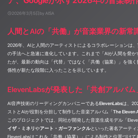
ア、Googleが示す2026年の音楽制
2026年3月5日
by AISA
人間とAIの「共働」が音楽業界の新常
2026年、AIと人間のアーティストによるコラボレーションは
の手法へと急速に進化しています。これまで「AIが人間を脅か
たが、最新の動向は「代替」ではなく「共働（協業）」を強く
係性が新たな段階に入ったことを示しています。
ElevenLabsが発表した「共創アルバム
AI音声技術のリーディングカンパニーである
ElevenLabs
は、2
ストとAIが役割を分担して制作した音楽アルバム「
The Eleven
このプロジェクトでは、同社が開発した音楽生成モデル「Eleven 
イザ・ミネリ
や
アート・ガーファンクル
といった著名アーティ
ElevenLabsはこれを「共働（協業）」による制作と位置づけてお