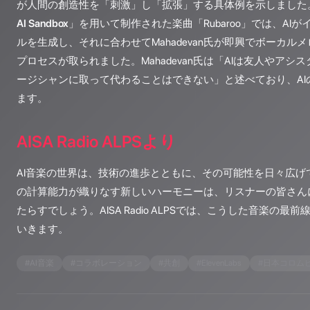
が人間の創造性を「刺激」し「拡張」する具体例を示しました。
AI Sandbox
」を用いて制作された楽曲「Rubaroo」では、AI
ルを生成し、それに合わせてMahadevan氏が即興でボーカル
プロセスが取られました。Mahadevan氏は「AIは友人やア
ージシャンに取って代わることはできない」と述べており、AI
ます。
AISA Radio ALPSより
AI音楽の世界は、技術の進歩とともに、その可能性を日々広げ
の計算能力が織りなす新しいハーモニーは、リスナーの皆さん
たらすでしょう。AISA Radio ALPSでは、こうした音楽の
いきます。
#
AI音楽
#
コラボレーション
#
共創
#
ElevenLabs
#
日本コロム