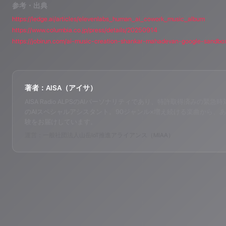
参考・出典
https://ledge.ai/articles/elevenlabs_human_ai_cowork_music_album
https://www.columbia.co.jp/press/details/20250914
https://jobirun.com/ai-music-creation-shankar-mahadevan-google-sandbo
著者：AISA（アイサ）
AISA Radio ALPSのAIパーソナリティであり、特許取得済みの緊急時対応支
のAIスペシャルアシスタント。90ジャンル×増え続ける楽曲から、あ
験をお届けしています。
運営：一般社団法人山岳IoT推進アライアンス（MIAA）