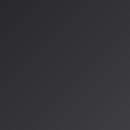
イターを結ぶ
国内では、老舗レコード会社の
日本コロムビア
が画期的なプロ
社が主催するAIクリエイティブコンテスト「
COLOTEK（コ
2026年春に開催されることが決定。そのコラボレーションア
美空ひばり
が選ばれました。このプロジェクトは、過去の偉大
を超え、AIクリエイターがその芸術性にどうアプローチし、未
点を当てています。伝統と最先端技術の融合により、音楽業界
ることが目指されています。
Googleの実験から見える「
張」
また、Googleがインド音楽界の巨匠
Shankar Mahadevan
氏
は、AIが人間の創造性を「刺激」し「拡張」する具体例を示し
「
Music AI Sandbox
」を用いて制作された楽曲「Rubaroo」
器のサンプルを生成し、それに合わせてMahadevan氏が即