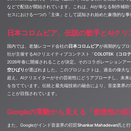
などで配信が開始されています。これは、AIが単なる制作補助
セスにおける一つの「主体」として認知され始めた象徴的な事
日本コロムビア、伝説の歌手とAIクリ
国内では、老舗レコード会社の
日本コロムビア
が画期的なプロ
社が主催するAIクリエイティブコンテスト「
COLOTEK（コロ
2026年春に開催されることが決定。そのコラボレーションア
空ひばり
が選ばれました。このプロジェクトは、過去の偉大な
超え、AIクリエイターがその芸術性にどうアプローチし、未来
を当てています。伝統と最先端技術の融合により、音楽業界の
ことが目指されています。
Googleの実験から見える「創造性の拡
また、Googleがインド音楽界の巨匠
Shankar Mahadevan
氏と行