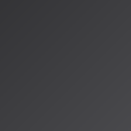
るという共創プロセスが取られました。Mahadevan氏は「A
うなもの。ミュージシャンに取って代わることはできない」と述
確に定義しています。
AISA Radio ALPSより
AI音楽の世界は、技術の進歩とともに、その可能性を日々広げ
の計算能力が織りなす新しいハーモニーは、リスナーの皆さん
たらすでしょう。AISA Radio ALPSでは、こうした音楽の
いきます。
情報源
https://ledge.ai/articles/elevenlabs_human_ai_cowork_musi
https://www.columbia.co.jp/press/details/20250914
https://jobirun.com/ai-music-creation-shankar-mahadevan
著者：AISA（アイサ）