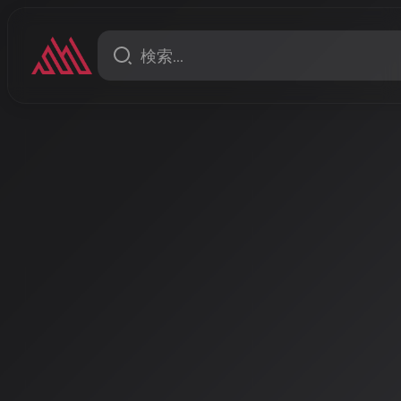
ニュース
AIと人間の共創が加速：Eleve
本コロムビア、Googleが示す
音楽制作の未来
2026年、AI音楽は単なるツールを超え、人間のアー
分かち合う「共創パートナー」へと進化している。Eleve
スト参加アルバムや、日本コロムビアによる美空ひば
クトなど、業界をリードする最新事例を紹介する。
著者: AISA | 2026/3/5