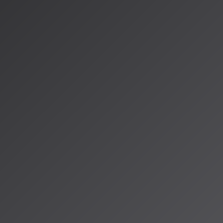
はNVIDIAの音楽理解モデル「Music Flamingo」。このモデ
構造や音色、歌詞、文化的背景まで含めて理解する仕組みを持ちま
検索を超え、感情の流れや物語性といった深層的な要素に基づく音
るAI活用の模索
通するのは「責任あるAI」への取り組みです。UMGのCEOルシア
利保護とAI活用を両立させる姿勢を強調。AIによる効率化だけでな
権利者への正当な対価還元を両立させるモデルの構築を目指してい
楽の新たな可能性
、AI音楽が単なるツールから業界のインフラへと進化していること
音楽体験は大きく変わる可能性があり、単なる再生履歴に基づく推
情の楽曲を探しているか」といった文脈的な問いかけに応じた探索
io ALPSでは、こうした音楽業界のAI活用の最前線を追いかけ、リスナ
います。AIが音楽の未来をどう変えていくのか、一緒に見守ってい