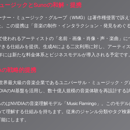
ュージックとSunoの和解・提携
、ワーナー・ミュージック・グループ（WMG）は著作権侵害で訴え
た。この提携は「音楽の制作・インタラクション・発見をめぐ
生成で使われるアーティストの「名前・画像・肖像・声・楽曲」
できる仕組みを提供。生成AIによる二次利用に対し、アーティ
6年には新たな料金体系とビジネスモデルが導入される予定です
DIAの戦略的提携
日、世界最大級の音楽企業であるユニバーサル・ミュージック・グル
IDIAのAI基盤を活用し、数十億人規模の音楽体験を再設計する
はNVIDIAの音楽理解モデル「Music Flamingo」。こ
めて理解する仕組みを持ちます。従来のジャンル分類やタグ検
可能にします。