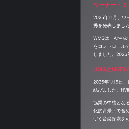
ワーナー・ミ
2025年11月
携を発表しまし
WMGは、AI
をコントロール
しました。202
UMGとNVI
2026年1月6
結びました。NV
協業の中核となるの
化的背景まで含
づく音楽探索を