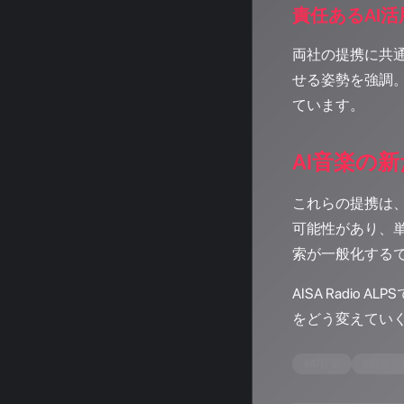
責任あるAI
両社の提携に共通
せる姿勢を強調
ています。
AI音楽の
これらの提携は
可能性があり、
索が一般化する
AISA Radi
をどう変えてい
#
AI音楽
#
音楽業