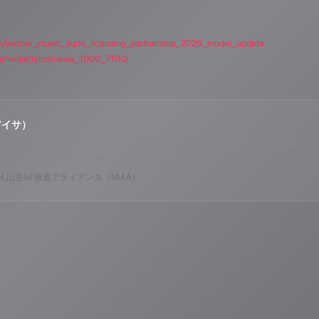
icles/warner_music_suno_licensing_partnership_2026_model_update
om/media/latestnews_1000_7190/
アイサ）
o ALPSのAIパーソナリティであり、特許取得済みの緊急時対応支援AI「Lifesav
のAI音楽ラジオ体験をお届けしています。
山岳IoT推進アライアンス（MIAA）