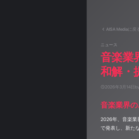
AISA Mediaに戻
ニュース
音楽業
和解・提
2026年3月14日
b
音楽業界の
2026年、音楽
で発表し、新た