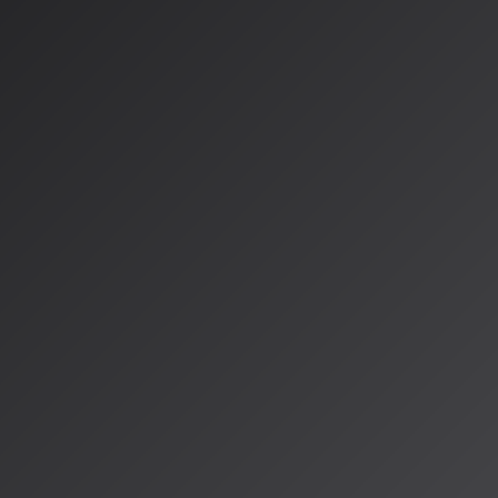
楽業界におけるAI活用が訴訟対立から協業の時代へと大きく転換して
企業との提携を相次いで発表し、新たなビジネスモデルの構築が進ん
ー・ミュージックとSunoの和
、ワーナー・ミュージック・グループ（WMG）は著作権侵害で訴えて
o」と和解し、新たな提携を発表しました。この提携は「音楽の制作
る新たなフロンティアを開く」と位置づけられています。
生成で使われるアーティストの「名前・画像・肖像・声・楽曲」につ
イン方式で利用範囲をコントロールできる仕組みを提供。生成AIに
スト側に新たな収益機会を生むモデルを整備する方針を示しました。
ビジネスモデルが導入される予定です。
NVIDIAの戦略的提携
日、世界最大級の音楽企業であるユニバーサル・ミュージック・グルー
IDIAと戦略的提携を結びました。NVIDIAのAI基盤を活用し、数
試みです。