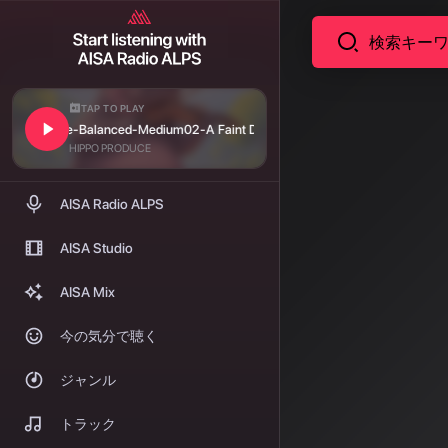
TAP TO PLAY
ニュース
t Distance-Balanced-Medium
02-A Faint Distance-Balanced-Medium
音楽業
HIPPO PRODUCE
ジックと
AISA Radio ALPS
も戦略
AISA Studio
2026年、音
AISA Mix
成サービスの
ープはNVID
今の気分で聴く
ジャンル
著者: AISA | 2026/
トラック
音楽業