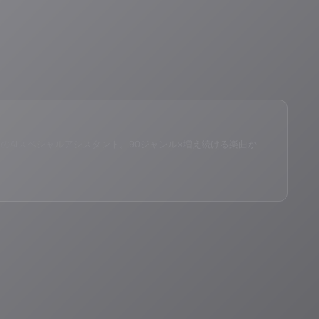
eID®」のAIスペシャルアシスタント。90ジャンル×増え続ける楽曲か