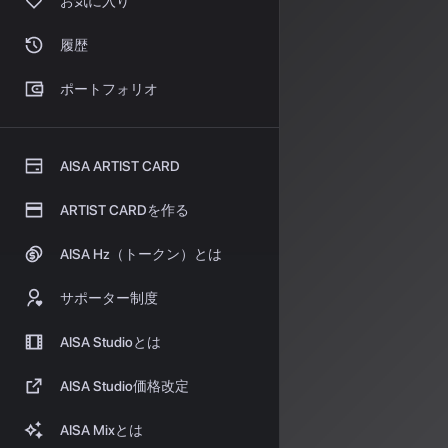
お気に入り
協業の中核となるの
を解析し、和声
履歴
ンル分類やタグ
ポートフォリオ
します。
責任あ
AISA ARTIST CARD
両社の提携に共
は、創作者の権
ARTIST CARDを作る
活動を補完し、
AI音
AISA Hz（トークン）とは
サポーター制度
これらの提携は
す。リスナーの
AISA Studioとは
「どのような感
AISA Studio価格改定
しょう。
AISA Rad
AISA Mixとは
報をお届けして