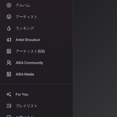
アルバム
2026年、音
アーティスト
ード会社がAI
ワーナ
ランキング
2025年11月
Artist Shoutout
ービス「Sun
アーティスト投稿
ン・発見をめぐ
WMGは、AI
AISA Community
権利者がオプト
対し、アーティ
AISA Media
たな料金体系と
UMGと
For You
2026年1月6
プレイリスト
半導体大手のNV
験を再設計する