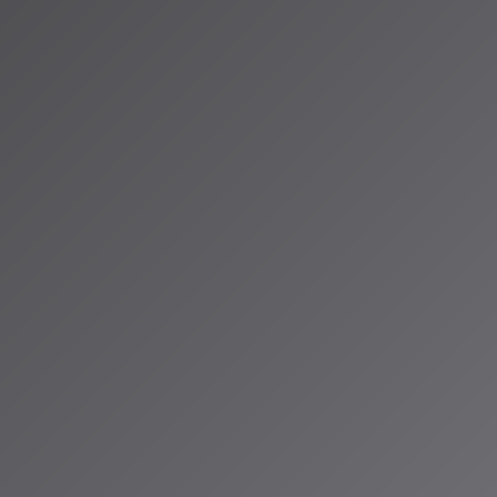
update
ID®」のAIスペ
お届けしていま