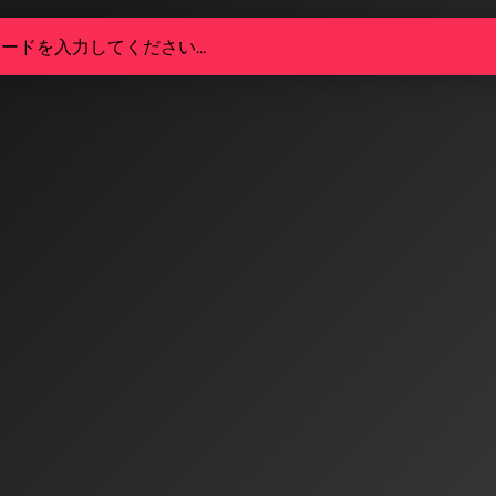
界のAI活用が加速：ワーナー・
Sunoが和解・提携、UMGとNV
的協業
楽業界におけるAI活用が新たな段階へ。ワーナー・ミュージ
Sunoが訴訟から和解・提携へ転換し、ユニバーサル・ミュ
IAと戦略的提携を結びました。
3/14
界のAI活用が新時代へ