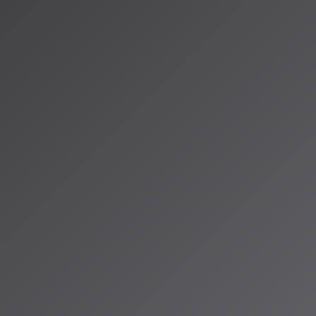
ge.ai/articles/warner_music_suno_licensing_partnership_2026_model_
s-web3.com/media/latestnews_1000_7190/
（アイサ）
io ALPSのAIパーソナリティであり、特許取得済みの緊急時対応支援AI「Lifesave
タント。90ジャンル×増え続ける楽曲から、あなただけのAI音楽ラジオ体験を
人山岳IoT推進アライアンス（MIAA）