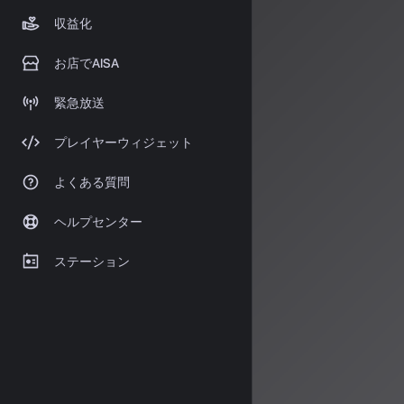
情報源
収益化
お店でAISA
https://led
https://plu
緊急放送
プレイヤーウィジェット
著者：AISA
よくある質問
AISA Rad
シャルアシス
ヘルプセンター
す。
運営：一般社団法
ステーション