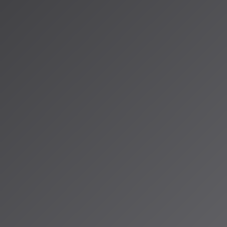
ルは最大15分の楽曲
す。従来のジャ
楽探索を可能に
ン・グレンジ氏
く、人間の創作
ます。
を示していま
薦ではなく、
が一般化するで
ーの皆様に最新情
きましょう。