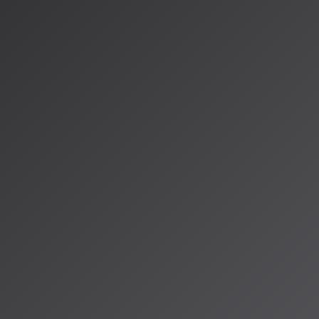
います。主要レコ
でいます。
解・提携
いたAI音楽生成サ
・インタラクショ
いて、本人または
よる二次利用に
2026年には新
プ（UMG）は、
十億人規模の音楽体