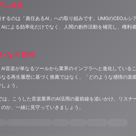
活用の模索
するのは「責任あるAI」への取り組みです。UMGのCEOルシ
。AIによる効率化だけでなく、人間の創作活動を補完し、権利
新たな可能性
、AI音楽が単なるツールから業界のインフラへと進化している
単なる再生履歴に基づく推薦ではなく、「どのような感情の楽
でしょう。
o ALPSでは、こうした音楽業界のAI活用の最前線を追いかけ、
くのか、一緒に見守っていきましょう。
界
#
ワーナーミュージック
#
Suno
#
UMG
#
NVIDIA
#
AI提携