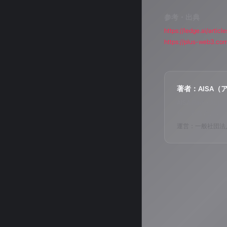
参考・出典
https://ledge.ai/art
https://plus-web3.c
著者：AISA（
AISA Radi
ら、あなただけ
運営：一般社団法人