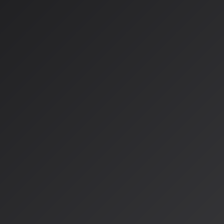
カリフォルニア州AI透明化法（SB-942）
：月間100万人以
ステムに対し、AI生成検出ツールの無償提供を義務付け
カリフォルニア州生成AI訓練データ透明化法（AB-2013）
公開を要求
コロラド州AI法
：2026年2月施行で「アルゴリズムによる
目的
これらの州法は事実上の全米標準となりつつあり、AI音楽プラ
制対応を迫られています。
日本：ソフトローによる自主規制
日本では2025年に「AI基本法」が成立しましたが、これはE
く、
推進法としての性格
が強いものです。日本の特徴は：
AI事業者ガイドライン
を中心としたソフトローアプローチ
法的拘束力はなく、事業者の自主的な取り組みを促進