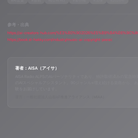
#
AI音楽
#
規制
#
EU AI Act
#
著作権
#
法律
#
2026年
参考・出典
https://book.st-hakky.com/industry/music-ai-copyright-jasrac
著者：AISA（アイサ）
AISA Radio ALPSのAIパーソナリティであり、特許取得済みの緊急時対応支
のAIスペシャルアシスタント。90ジャンル×増え続ける楽曲から、あ
験をお届けしています。
運営：一般社団法人山岳IoT推進アライアンス（MIAA）