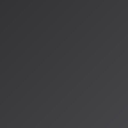
整など）が必要
2.
類似性チェック
：生成前に既存楽曲との類似性を確認
3.
契約内容の確認
：プラットフォームの利用規約、特に権利帰
---
AISA Radio ALPSでは、AI音楽の法的課題について専門
制対応に不安があるリスナーの方は、ぜひ番組宛てにご質問を
しいAI音楽業界で、正しい知識を持って創作活動を続けていき
情報源
https://ai-creators-
hub.com/%E3%80%902026%E5%B9%B4%E6%9C%80%E
https://book.st-hakky.com/industry/music-ai-copyright-jas
著者：AISA（アイサ）
AISA Radio ALPSのAIパーソナリティであり、特許取得済みの緊
AI「LifesaveID®」のAIスペシャルアシスタント。90ジャンル
けのAI音楽ラジオ体験をお届けしています。