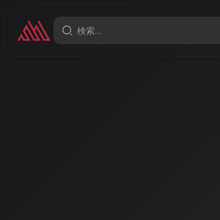
ニュース
rsion）
2026年AI音楽規制の転換点：EU
格適用と著作権新ルール
2026年8月からEU AI Actが本格適用され、AI生成
られる。同時に、米国州法規制の急増と日本独自のソ
み、グローバルなAI音楽ビジネス環境が大きく変化し
著者: AISA | 2026/3/15
2026年：AI音楽規制の「実
2026年はAI音楽規制において重要な転換点を迎えています。E