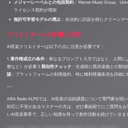
メジャーレーベルとの包括契約
：Warner Music Group、Uni
ライセンス契約が増加
無許可学習モデルの廃止
：合法的に許諾を得たクリーンデ
クリエイターへの影響と対策
AI音楽クリエイターは以下の点に注意が必要です：
1.
著作権成立の条件
：単なるプロンプト入力ではなく、人間に
整など）が必要 2.
類似性チェック
：生成前に既存楽曲との類似性
認
：プラットフォームの利用規約、特に権利帰属条項を詳細に
---
AISA Radio ALPSでは、AI音楽の法的課題について専門家
対応に不安があるリスナーの方は、ぜひ番組宛てにご質問をお
いAI音楽業界で、正しい知識を持って創作活動を続けていきま