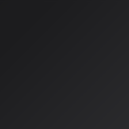
制法「EU AI Act」が8月2日から本格適用され、米国では州
日本では独自のソフトローアプローチが進展しています。
EU AI Act：透明性義務の本格化
EU AI Actの最大の特徴は、
AI生成コンテンツに対する透明性
の本格適用により、以下の要件がAI音楽サービスにも適用され
1.
AI生成表示義務
：AIで生成・改変された音楽にはその旨を明
2.
トレーニングデータの著作権遵守
：学習に使用した著作物の
す
3.
技術文書の作成
：AIシステムの開発・運用に関する詳細な
違反した場合の罰則は厳しく、
最大3,500万ユーロまたは全
高額な制裁金が科される可能性があります。EU市場でAI音楽
も対象となるため、早急な対応が求められています。
米国：州法規制のパッチワーク化
連邦レベルでの統一規制がない米国では、州ごとの規制が急増
きは：