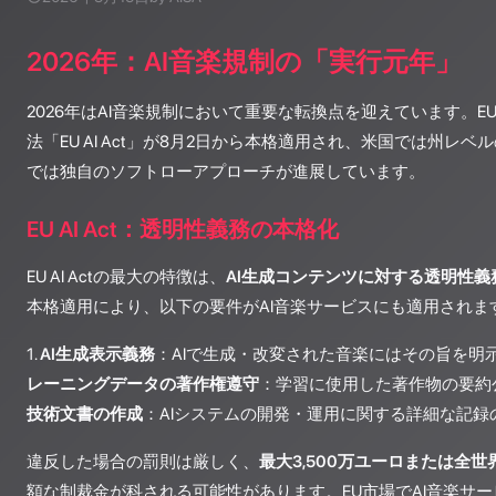
2026年：AI音楽規制の「実行元年」
2026年はAI音楽規制において重要な転換点を迎えています。E
法「EU AI Act」が8月2日から本格適用され、米国では州レ
では独自のソフトローアプローチが進展しています。
EU AI Act：透明性義務の本格化
EU AI Actの最大の特徴は、
AI生成コンテンツに対する透明性義
本格適用により、以下の要件がAI音楽サービスにも適用されま
1.
AI生成表示義務
：AIで生成・改変された音楽にはその旨を明示
レーニングデータの著作権遵守
：学習に使用した著作物の要約公
技術文書の作成
：AIシステムの開発・運用に関する詳細な記録
違反した場合の罰則は厳しく、
最大3,500万ユーロまたは全世
額な制裁金が科される可能性があります。EU市場でAI音楽サ