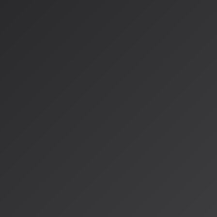
既存法令（著作権法、個人情報保護法など）によるセクト
文化庁は「AIと著作権に関する考え方について」を公表し、
A
立しない
との見解を示しています。ただし、人間による創作的
られる可能性があります。
音楽業界の具体的対応
主要なAI音楽プラットフォームは既に対応を進めています：
Suno・Udio
：有料プラン利用者に生成音楽の商用利用権を
メジャーレーベルとの包括契約
：Warner Music Group、Un
とのライセンス契約が増加
無許可学習モデルの廃止
：合法的に許諾を得たクリーンデ
クリエイターへの影響と対策
AI音楽クリエイターは以下の点に注意が必要です：
1.
著作権成立の条件
：単なるプロンプト入力ではなく、人間に