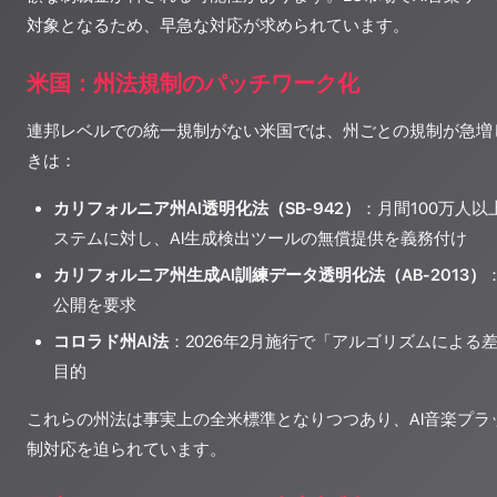
対象となるため、早急な対応が求められています。
米国：州法規制のパッチワーク化
連邦レベルでの統一規制がない米国では、州ごとの規制が急増
きは：
カリフォルニア州AI透明化法（SB-942）
：月間100万人以
ステムに対し、AI生成検出ツールの無償提供を義務付け
カリフォルニア州生成AI訓練データ透明化法（AB-2013）
公開を要求
コロラド州AI法
：2026年2月施行で「アルゴリズムによる
目的
これらの州法は事実上の全米標準となりつつあり、AI音楽プラ
制対応を迫られています。