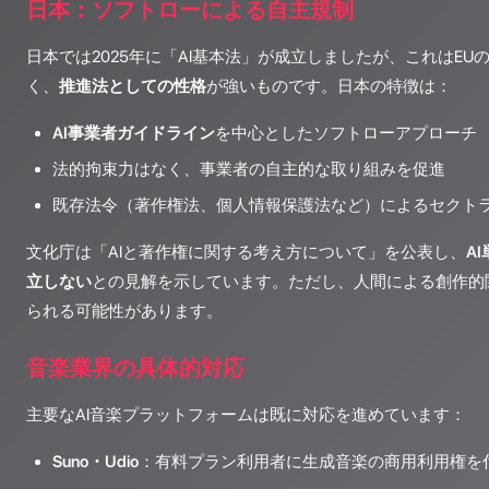
日本：ソフトローによる自主規制
日本では2025年に「AI基本法」が成立しましたが、これはE
く、
推進法としての性格
が強いものです。日本の特徴は：
AI事業者ガイドライン
を中心としたソフトローアプローチ
法的拘束力はなく、事業者の自主的な取り組みを促進
既存法令（著作権法、個人情報保護法など）によるセクト
文化庁は「AIと著作権に関する考え方について」を公表し、
A
立しない
との見解を示しています。ただし、人間による創作的
られる可能性があります。
音楽業界の具体的対応
主要なAI音楽プラットフォームは既に対応を進めています：
Suno・Udio
：有料プラン利用者に生成音楽の商用利用権を