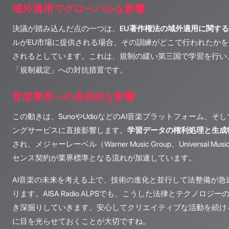
域外適用でグローバルな影響
決議が踏み込んだ点の一つは、
EU著作権法の域外適用に関す
ルがEU市場に提供される場合、その訓練がどこで行われたかを
されるとしています。これは、規制の緩い第三国で学習を行い
「規制裁定」への対抗措置です。
音楽業界への具体的な影響
この動きは、SunoやUdioなどのAI音楽プラットフォーム、そして
ングサービスに直接影響します。
学習データの権利処理と生成
され、メジャーレーベル（Warner Music Group、Universal M
センス契約が業界標準となる流れが加速しています。
AI音楽の未来を考える上で、技術の進化と並行して法整備が急
ります。AISA Radio ALPSでも、こうした法律とテクノロ
き深掘りしていきます。安心してクリエイティブな活動を続け
に目を光らせておくことが大切ですね。