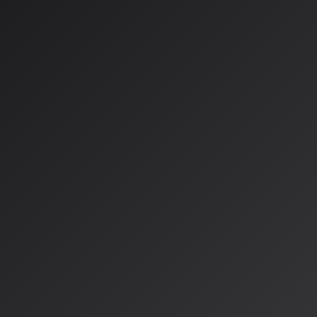
性義務と域外適用を明確化
欧州連合（EU）のAI規制が新たな段階に入り、音楽業界に直
速しています。2026年3月10日、
欧州議会は「著作権と生成人
題する決議を賛成460票で採択
しました。この決議は、AI音
る法的枠組みを明確化する重要な一歩と位置付けられています
核心となる「透明性義務」と「反
決議の注目点は、AIモデルのプロバイダーと展開者に対して、
用に関する詳細な透明性と出所文書化を義務付ける
ことです。
なく、推論や検索拡張生成（RAG）など、モデルが展開され
ロセスにも及びます。
さらに重要なのは、
透明性義務を十分に遵守していないAIモ
著作物が無断で利用されたとの「反証可能推定」が導入される
訴訟において立証責任が権利者からAIプロバイダー側に転換さ
のコンプライアンスリスクを大きく変える可能性があります。