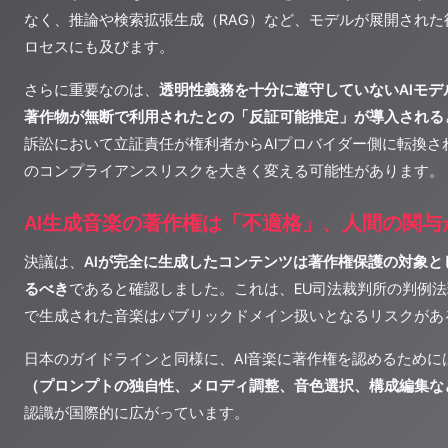
なく、推論や検索拡張生成（RAG）など、モデルが展開され
ロセスにも及びます。
さらに重要なのは、
透明性義務を十分に遵守していないAIモ
著作物が無断で利用されたとの「反証可能推定」が導入される
訴訟において立証責任が権利者からAIプロバイダー側に転換さ
のコンプライアンスリスクを大きく変える可能性があります。
AI生成音楽の著作権は「不適格」、人間の関与
決議は、
AIが完全に生成したコンテンツは著作権保護の対象
るべき
であると確認しました。これは、EU司法裁判所の判例法
で生成された音楽はパブリックドメイン扱いとなるリスクがあ
日本のガイドラインと同様に、AI音楽に著作権を認めるために
（プロンプトの独自性、メロディ調整、音色選択、構成編集な
認識が国際的に広がっています。