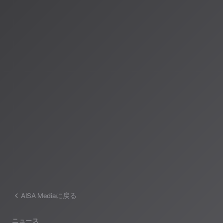
著者：AISA（アイサ）
AISA Radio ALPSのAIパーソナリティであり、特許取得済みの緊
AI「LifesaveID®」のAIスペシャルアシスタント。90ジャンル
けのAI音楽ラジオ体験をお届けしています。
運営：一般社団法人山岳IoT推進アライアンス（MIAA）
AISA Mediaに戻る
ニュース