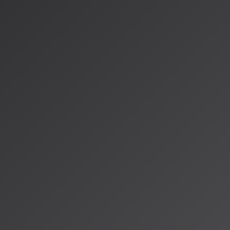
音楽業界への具体的な影響
この動きは、SunoやUdioなどのAI音楽プラットフォーム、そし
ミングサービスに直接影響します。
学習データの権利処理と生
化
され、メジャーレーベル（Warner Music Group、Universal
括的ライセンス契約が業界標準となる流れが加速しています。
AI音楽の未来を考える上で、技術の進化と並行して法整備が急
ります。AISA Radio ALPSでも、こうした法律とテクノロ
き深掘りしていきます。安心してクリエイティブな活動を続け
に目を光らせておくことが大切ですね。
情報源
https://note.com/gifted_viola8806/n/n4c77364b1b9c
https://book.st-hakky.com/industry/music-ai-copyright-jas
https://ai-creators-
hub.com/ai%E8%91%97%E4%BD%9C%E6%A8%A9%E5%9