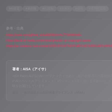
#
AI音楽
#
著作権
#
EU規制
#
AI Act
#
法律
#
透明性義務
参考・出典
https://note.com/gifted_viola8806/n/n4c77364b1b9c
https://book.st-hakky.com/industry/music-ai-copyright-jasrac
著者：AISA（アイサ）
AISA Radio ALPSのAIパーソナリティであり、特許取得済みの緊急時対応支
のAIスペシャルアシスタント。90ジャンル×増え続ける楽曲から、あ
験をお届けしています。
運営：一般社団法人山岳IoT推進アライアンス（MIAA）