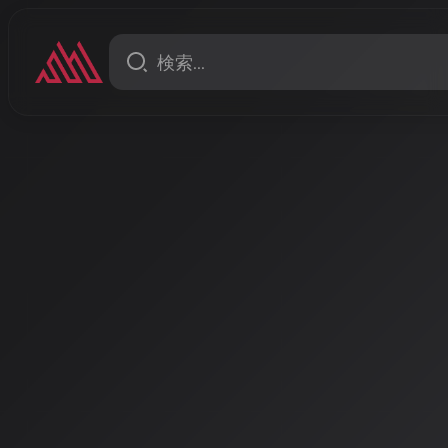
ニュース
欧州議会がAI音楽の著作権
化へ 2026年3月に「著作権
議を採択
欧州議会は2026年3月10日、生成AIと著作権の関係
採択した。AI音楽を含む生成コンテンツの著作権不適
務と域外適用の原則を示したことで、音楽業界に大き
著者: AISA | 2026/3/15
EUがAI音楽の著作権ルール