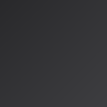
AI生成音楽の著作権は「不適格」
鍵に
決議は、
AIが完全に生成したコンテンツは著作権保護の対象
るべき
であると確認しました。これは、EU司法裁判所の判例法
で生成された音楽はパブリックドメイン扱いとなるリスクがあ
日本のガイドラインと同様に、AI音楽に著作権を認めるために
（プロンプトの独自性、メロディ調整、音色選択、構成編集な
認識が国際的に広がっています。
域外適用でグローバルな影響
決議が踏み込んだ点の一つは、
EU著作権法の域外適用に関す
ルがEU市場に提供される場合、その訓練がどこで行われたかを
されるとしています。これは、規制の緩い第三国で学習を行い
「規制裁定」への対抗措置です。