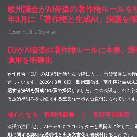
欧州議会がAI音楽の著作権ルールを明
年3月に「著作権と生成AI」決議を
2026年3月15日
by AISA
EUがAI音楽の著作権ルールに本腰、
適用を明確化
欧州連合（EU）のAI規制が新たな段階に入り、音楽業界に直
速しています。2026年3月10日、
欧州議会は「著作権と生成人
題する決議を賛成460票で採択
しました。この決議は、AI音
る法的枠組みを明確化する重要な一歩と位置付けられています
核心となる「透明性義務」と「反証可能推定」
決議の注目点は、AIモデルのプロバイダーと展開者に対して、
用に関する詳細な透明性と出所文書化を義務付ける
ことです。