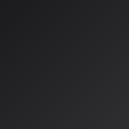
ース、ギター、ボーカルなど最大12トラックのステムを個別
調整やエフェクト除去まで可能になった。これまでは「生成→
ロセスが、人間がプロデューサーとしてディレクションする対
る。
また、2025年には
Warner Music Groupとの和解と戦略的提携
モデルの開発とアーティストとの共創機能の実装が予定されて
盤が強化された点も大きな進展だ。
Udio v3.0：権利問題をク
生成
ex-Google DeepMindのエンジニアらが開発するUdioは、
UM
ジック・グループ）、WMG、ソニーミュージックとのライセ
源の権利問題という最大の懸念を解消した。これにより、企業
クを気にせず商用利用できる環境が整った。
技術面では、
48kHz/24bitの高音質出力
と
ステム分離機能
が強