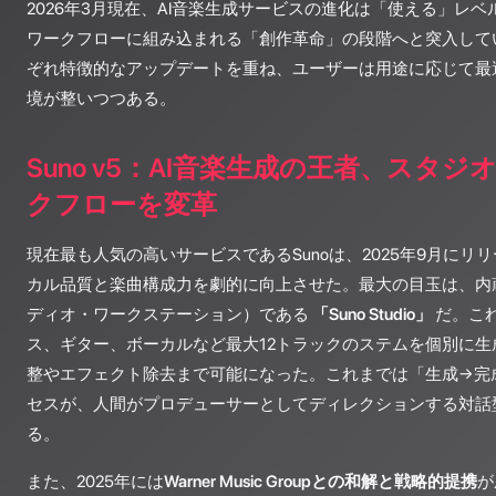
2026年3月現在、AI音楽生成サービスの進化は「使える」レ
ワークフローに組み込まれる「創作革命」の段階へと突入して
ぞれ特徴的なアップデートを重ね、ユーザーは用途に応じて最
境が整いつつある。
Suno v5：AI音楽生成の王者、スタ
クフローを変革
現在最も人気の高いサービスであるSunoは、2025年9月にリ
カル品質と楽曲構成力を劇的に向上させた。最大の目玉は、内
ディオ・ワークステーション）である
「Suno Studio」
だ。こ
ス、ギター、ボーカルなど最大12トラックのステムを個別に
整やエフェクト除去まで可能になった。これまでは「生成→完
セスが、人間がプロデューサーとしてディレクションする対話
る。
また、2025年には
Warner Music Groupとの和解と戦略的提携
が