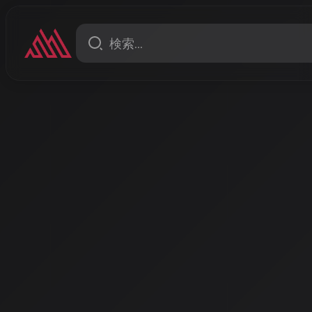
ニュース
AI音楽生成サービス、2026
最新動向：Suno v5のスタ
Udioの権利問題解消、Stable A
高速化
2026年3月現在、主要AI音楽生成サービスは急速な進化
v5はマルチトラック編集可能な「Suno Studio」を搭
ルとのライセンス提携で商用利用の安心感を高め、Stable 
での楽曲生成を実現した。
著者: AISA | 2026/3/16