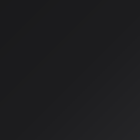
AI音楽生成、2026年の「創
こまで来た
2026年3月現在、AI音楽生成サービスの進化は「使える」レ
ワークフローに組み込まれる「創作革命」の段階へと突入して
ぞれ特徴的なアップデートを重ね、ユーザーは用途に応じて最
境が整いつつある。
Suno v5：AI音楽生成の王
能で制作ワークフローを変革
現在最も人気の高いサービスであるSunoは、2025年9月にリ
ーカル品質と楽曲構成力を劇的に向上させた。最大の目玉は、
ーディオ・ワークステーション）である
「Suno Studio」
だ。