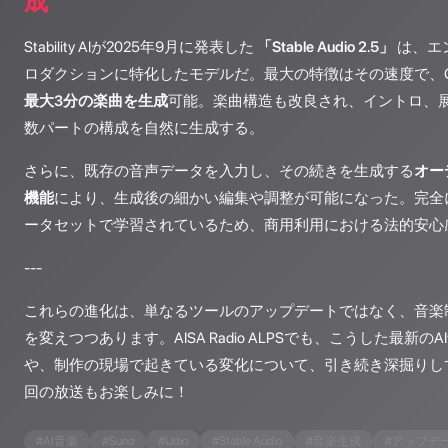
成
Stability AIが2025年9月に発表した
「Stable Audio 2.5」
は、エ
ロダクションに特化したモデルだ。最大の特徴はその速度で、G
最大3分の楽曲を生成
可能。楽曲構造も改良され、イントロ、
数パートの構成を自然に生成する。
さらに、既存の音声データを入力し、その続きを生成する
オー
機能
により、生成後の細かい編集や調整が可能になった。完全
ータセットで学習されているため、商用利用における法的安心
---
これらの進化は、単なるツールのアップデートではなく、音楽
を変えつつあります。AISA Radio ALPSでも、こうした最新
や、制作の現場で起きている変化について、引き続き深掘りし
回の放送もお楽しみに！
#
AI音楽
#
Suno
#
Udio
#
Stable Audio
#
音楽生成
#
アップデ