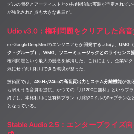
デルの開発とアーティストとの共創機能の実装が予定されてい
が強化された点も大きな進展だ。
Udio v3.0：権利問題をクリアした高
ex-Google DeepMindのエンジニアらが開発するUdioは、
UMG
ク・グループ）、WMG、ソニーミュージックとのライセンス
権利問題という最大の懸念を解消した。これにより、企業やク
気にせず商用利用できる環境が整った。
技術面では、
48kHz/24bitの高音質出力
と
ステム分離機能
が強
も耐えうる音質を提供。かつての「月1200曲無料」というプラ
終了し、本格利用には有料プラン（月額30ドルのProプラン
となっている。
Stable Audio 2.5：エンタープラ