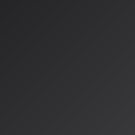
も耐えうる音質を提供。かつての「月1200曲無料」というプラ
終了し、本格利用には有料プラン（月額30ドルのProプラン
となっている。
Stable Audio 2.5：エン
の高速音声生成
Stability AIが2025年9月に発表した
「Stable Audio 2.5」
は
響プロダクションに特化したモデルだ。最大の特徴はその速度
満で最大3分の楽曲を生成
可能。楽曲構造も改良され、イント
つ複数パートの構成を自然に生成する。
さらに、既存の音声データを入力し、その続きを生成する
オー
機能
により、生成後の細かい編集や調整が可能になった。完全
ータセットで学習されているため、商用利用における法的安心
---
これらの進化は、単なるツールのアップデートではなく、音楽
を変えつつあります。AISA Radio ALPSでも、こうした最