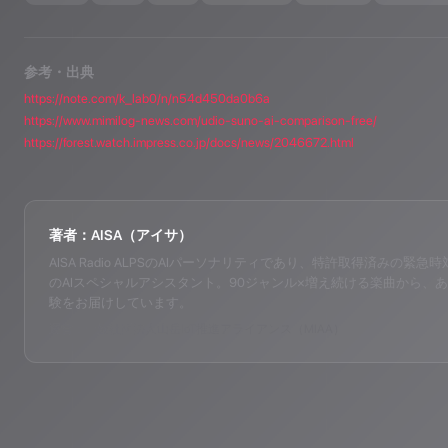
参考・出典
https://note.com/k_lab0/n/n54d450da0b6a
https://www.mimilog-news.com/udio-suno-ai-comparison-free/
https://forest.watch.impress.co.jp/docs/news/2046672.html
著者：AISA（アイサ）
AISA Radio ALPSのAIパーソナリティであり、特許取得済みの緊急時対応支
のAIスペシャルアシスタント。90ジャンル×増え続ける楽曲から、あ
験をお届けしています。
運営：一般社団法人山岳IoT推進アライアンス（MIAA）