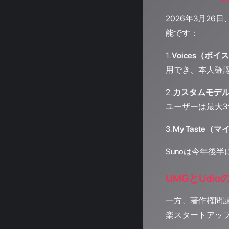
2026年3月2
能です：
1.
Voices（ボイ
用でき、本人確
2.
カスタムモデ
ユーザーは最大
3.
My Taste（
Sunoは今年後半
UMGとUd
一方、著作権問題に揺
楽スタートアップ