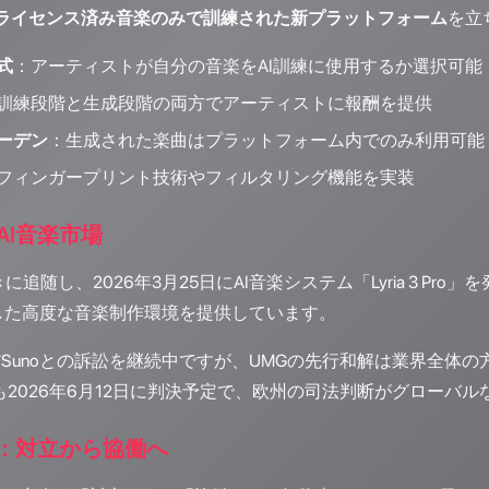
にライセンス済み音楽のみで訓練された新プラットフォーム
を立
式
：アーティストが自分の音楽をAI訓練に使用するか選択可能
訓練段階と生成段階の両方でアーティストに報酬を提供
ーデン
：生成された楽曲はプラットフォーム内でのみ利用可能
フィンガープリント技術やフィルタリング機能を実装
AI音楽市場
きに追随し、2026年3月25日にAI音楽システム「Lyria 3 Pro」を
した高度な音楽制作環境を提供しています。
icはまだSunoとの訴訟を継続中ですが、UMGの先行和解は業界全
訟も2026年6月12日に判決予定で、欧州の司法判断がグロー
来：対立から協働へ