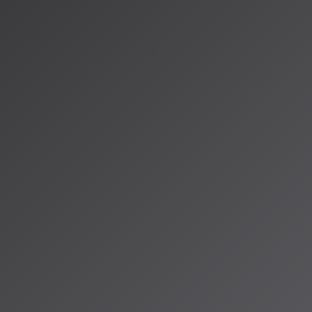
に音楽業界と共同で次世代モデルをリリースする予定で、Warner Mus
ップも進行中です。
とUdioの歴史的和解：ライセン
ォーム誕生
に揺れていたAI音楽業界では、2025年10月29日に歴史的な和解
 Music Group（UMG）がAI音楽スタートアップUdioとライセンス
させたのです。
年にライセンス済み音楽のみで訓練された新プラットフォーム
を立ち
ォームの特徴は：
式
：アーティストが自分の音楽をAI訓練に使用するか選択可能
訓練段階と生成段階の両方でアーティストに報酬を提供
ーデン
：生成された楽曲はプラットフォーム内でのみ利用可能