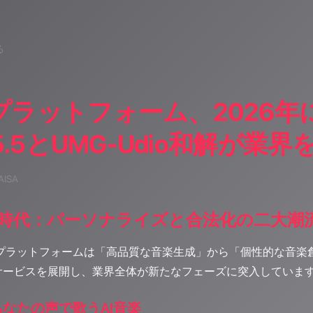
る
楽プラットフォーム、2026
 v5.5とUMG-Udio和解が業
AISA
新時代：パーソナライズと合法化の二大潮
音楽プラットフォームは「高品質な音楽生成」から「個性的な音
サービスを展開し、業界全体が新たなフェーズに突入していま
5：あなたの声で歌うAI音楽