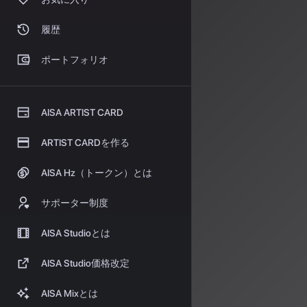
Sunoは今年後半
履歴
のパートナーシ
UMG
ポートフォリオ
ットフ
一方、著作権問題
AISA ARTIST CARD
Universal
ARTIST CARDを作る
侵害訴訟を和解
両社は
2026
AISA Hz（トークン）とは
このプラットフ
オプトイン方
サポーター制度
AISA Studioとは
二段階報酬
：
AISA Studio価格改定
ウォールドガ
AISA Mixとは