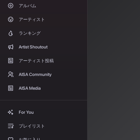
アルバム
合法
アーティスト
2026年、A
ランキング
を切りました。
に突入していま
Artist Shoutout
Suno
アーティスト投稿
2026年3月2
AISA Community
した。最大の特
1.
Voices（ボ
AISA Media
およびPremi
す。
2.
カスタムモデ
For You
に合わせて調整で
プレイリスト
3.
My Taste
ザーの好みを自
お気に入り