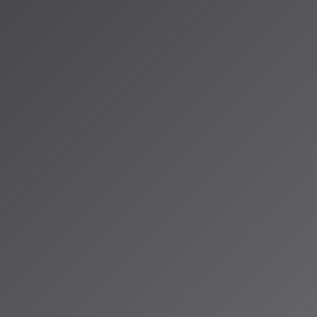
フィンガープリント技術やフィルタリング機能を実装
化するAI音楽市場
動きに追随し、2026年3月25日にAI音楽システム「Lyria 3 Pro」
AIプラットフォームでは、GeminiやVeoなどの技術を統合した高度な
icはまだSunoとの訴訟を継続中ですが、UMGの先行和解は業界全体の
著作権管理団体GEMAによるSuno訴訟も2026年6月12日に判決
バルなポリシーに影響を与える可能性があります。
楽の未来：対立から協働へ
、AI音楽が「対立」から「協働」への転換点にあることを示してい
楽を作らせるのではなく、
AIを自身の創造性の延長として活用
できる
io ALPSでは、こうしたAI音楽の最新動向を常にウォッチし、リスナー
しています。あなたも自分の声でAI音楽を作ってみませんか？