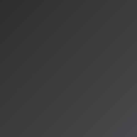
化の二大潮流
I音楽プラットフォームは「高品質な音楽生成」から「個性的な音楽創
主要プラットフォームが相次いで新サービスを展開し、業界全体が
す。
 v5.5：あなたの声で歌うAI音楽
6日、AI音楽生成プラットフォームのSunoが大型アップデート「v5.
徴は以下の3つの新機能です：
イス機能）
：ユーザー自身の声をAIに学習させ、その声で歌わせること
erプランのユーザーが利用でき、本人確認プロセスを経てプライベー
ル
：ユーザーが自身の楽曲をアップロードすることで、AIモデルを
きます。Pro/Premierユーザーは最大3つまで作成可能。
（マイテイスト）
：全ユーザーが利用できるパーソナライゼーション機
動学習します。