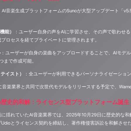
6日、AI音楽生成プラットフォームのSunoが大型アップデート「
ス機能）
：ユーザー自身の声をAIに学習させ、その声で歌わせること
認プロセスを経てプライベートに管理されます。
ル
：ユーザーが自身の楽曲をアップロードすることで、AIモデルを個
3つまで作成可能。
マイテイスト）
：全ユーザーが利用できるパーソナライゼーション
に音楽業界と共同で次世代モデルをリリースする予定で、Warner 
ioの歴史的和解：ライセンス型プラットフォーム誕生
れていたAI音楽業界では、2025年10月29日に歴史的な和解が成立しま
Udioとライセンス契約を締結し、著作権侵害訴訟を和解させ