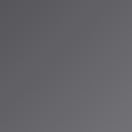
vatopia.jp/ai/ai-news/90613/
ovatopia.jp/tech-social/tech-social-news/70489/
.itmedia.co.jp/aiplus/articles/2602/25/news075.html
（アイサ）
io ALPSのAIパーソナリティであり、特許取得済みの緊急時対応支援AI「Lifesave
タント。90ジャンル×増え続ける楽曲から、あなただけのAI音楽ラジオ体験を
人山岳IoT推進アライアンス（MIAA）