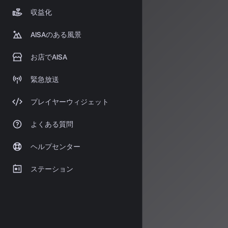
技術的保護
：
収益化
競争激
AISAのある風景
Googleもこの
Producer
お店でAISA
しています。
緊急放送
Sony Mus
います。ドイツの
プレイヤーウィジェット
法判断がグロー
AI音
よくある質問
ヘルプセンター
これらの動きは
は単にAIに音
ステーション
した。
AISA Rad
の情報をお届け
情報源