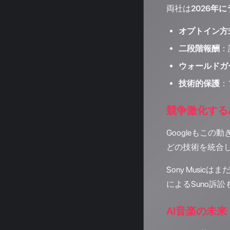
両社は
2026年
オプトイン方
二段階報酬
：
ウォールドガ
技術的保護
：
競争激化する
Googleもこの動
どの技術を統合
Sony Mus
によるSuno訴
AI音楽の未