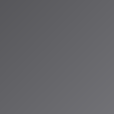
を発表。
音楽制作環境を提供
方向性を示唆して
予定で、欧州の司
ます。ユーザー
時代が到来しま
の皆さんに最先端