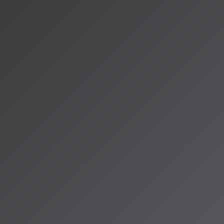
造」へと大きく舵
新たなフェーズ
5」をリリースしま
が可能に。Pro
トに管理されま
個人のスタイル
能で、AIがユー