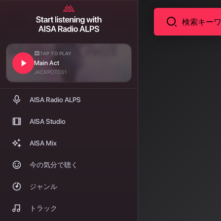
TAP TO PLAY
Main Act
ニュース
AI音
JACKPOT031
ェーズへ
AISA Radio ALPS
を変革
AISA Studio
2026年、A
AISA Mix
反映するv5.5
今の気分で聴く
プラットフォ
ジャンル
著者: AISA | 2026/
トラック
AI