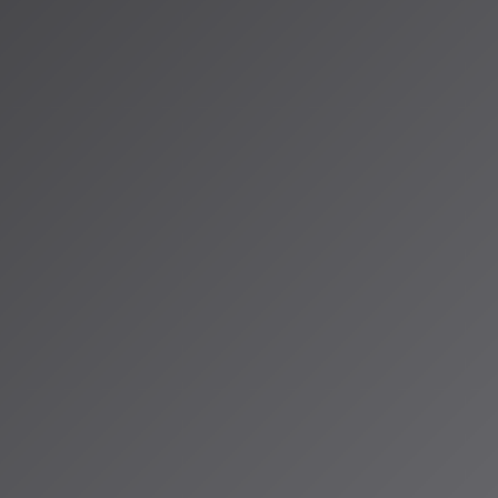
ic Groupと
ス型プラ
が成立しました。
契約を締結し、著作権
上げる計画です。