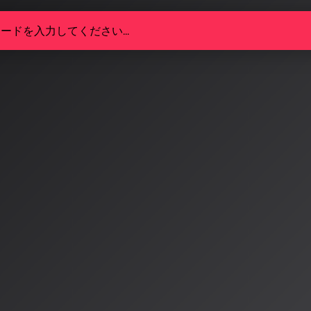
楽プラットフォーム、2026年に
：Suno v5.5とUMG-Udio
I音楽プラットフォームは新たな段階に突入。Sunoが個人の
をリリースし、Universal Music GroupはUdioとの和
ームを発表。AI音楽の「個性化」と「合法化」が同時進行
4/1
音楽の新時代：パーソナラ