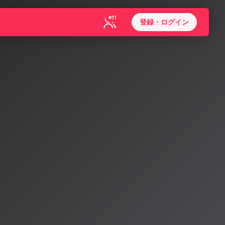
11
登録・ログイン
新たなフ
和解が業界
声やスタイルを
解でライセンス型新
中。
イズと