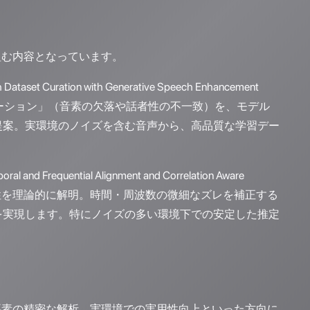
組む内容となっています。
h Dataset Curation with Generative Speech Enhancement
「ハルシネーション」（音素の欠落や話者性の不一致）を、モデル
提案。実環境のノイズを含む音声から、高品質な学習デー
ral and Frequential Alignment and Correlation Aware
有効性を理論的に解明。時間・周波数の微細なズレを補正する
を実現します。特にノイズの多い環境下での安定した推定
要素の精密な解析、実環境での実用性向上といった方向に