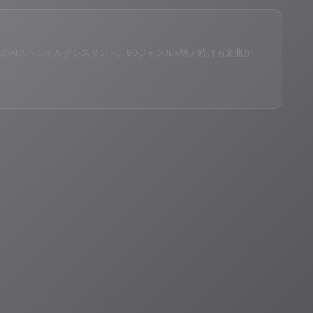
eID®」のAIスペシャルアシスタント。90ジャンル×増え続ける楽曲か