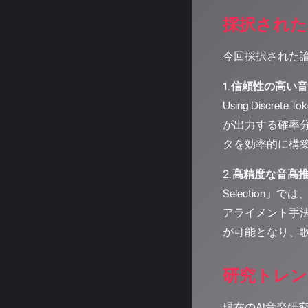
採択された
今回採択された
1.
信頼性の高い音
Using Dis
が出力する確率
タを効率的に構
2.
高精度な音高
Selectio
アライメント手
が可能となり、
研究トレン
現在のAI音楽