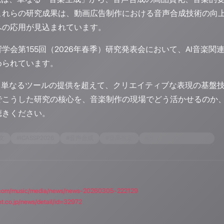
これらの研究成果は、動画広告制作における音声合成技術の向
への応用が見込まれています。
学会第155回（2026年春季）研究発表会において、AI音楽
められています。
、単なるツールの提供を超えて、クリエイティブな表現の基盤技術そのも
でこうした研究の核心を、音楽制作の現場でどう活かせるのか
聴きください。
文
#
ICASSP2026
#
音声合成
#
音高推定
#
サイバーエージェント
lps.com/music/media/news/news-20260305-222129
t.co.jp/news/detail/id=32972