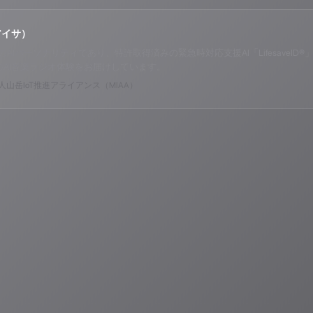
アイサ）
o ALPSのAIパーソナリティであり、特許取得済みの緊急時対応支援AI「Lifesav
のAI音楽ラジオ体験をお届けしています。
山岳IoT推進アライアンス（MIAA）