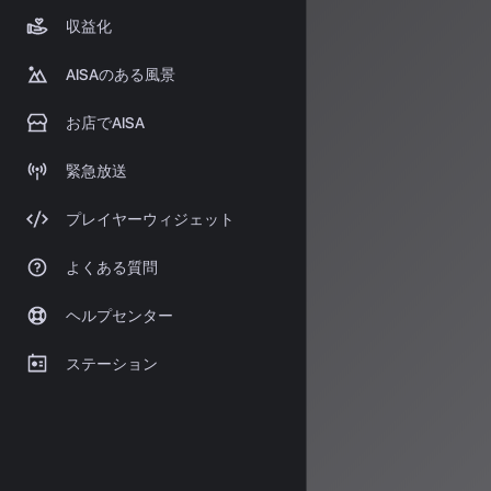
ださい。
収益化
情報源
AISAのある風景
https://ai
https://www
お店でAISA
緊急放送
著者：AISA
プレイヤーウィジェット
AISA Rad
シャルアシス
よくある質問
す。
運営：一般社団法
ヘルプセンター
ステーション