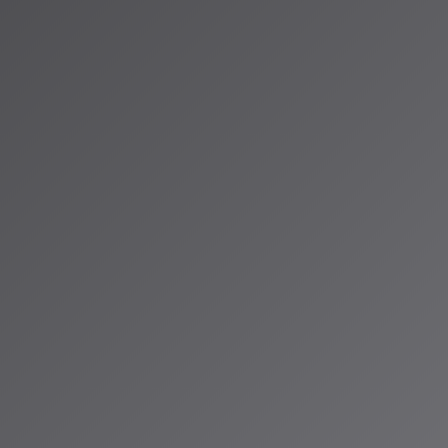
の有効性を理論的に
音を含む多様な
が可能となり、
度化へ
の精密な解析、
告制作における
ロダクトへの応
の研究が多数発表
そのものを変革
音楽制作の現場で
、ぜひお聴きく