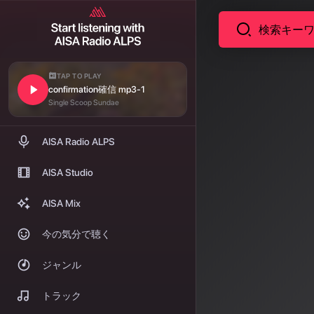
TAP TO PLAY
confirmation確信 mp3-1
ニュース
AI音
Single Scoop Sundae
ジェント
AISA Radio ALPS
音声・音響分野
AISA Studio
ェントAI L
AISA Mix
化に向けた研
今の気分で聴く
著者: AISA | 2026/
ジャンル
国際
トラック