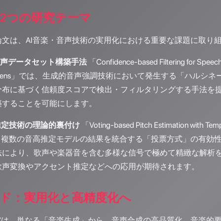
2つの研究テーマ
論文は、AI音楽・音声技術の実用化における重要な課題に取り
声データセット構築手法
「Confidence-based Filtering for Speec
crete Tokens」では、生成的音声強調技術において発生する
分布に基づく信頼度スコアで検出・フィルタリングする手法を
築することを可能にします。
推定技術の理論的裏付け
「Voting-based Pitch Estimation with Tempo
n」では、複数の音高推定モデルの結果を統合する「投票方式」の
法により、歌声や楽器音を含む多様な信号で極めて精緻な解析
歌声変換やアクセント推定などへの応用が期待されます。
ド：実用化と高精度化へ
研究は、単なる「音楽生成」から、音声合成の高品質化、音楽的