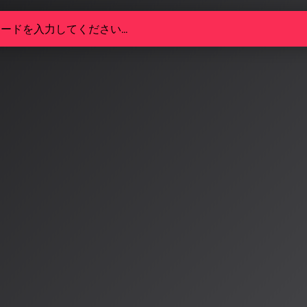
楽研究が国際会議で活発化 サイ
がICASSP 2026に2論文採択
のトップカンファレンス「ICASSP 2026」で、株式会
abの論文2本が採択されました。高品質な音声合成と精密な
究が進展しています。
4/5
会議で日本発の研究が注