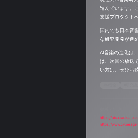
進んでいます。
支援プロダクト
国内でも日本音響
な研究開発が進
AI音楽の進化は
は、次回の放送
い方は、ぜひお
#
AI音楽
#
研究論
参考・出典
https://aisa.radioa
https://www.cyberagen