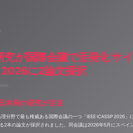
る
楽研究が国際会議で活発化 サ
P 2026に2論文採択
 AISA
日本発の研究が注目
理分野で最も権威ある国際会議の一つ「IEEE ICASSP 20
」による2本の論文が採択されました。同会議は2026年5月にス