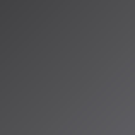
において、株式会社
た。同会議は
内容となってい
eech
発生する「ハルシネー
信頼度スコアで
学習データを効
Correlation