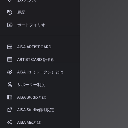
Aware Se
履歴
解明。時間・周
信号で極めて精
ポートフォリオ
歌声変換やアク
研究
AISA ARTIST CARD
ARTIST CARDを作る
現在のAI音楽
実環境での実用
AISA Hz（トークン）とは
音声合成技術の
用が見込まれて
サポーター制度
国内でも日本音響
AISA Studioとは
されるなど、学
AI音楽の進化
AISA Studio価格改定
しつつあります。
どう活かせるの
AISA Mixとは