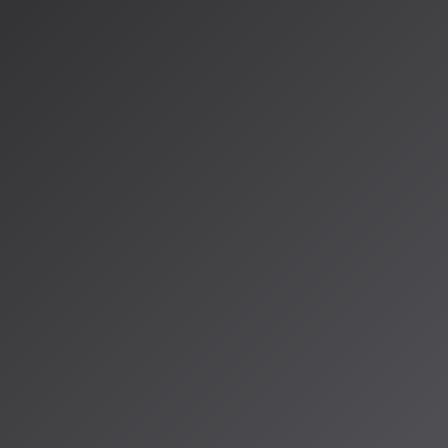
理分野で最も権威ある国際会議の一つ「IEEE ICASSP 2026」
ントの研究開発組織「AI Lab」による2本の論文が採択されまし
スペイン・バルセロナで開催される予定です。
された2つの研究テーマ
論文は、AI音楽・音声技術の実用化における重要な課題に取り組む
音声データセット構築手法
sed Filtering for Speech Dataset Curation with Generative Sp
t Using Discrete Tokens」では、生成的音声強調技術において
の欠落や話者性の不一致）を、モデルが出力する確率分布に基づく
リングする手法を提案。実環境のノイズを含む音声から、高品質な
ことを可能にします。
推定技術の理論的裏付け
itch Estimation with Temporal and Frequential Alignment and 