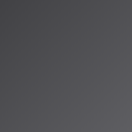
lection」では、複数の音高推定モデルの結果を統合する「投票方式」
波数の微細なズレを補正するアライメント手法により、歌声や楽器
緻な解析を実現します。特にノイズの多い環境下での安定した推定
セント推定などへの応用が期待されます。
トレンド：実用化と高精
研究は、単なる「音楽生成」から、音声合成の高品質化、音楽的要素
性向上といった方向に進んでいます。これらの研究成果は、動画広
向上や、バーチャルヒューマンなどの高品質コンテンツ生成支援プ
います。
学会第155回（2026年春季）研究発表会において、AI音楽関連
界・産業界双方で活発な研究開発が進められています。
は、単なるツールの提供を超えて、クリエイティブな表現の基盤技術
AISA Radio ALPSでは、次回の放送でこうした研究の核心を、
か、具体的に掘り下げていきます。最新の研究動向を知りたい方は