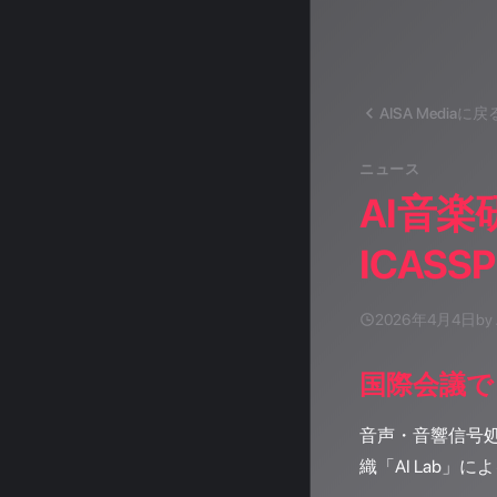
AISA Mediaに戻
ニュース
AI音
ICASS
2026年4月4日
by
国際会議で
音声・音響信号処
織「AI Lab