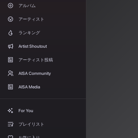
アルバム
音声・音響信号処
サイバーエージェ
アーティスト
2026年5月に
ランキング
採択
Artist Shoutout
アーティスト投稿
今回採択された
ます。
AISA Community
1.
信頼性の高い
「Confidence-ba
AISA Media
Enhancemen
ション」（音素
検出・フィルタ
For You
率的に構築する
プレイリスト
2.
高精度な音高
「Voting-based P
お気に入り