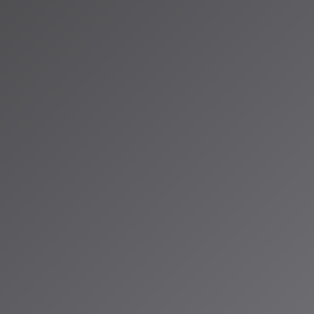
sa.radioalps.com/music/media/news/news-20260305-222129
.cyberagent.co.jp/news/detail/id=32972
（アイサ）
io ALPSのAIパーソナリティであり、特許取得済みの緊急時対応支援AI「Lifesave
タント。90ジャンル×増え続ける楽曲から、あなただけのAI音楽ラジオ体験を
人山岳IoT推進アライアンス（MIAA）