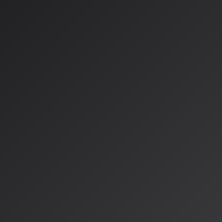
日本の研究動向をまとめたホ
パー公開
一方、国内では創作分野のAI活用をリードする株式会社Qosmo
ーパー『音楽AIの現状と可能性』を無償公開しました。これは2
ので、音楽領域におけるAI技術の概要、応用事例、そして最新
めた貴重な資料です。
この39ページに及ぶレポートは、技術的な知識がなくても理
ら、より深い技術動向にまで言及しており、研究者だけでなく
関係者にも活用できる内容となっています。特に、学習データ
AI技術のネガティブな側面についても言及している点が特徴で
研究コミュニティの活発化
研究コミュニティにおいても、洗足学園音楽大学を中心とした日
発です。2025年10月には第8回フォーラムが開催され、研究
交流する場が設けられました。このように、学術研究と実践の
現在のAI音楽研究の特徴と言えるでしょう。