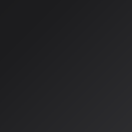
ル統合へ
2025年から2026年にかけて、AI音楽研究は大きな転換点を
（テキスト→音楽）を超え、あらゆる入力を統合的に扱い、高
ルチモーダル統合」の段階へと進化しています。
画期的な統合モデル「Audio
2026年2月、学術論文サイトarXivに「AudioX: A Unified Framewo
Audio Generation」という画期的な研究論文が掲載され
動画、音声信号など多様なモーダル（様式）の入力から、高品
成する統合型フレームワークを提案しています。
論文の核心は「Multimodal Adaptive Fusion」モジュ
力情報を効果的に融合させ、生成品質を向上させることが可能
す。特に、700万サンプルを超える大規模データセット「IF-c
このモデルは、テキストからの音楽生成タスクにおいて、従来
とされています。