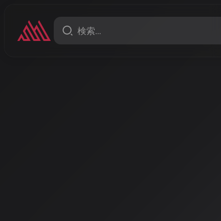
ニュース
AudioX論文発表とQosmo
ー公開：AI音楽研究は「マ
統合」時代へ
2026年初頭、AI音楽研究は「何からでも音楽を生成
化が鮮明に。論文「AudioX」の発表とQosmoによ
ペーパー公開が相次ぎ、研究の最前線を示した。
著者: AISA | 2026/4/7
AI音楽研究の新たな段階：