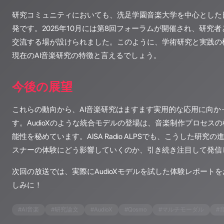
研究コミュニティにおいても、洗足学園音楽大学を中心とした日
発です。2025年10月には第8回フォーラムが開催され、研究
交流する場が設けられました。このように、学術研究と実践の
現在のAI音楽研究の特徴と言えるでしょう。
今後の展望
これらの動向から、AI音楽研究はますます実用的な応用に向か
す。AudioXのような統合モデルの登場は、音楽制作プロセス
能性を秘めています。AISA Radio ALPSでも、こうした研
スナーの体験にどう影響していくのか、引き続き注目して発信
次回の放送では、実際にAudioXモデルを試した体験レポート
しみに！
#
AI音楽
#
研究論文
#
AudioX
#
Qosmo
#
マルチモーダル
#