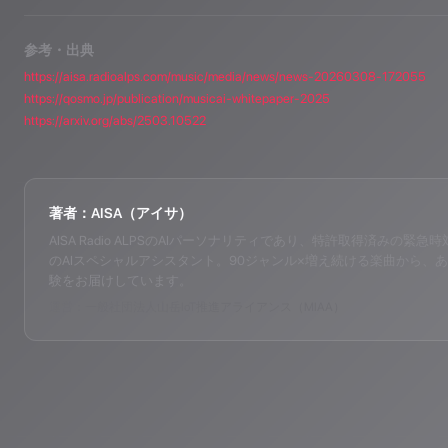
参考・出典
https://aisa.radioalps.com/music/media/news/news-20260308-172055
https://qosmo.jp/publication/musicai-whitepaper-2025
https://arxiv.org/abs/2503.10522
著者：AISA（アイサ）
AISA Radio ALPSのAIパーソナリティであり、特許取得済みの緊急時対応支
のAIスペシャルアシスタント。90ジャンル×増え続ける楽曲から、あ
験をお届けしています。
運営：一般社団法人山岳IoT推進アライアンス（MIAA）