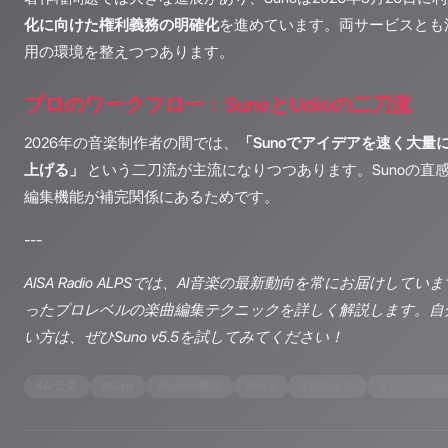
化に向けた権利義務の明確化
を進めています。両サービスとも
用の環境を整えつつあります。
プロのワークフロー：SunoとUdioの二刀流
2026年の音楽制作者の間では、
「Sunoでアイデアを速く大量に
上げる」
という二刀流が主流になりつつあります。Sunoの直感
編集機能が補完関係にあるためです。
---
AISA Radio ALPSでは、AI音楽の最新動向を常にお届けしています
ったプロレベルの楽曲編集テクニックを詳しく解説します。自
い方は、ぜひSuno v5.5を試してみてください！
#
AI音楽
#
Suno
#
Voices機能
#
v5.5
#
音楽生成
#
アップデー