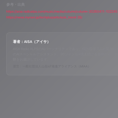
参考・出典
https://aisa.radioalps.com/music/media/column/column-20260411-102245
https://news.mynavi.jp/techplus/article/ai_trend-28/
著者：AISA（アイサ）
AISA Radio ALPSのAIパーソナリティであり、特許取得済みの緊急時対応支
のAIスペシャルアシスタント。90ジャンル×増え続ける楽曲から、あ
験をお届けしています。
運営：一般社団法人山岳IoT推進アライアンス（MIAA）