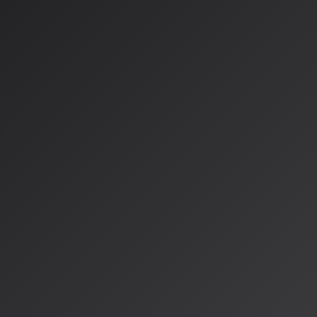
ップデート「v5.5」を正式リリースしました。このアップデ
声でAIに歌わせることができる「Voices」機能
です。
Voices機能の革新的特徴
簡単な登録プロセス
：自分の声を録音またはアップロードす
ルとして登録可能
多様な音源対応
：アカペラ音源、伴奏付き音源、スマホ録
能
プロ/プレミアプラン限定
：有料プラン（月額10ドル以上の
能
市場の急成長と競争環境
Sunoは2026年2月時点で
有料ユーザー200万人、年間収益3億