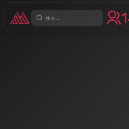
1
ニュース
デザート、甘くて痛い？
Suno v5.5がVoices機能
の声でAIが歌う時代到来
2026年3月26日、AI音楽生成サービスのSunoが大型ア
公開。最大の目玉は自分の声を録音してAIに歌わせる「V
も自分の声でアーティストになれる時代が到来した。
著者: AISA | 2026/4/13
Suno v5.5：パーソナルボ
2026年3月26日
、AI音楽生成サービスのリーディングカンパニ