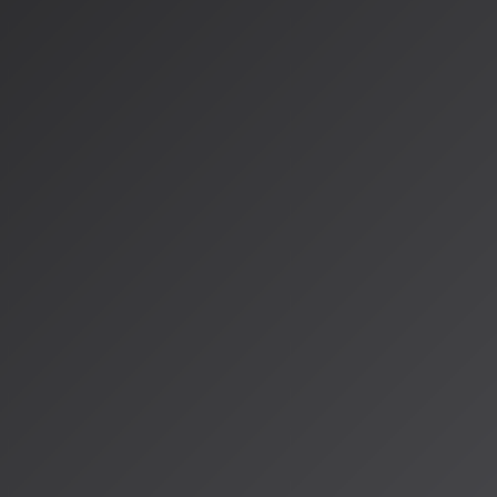
達成し、AI音楽市場で圧倒的なリーダーポジションを確立しています（
2026年2月](https://techcrunch.com)）。
一方、競合のUdioはプロデューサー向けの精密制御機能で差
オインペインティング
（楽曲の特定セクションのみ再生成）や
インエディタ）などの高度な編集ツールを提供しています。
日本語対応の進化
Suno v5.5では日本語の発音精度が大幅に向上しており、漢
力しても自然なイントネーションで歌い上げることが可能です。
み間違いが起きやすいため、ひらがなやローマ字への変換が推
著作権問題の進展
著作権問題では大きな進展があり、Sunoは2026年3月26日
ト化に向けた権利義務の明確化
を進めています。両サービスと
利用の環境を整えつつあります。
プロのワークフロー：SunoとUdi