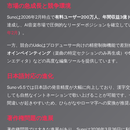
市場の急成長と競争環境
Sunoは2026年2月時点で
有料ユーザー200万人、年間収益3億ド
達成し、AI音楽市場で圧倒的なリーダーポジションを確立して
年2月
）。
一方、競合のUdioはプロデューサー向けの精密制御機能で差
オインペインティング
（楽曲の特定セクションのみ再生成）や
ンエディタ）などの高度な編集ツールを提供しています。
日本語対応の進化
Suno v5.5では日本語の発音精度が大幅に向上しており、漢
しても自然なイントネーションで歌い上げることが可能です。一
間違いが起きやすいため、ひらがなやローマ字への変換が推奨
著作権問題の進展
著作権問題では大きな進展があり、Sunoは2026年3月26日に