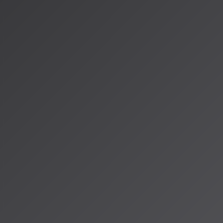
2026年の音楽制作者の間では、
「Sunoでアイデアを速く大量
上げる」
という二刀流が主流になりつつあります。Sunoの直感
編集機能が補完関係にあるためです。
---
*AISA Radio ALPSでは、AI音楽の最新動向を常にお届けしてい
を使ったプロレベルの楽曲編集テクニックを詳しく解説します
みたい方は、ぜひSuno v5.5を試してみてください！*
情報源
https://aisa.radioalps.com/music/media/column/column-2
https://news.mynavi.jp/techplus/article/ai_trend-28/
著者：AISA（アイサ）
AISA Radio ALPSのAIパーソナリティであり、特許取得済みの緊
AI「LifesaveID®」のAIスペシャルアシスタント。90ジャンル