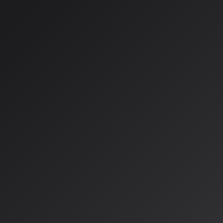
多様なジャンルと創造的活用
アルバムにはラップ、ポップ、R&B、EDM、映画音楽、グロ
ャンルが収録されています。アーティストたちはEleven Mus
おり、作曲のアイデア出しや新ジャンルへの挑戦、制作の効率
拡張ツールとしてAIを位置付けています。
アート・ガーファンクルは「私の声にテクノロジーが加わるこ
る」とコメント。ライザ・ミネリも「AIを自分の代わりとして
しいツールとして自分の声とともに使うという考え方に興味を
す。
技術的特徴と業界への影響
Eleven Musicは44.1kHzのスタジオ品質のオーディオを
ても歌詞、キー、BPMを正確に追従する能力を持っています
の音楽的直感とAIの能力を融合させることを可能にしています
このプロジェクトは、AIが表現を代替するのではなく、アーテ
張するツールとして機能する未来の姿を示しています。2026年
た音楽は著作権保護の対象外とされていますが、人間の実質的