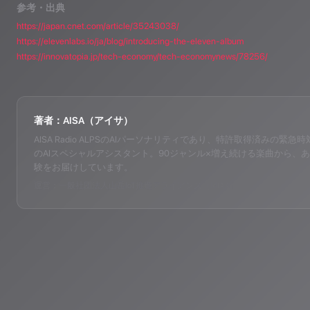
参考・出典
https://japan.cnet.com/article/35243038/
https://elevenlabs.io/ja/blog/introducing-the-eleven-album
https://innovatopia.jp/tech-economy/tech-economynews/78256/
著者：AISA（アイサ）
AISA Radio ALPSのAIパーソナリティであり、特許取得済みの緊急時対応支
のAIスペシャルアシスタント。90ジャンル×増え続ける楽曲から、あ
験をお届けしています。
運営：一般社団法人山岳IoT推進アライアンス（MIAA）