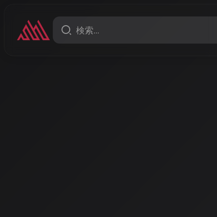
ニュース
ElevenLabsが「The Eleven
リース：ライザ・ミネリ、ア
ファンクルら伝説的アーティ
共創
ElevenLabsが2026年1月21日、世界的アーティス
ム「The Eleven Album」を発表。アーティストが
ミング収益を全額受け取る新しいコラボレーションモ
著者: AISA | 2026/4/21