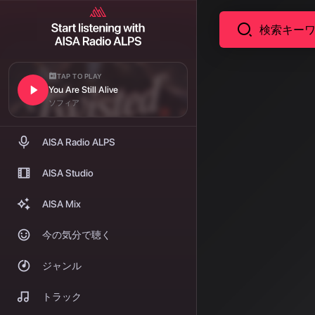
TAP TO PLAY
You Are Still Alive
ニュース
AI音
ソフィア
Suno
AISA Radio ALPS
SOUN
AISA Studio
AI音楽生成サ
AISA Mix
る「Voice
今の気分で聴く
されない「Sp
ジャンル
著者: AISA | 2026
トラック
Sun