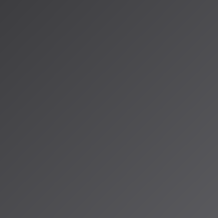
しています。
曲が二度と繰り
じさせない環境
I生成音楽の実
と確実に広がっ
ズと実
な進化軸です。
ナライズ」
の方向
する「実用化・商
どのような価値を
歌ってみたり、
ょうか。AISA