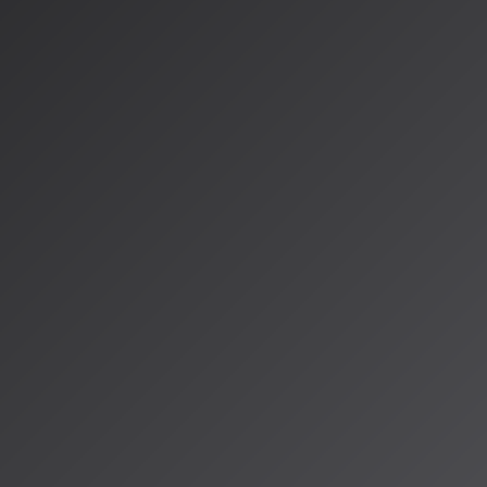
リースしました。今
声をアップロー
た。これによ
可能になりま
れらはユーザー
目的としていま
音楽生成が単な
います。
MAI
SpaceMusic
Mにおける「同じ