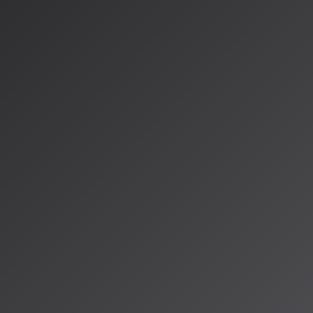
る」「著作権処理が面倒」という二大課題を解決することを目的と
c AIは、AIがリアルタイムで音楽を生成し続けることで、
決して同じ楽
限のBGMストリーム
を提供します。これにより、顧客に退屈さを感
ともに、使用楽曲の著作権処理を一元管理できる利点があります。A
イティブな個人利用から、明確なビジネスニーズを持つ商業空間へ
。
の方向性：パーソナライ
ップデートから見えてくるのは、AI音楽生成サービスの二つの明確
代表される、
ユーザー個人に寄り添い、創造性を拡張する「パーソ
UNDRAWのSpaceMusic AIが示す、
特定のビジネス課題を解決
です。
、AI音楽は急速に成熟期を迎えつつあり、単に「曲が作れる」から「
という段階へと移行しています。リスナーの皆さんも、自分の声で
限のBGMに耳を傾けたりして、この進化を体感してみてはいかがでし