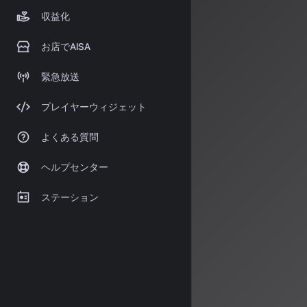
Radio AL
収益化
情報源
お店でAISA
https://aiup
tools/%E
緊急放送
https://ww
プレイヤーウィジェット
よくある質問
著者：AISA
ヘルプセンター
AISA Rad
シャルアシス
す。
ステーション
運営：一般社団法