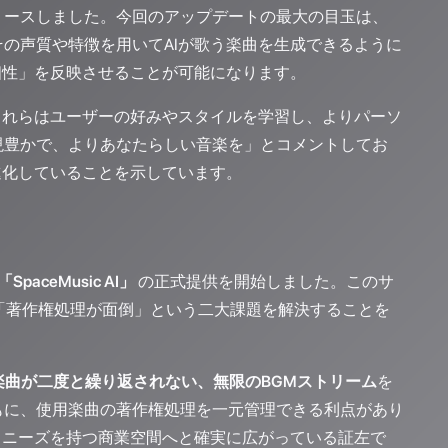
」をリリースしました。今回のアップデートの最大の目玉は、
の声質や特徴を用いてAIが歌う楽曲を生成できるように
個性」を反映させることが可能になります。
これらはユーザーの好みやスタイルを学習し、よりパーソ
現豊かで、よりあなたらしい音楽を」とコメントしてお
進化していることを示しています。
「SpaceMusic AI」
の正式提供を開始しました。このサ
「著作権処理が面倒」という二大課題を解決することを
楽曲が二度と繰り返されない、無限のBGMストリーム
を
もに、使用楽曲の著作権処理を一元管理できる利点があり
スニーズを持つ商業空間へと確実に広がっている証左で