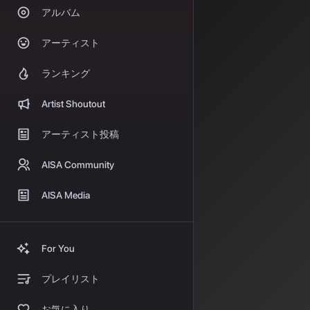
アルバム
AI音楽生成サー
アーティスト
回のアップデー
ドすることで、
ランキング
り、これまで画
Artist Shoutout
す。
さらに、
「Cust
アーティスト投稿
の好みやスタイ
す。CEOは「
AISA Community
るツールから、
AISA Media
商用利
の登
For You
一方、AI音楽サ
プレイリスト
AI」
の正式提供
お気に入り