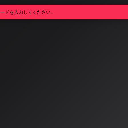
楽生成サービスが続々アップデー
 v5.5で「自分の声」で歌える新
DRAWは空間BGMAIを正式公開
ービスのSunoが最新バージョンv5.5をリリースし、ユー
s」機能などを導入。同時に、SOUNDRAWは店舗BGM向け
aceMusic AI」を正式公開し、実用化が加速しています。
/4/22
o v5.5でAI音楽が「個性