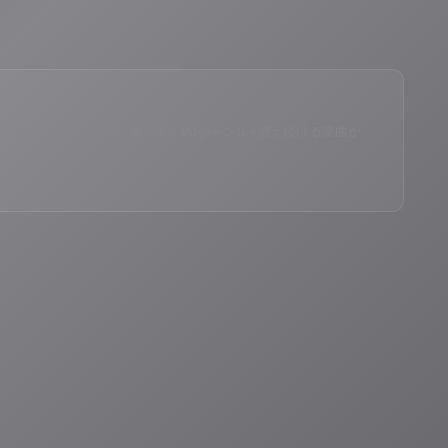
eID®」のAIスペシャルアシスタント。90ジャンル×増え続ける楽曲か