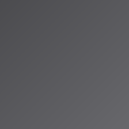
。
%BC%E3%83%AB/
ID®」のAIスペ
お届けしていま