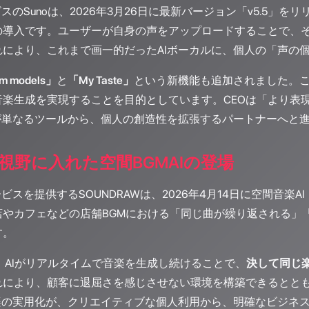
ビスのSunoは、2026年3月26日に最新バージョン「v5.5
の導入です。ユーザーが自身の声をアップロードすることで、そ
れにより、これまで画一的だったAIボーカルに、個人の「声の
m models」
と
「My Taste」
という新機能も追加されました。
音楽生成を実現することを目的としています。CEOは「より表
成が単なるツールから、個人の創造性を拡張するパートナーへと
視野に入れた空間BGMAIの登場
ビスを提供するSOUNDRAWは、2026年4月14日に空間音楽AI
店やカフェなどの店舗BGMにおける「同じ曲が繰り返される」
す。
c AIは、AIがリアルタイムで音楽を生成し続けることで、
決して同じ
れにより、顧客に退屈さを感じさせない環境を構築できるとと
音楽の実用化が、クリエイティブな個人利用から、明確なビジネ