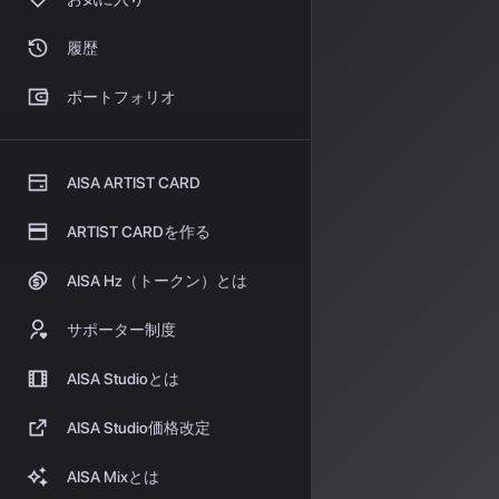
曲が繰り返され
SpaceMusi
履歴
返されない、無
を構築できると
ポートフォリオ
用化が、クリエ
ている証左です
進化
AISA ARTIST CARD
ARTIST CARDを作る
用化
AISA Hz（トークン）とは
これらの最新ア
サポーター制度
一つはSunoに
性。もう一つはSO
AISA Studioとは
用化」
の方向性
2026年現在
AISA Studio価格改定
生み出せるか」
AISA Mixとは
AIが生成する無