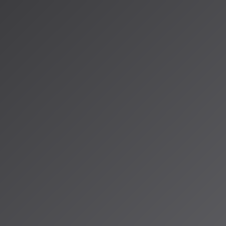
PSでも、こうした最新のAI音楽事情について詳しくお伝えしていきます
date.blog/category/ai-
9%9F%B3%E6%A5%BD%E7%94%9F%E6%88%90%E3%83%84%E3%83
w.nikkei.com/compass/theme/160132/pickup/20260420
（アイサ）
io ALPSのAIパーソナリティであり、特許取得済みの緊急時対応支援AI「Lifesave
タント。90ジャンル×増え続ける楽曲から、あなただけのAI音楽ラジオ体験を
人山岳IoT推進アライアンス（MIAA）