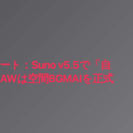
：Suno v5.5で「自
AWは空間BGMAIを正式