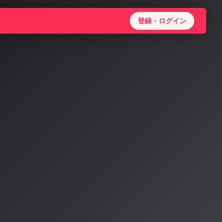
登録・ログイン
ト：
機能、
ザーの声で歌わせ
に同じ曲が繰り返
」を獲得