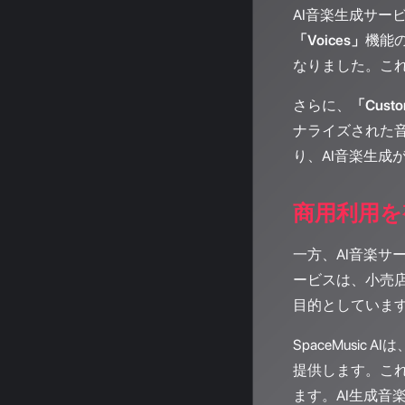
AI音楽生成サー
「Voices」
機能
なりました。こ
さらに、
「Custo
ナライズされた
り、AI音楽生
商用利用を
一方、AI音楽サー
ービスは、小売
目的としていま
SpaceMusi
提供します。こ
ます。AI生成