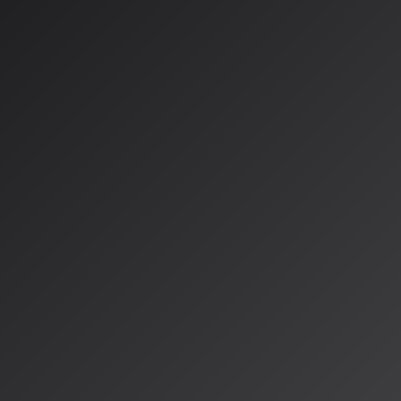
ビスのSunoは、2026年3月26日に最新バージョン「v5.5」をリ
トの最大の目玉は、
「Voices」
機能の導入です。ユーザーが自身の
その声質や特徴を用いてAIが歌う楽曲を生成できるようになりまし
一的だったAIボーカルに、個人の「声の個性」を反映させることが
om models」
と
「My Taste」
という新機能も追加されました。こ
ルを学習し、よりパーソナライズされた音楽生成を実現することを
より表現豊かで、よりあなたらしい音楽を」とコメントしており、AI
個人の創造性を拡張するパートナーへと進化していることを示して
用を視野に入れた空間BG
場
ービスを提供するSOUNDRAWは、2026年4月14日に空間音楽AI
「
を開始しました。このサービスは、小売店やカフェなどの店舗BG