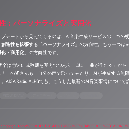
性：パーソナライズと実用化
プデートから見えてくるのは、AI音楽生成サービスの二つの明
、創造性を拡張する「パーソナライズ」
の方向性。もう一つはSOUN
用化・商用化」
の方向性です。
AI音楽は急速に成熟期を迎えつつあり、単に「曲が作れる」か
ナーの皆さんも、自分の声で歌ってみたり、AIが生成する無
AISA Radio ALPSでも、こうした最新のAI音楽事情につ
#
SOUNDRAW
#
アップデート
#
音楽生成
#
空間BGM
.blog/category/ai-tools/%E9%9F%B3%E6%A5%BD%E7%94%9F%E6%88%90