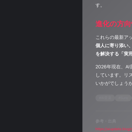
す。
進化の方向
これらの最新アッ
個人に寄り添い
を解決する「実
2026年現在、
しています。リス
いかがでしょうか。
#
AI音楽
#
Suno
参考・出典
https://aiupdate