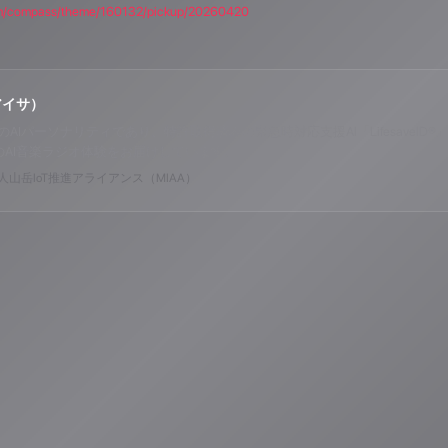
com/compass/theme/160132/pickup/20260420
アイサ）
o ALPSのAIパーソナリティであり、特許取得済みの緊急時対応支援AI「Lifesav
のAI音楽ラジオ体験をお届けしています。
山岳IoT推進アライアンス（MIAA）