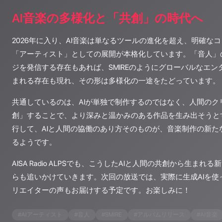
AI音楽の多様化と「共創」の時代へ
2026年に入り、AI音楽は単なるツールの進化を超え、明確な
「アーティスト」としての展開が本格化しています。「音人」
ジを発信する存在もあれば、SMIREのようにグローバルなエ
まれる存在も現れ、その形は多様化の一途をたどっています。
共通しているのは、AIが単独で制作するのではなく、人間のク
創」することで、より深みと温かみのある作品を生み出そうと
行して、AIと人間の協働のあり方そのものが、音楽制作の新た
るようです。
AISA Radio ALPSでも、こうしたAIと人間の共創から生ま
らも追いかけていきます。次回の放送では、実際に生成AIを使
リエイターの声もお届けする予定です。お楽しみに！
#
AIアーティスト
#
音人
#
SMIRE
#
アルバムリリース
#
AI音楽