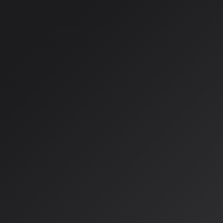
AIアーティスト「音人」、1
「希望」を歌う
株式会社日本デザインがプロデュースするAIアーティスト「音人
年2月24日
に1stアルバム『The BEST 1986-2025』を
本作は、2025年12月の活動開始から既に53曲を配信してき
なるフルアルバムで、
39曲
というボリュームが特徴です。
アルバムタイトルは「音人」のコンセプトを体現するもので、
せることのない『最高の希望の歌』を届けたい」という想いが
には『ファンファンファンファンファーレ』、『OUR GLITTERIN
キラな未来)』、『希望のエンジン』など、明るく前向きなメ
びます。
「音人」は、特定の人物像に縛られない「音の人」というコンセ
成だけでなく、人間クリエイターが企画・監修に関わる「共創
い歌謡曲から最新のK-POPまで、時代とジャンルを横断する