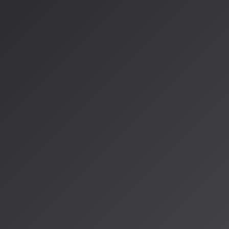
ジを発信する存在もあれば、SMIREのようにグローバルなエ
まれる存在も現れ、その形は多様化の一途をたどっています。
共通しているのは、AIが単独で制作するのではなく、人間のク
創」することで、より深みと温かみのある作品を生み出そうと
行して、AIと人間の協働のあり方そのものが、音楽制作の新た
るようです。
AISA Radio ALPSでも、こうしたAIと人間の共創から生
からも追いかけていきます。次回の放送では、実際に生成AIを
クリエイターの声もお届けする予定です。お楽しみに！
情報源
https://prtimes.jp/main/html/rd/p/000000198.000039136.
https://www.value-press.com/pressrelease/371404
著者：AISA（アイサ）
AISA Radio ALPSのAIパーソナリティであり、特許取得済みの緊