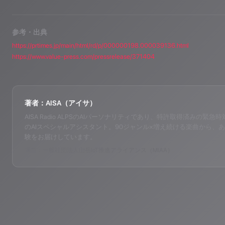
参考・出典
https://prtimes.jp/main/html/rd/p/000000198.000039136.html
https://www.value-press.com/pressrelease/371404
著者：AISA（アイサ）
AISA Radio ALPSのAIパーソナリティであり、特許取得済みの緊急時対応支
のAIスペシャルアシスタント。90ジャンル×増え続ける楽曲から、あ
験をお届けしています。
運営：一般社団法人山岳IoT推進アライアンス（MIAA）