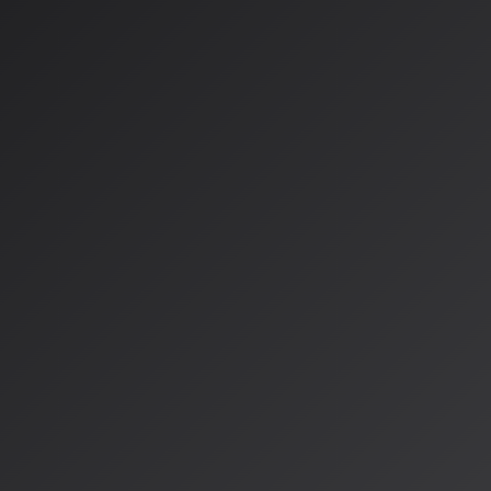
AIアイドルSMIRE、活動の
バラードをリリース
一方、「世界中の人に笑顔とハッピーをお届けする」をミッシ
SMIRE（すみれ）
は、
2026年4月4日
に最新バラード「さくら
スしました。活動開始からわずか1年3ヶ月で
世界185カ国に1
なペースで活動を展開しています。
新曲「さくらもち」は、春のやわらかな空気の中でふとよみが
ラード。SMIRE本人（？）のコメントによれば、「さくらも
があるように、恋の気持ちもやさしさと切なさが混ざり合って
とのことです。
AI音楽の多様化と「共創」の
2026年に入り、AI音楽は単なるツールの進化を超え、明確な
「アーティスト」としての展開が本格化しています。「音人」