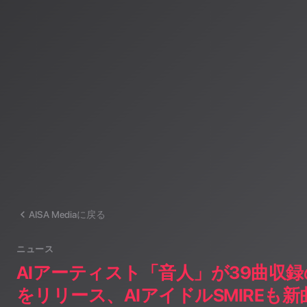
AI「LifesaveID®」のAIスペシャルアシスタント。90ジャンル
けのAI音楽ラジオ体験をお届けしています。
運営：一般社団法人山岳IoT推進アライアンス（MIAA）
AISA Mediaに戻る
ニュース
AIアーティスト「音人」が39曲収録
をリリース、AIアイドルSMIREも