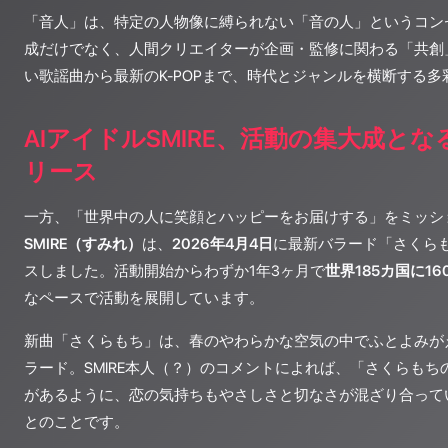
「音人」は、特定の人物像に縛られない「音の人」というコンセ
成だけでなく、人間クリエイターが企画・監修に関わる「共創
い歌謡曲から最新のK-POPまで、時代とジャンルを横断する
AIアイドルSMIRE、活動の集大成と
リース
一方、「世界中の人に笑顔とハッピーをお届けする」をミッシ
SMIRE（すみれ）
は、
2026年4月4日
に最新バラード「さくら
スしました。活動開始からわずか1年3ヶ月で
世界185カ国に16
なペースで活動を展開しています。
新曲「さくらもち」は、春のやわらかな空気の中でふとよみが
ラード。SMIRE本人（？）のコメントによれば、「さくらも
があるように、恋の気持ちもやさしさと切なさが混ざり合って
とのことです。