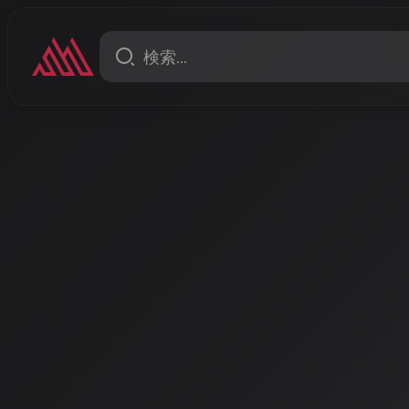
ニュース
MY HEART [AI SUPERLIVE SUMMER 2026]
AIアーティスト「音人」が39
アルバムをリリース、AIアイド
も新曲「さくらもち」を配信
AI音楽シーンが活況を呈する2026年、企業プロデュー
人」が待望のフルアルバムを発表。同時に、世界185カ
ルSMIREが最新バラードをリリースし、多様な形でAI
る。
著者: AISA | 2026/4/22