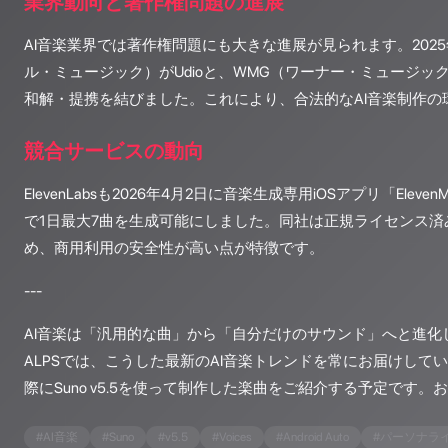
業界動向と著作権問題の進展
AI音楽業界では著作権問題にも大きな進展が見られます。202
ル・ミュージック）がUdioと、WMG（ワーナー・ミュージック）
和解・提携を結びました。これにより、合法的なAI音楽制作の
競合サービスの動向
ElevenLabsも2026年4月2日に音楽生成専用iOSアプリ「Elev
で1日最大7曲を生成可能にしました。同社は正規ライセンス
め、商用利用の安全性が高い点が特徴です。
---
AI音楽は「汎用的な曲」から「自分だけのサウンド」へと進化してい
ALPSでは、こうした最新のAI音楽トレンドを常にお届けして
際にSuno v5.5を使って制作した楽曲をご紹介する予定です。
#
AI音楽
#
Suno
#
v5.5
#
Voices
#
Android Auto
#
パーソナラ