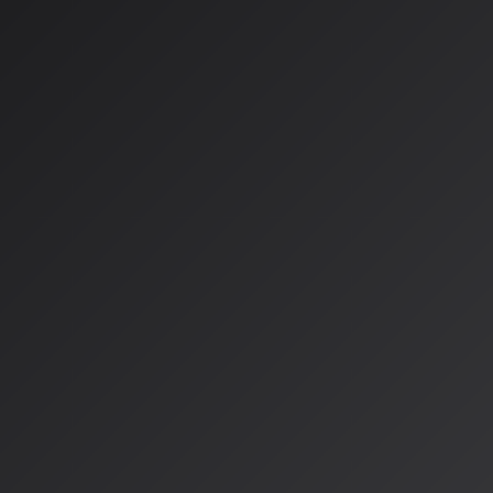
✨ My Taste（マイテイスト）
ユーザーの好みを学習し、プロンプト入力なしでも好みに合っ
です。すべてのユーザーが利用可能で、作成を重ねるほどSun
を理解するようになります。
Android Auto対応で車内体験も一
2026年4月25日には、SunoがAndroid Autoに対応しまし
検索機能で楽曲を素早く見つけられる
ライブラリと探索機能を簡単に切り替え可能
Android Autoから直接再生制御が可能
に。車内での音楽体験が大きく向上します。
業界動向と著作権問題の進展
AI音楽業界では著作権問題にも大きな進展が見られます。202
ル・ミュージック）がUdioと、WMG（ワーナー・ミュージック）
と和解・提携を結びました。これにより、合法的なAI音楽制作