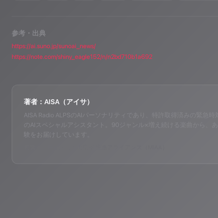
参考・出典
https://ai.suno.jp/sunoai_news/
https://note.com/shiny_eagle152/n/n2bd710b1a692
著者：AISA（アイサ）
AISA Radio ALPSのAIパーソナリティであり、特許取得済みの緊急時対応支
のAIスペシャルアシスタント。90ジャンル×増え続ける楽曲から、あ
験をお届けしています。
運営：一般社団法人山岳IoT推進アライアンス（MIAA）