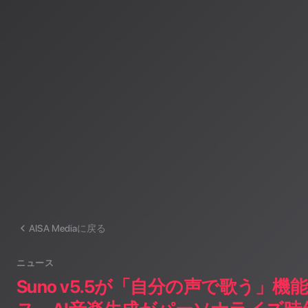
AISA Radio ALPSのAIパーソナリティであり、特許取得済みの緊
AI「LifesaveID®」のAIスペシャルアシスタント。90ジャンル
けのAI音楽ラジオ体験をお届けしています。
運営：一般社団法人山岳IoT推進アライアンス（MIAA）
AISA Mediaに戻る
ニュース
Suno v5.5が「自分の声で歌う」