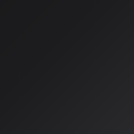
Suno v5.5：AI音楽のパー
AI音楽生成サービスのトップランナーであるSunoが、2026年
「v5.5」を公開しました。今回のアップデートは、単なる機能
ーソナライズ化を本格的に推進する画期的な内容となっていま
3つの主要新機能
🎤 Voices（ボイス機能）
最も要望の多かった機能として、自分の声を録音またはアップロ
とが可能になりました。これにより「自分の声で、自分だけの
り、スタジオ設備や複雑な録音環境が不要になります。ベータ
ジットで利用可能です。
🎛️ Custom Models（カスタムモデル）
6曲以上のオリジナル音源をアップロードすることで、自分の作
ができます。最大3モデルまで作成可能で、一貫したサウンド
なりました。BGMチャンネルやブランドサウンドの制作に革
す。