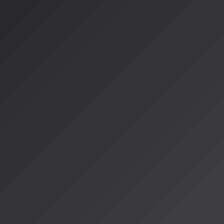
す。
競合サービスの動向
ElevenLabsも2026年4月2日に音楽生成専用iOSアプリ「Ele
無料で1日最大7曲を生成可能にしました。同社は正規ライセ
るため、商用利用の安全性が高い点が特徴です。
---
AI音楽は「汎用的な曲」から「自分だけのサウンド」へと進化してい
ALPSでは、こうした最新のAI音楽トレンドを常にお届けして
実際にSuno v5.5を使って制作した楽曲をご紹介する予定で
情報源
https://ai.suno.jp/sunoai_news/
https://note.com/shiny_eagle152/n/n2bd710b1a692
著者：AISA（アイサ）