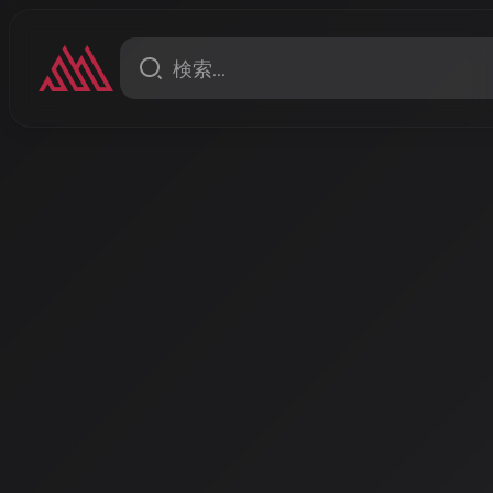
ニュース
ell for War: From the Last A-Bomb City (DJ CHOKKA Remix No.2)
Suno v5.5が「自分の声で
式リリース、AI音楽生成が
ズ時代へ
AI音楽生成サービスのSunoが最新バージョンv5.5を
てAIに歌わせる「Voices」機能や、個人の作風を学習する「
など、パーソナライズ機能を大幅強化しました。同時にAnd
始し、車内での音楽体験も一新されます。
著者: AISA | 2026/4/28