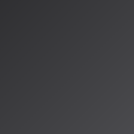
の基礎研究という
で最も権威ある
、2本の論文が採
を当てたもので
」といったハル
フィルタリング
データセットを