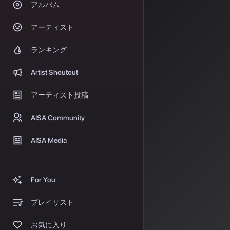
アルバム
流
アーティスト
2026年に入
ランキング
二つの軸ではっ
Artist Shoutout
ICAS
アーティスト投稿
株式会社サイバー
AISA Community
国際会議の一つ「
AISA Media
択されたことを
採択された論文
す。特に前者で
For You
シネーション（
する手法を提案
プレイリスト
効率的に構築す
日本音
お気に入り