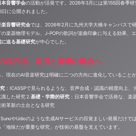
日本音響学会
の活動が活発です。2026年3月には第155回春
3日に公開されました。
音楽音響研究会
では、2026年2月に九州大学大橋キャンパス
の楽器物理モデル、J-POPの歌詞が楽曲印象に与える効果、
盤に迫る基礎研究
が中心でした。
究の現在地：応用と基礎の融合へ
ら、現在のAI音楽研究は明確に二つの方向に進化していること
究
：ICASSPで見られるような、音声合成・認識の精度向上
識した研究 2.
基礎・学際的研究
：日本音響学会で活発な、楽
技術革新の土台となる研究
、SunoやUdioのような生成AIサービスの目覚ましい発展だ
る「地味だが重要な研究」が技術の基盤を支えています。