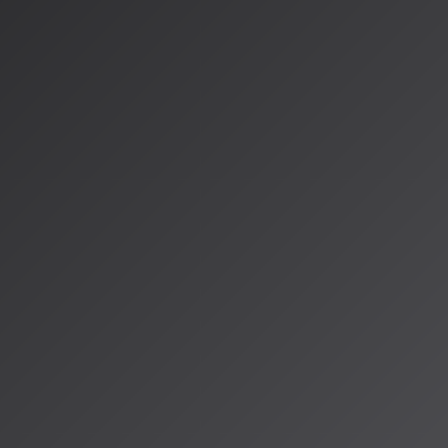
日本音響学会
の活動が活発です。2026年3月には第155回春季研
キャンパスで開催され、論文集は3月3日に公開されました。
音楽音響研究会
では、2026年2月に九州大学大橋キャンパスで研
マは、ヴァイオリンやクラリネットなどの楽器物理モデル、J-PO
、エレクトリックギターの材料と振動の関係など、
音楽の物理的・
心でした。
音楽研究の現在地：応用と
へ
ら、現在のAI音楽研究は明確に二つの方向に進化していることがわ
研究
：ICASSPで見られるような、音声合成・認識の精度向上、デ
際のサービスや製品への実装を強く意識した研究
研究
：日本音響学会で活発な、楽器の物理モデル、音楽知覚・認知
期的な技術革新の土台となる研究