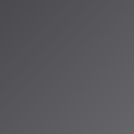
は測れません。その
技術の基盤を支
されるのか、具体
てください。
ID®」のAIスペ
お届けしていま