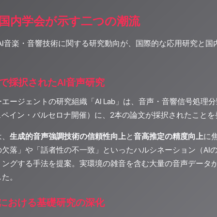
国内学会が示す二つの潮流
、AI音楽・音響技術に関する研究動向が、国際的な応用研究と
026で採択されたAI音声研究
エージェントの研究組織「AI Lab」は、音声・音響信号処理分野
、スペイン・バルセロナ開催）に、2本の論文が採択されたこと
は、
生成的音声強調技術の信頼性向上
と
音高推定の精度向上
に
の欠落」や「話者性の不一致」といったハルシネーション（AI
リングする手法を提案。実環境の雑音を含む大量の音声データ
した。
における基礎研究の深化