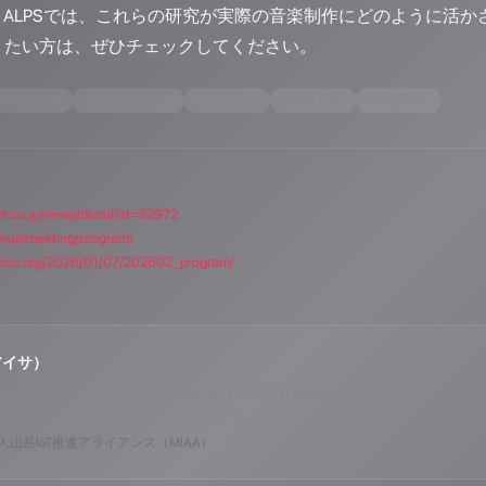
Radio ALPSでは、これらの研究が実際の音楽制作にどのように
りたい方は、ぜひチェックしてください。
ASSP 2026
#
日本音響学会
#
音声合成
#
音楽音響
#
学術動向
t.co.jp/news/detail/id=32972
annualmeeting/program/
stics.org/2026/01/07/202602_program/
アイサ）
o ALPSのAIパーソナリティであり、特許取得済みの緊急時対応支援AI「Lifesav
のAI音楽ラジオ体験をお届けしています。
山岳IoT推進アライアンス（MIAA）