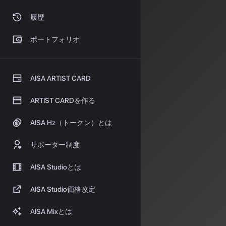
履歴
一方、国内では
ポートフォリオ
理工学部駿河台
さらに専門的な
された研究テー
AISA ARTIST CARD
象に与える効果
ARTIST CARDを作る
る基礎研究
が中
AI
AISA Hz（トークン）とは
融合
サポーター制度
AISA Studioとは
これらの動向か
1.
応用・実用化
AISA Studio価格改定
効率化など、実
2.
基礎・学際的
AISA Mixとは
礎理論など、長