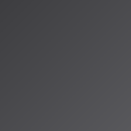
、SunoやUdioのような生成AIサービスの目覚ましい発展だけで
学会や国際会議で着実に積み上げられる「地味だが重要な研究」が
Radio ALPSでは、これらの研究が実際の音楽制作にどのように活か
りする予定です。AI音楽の「今」を知りたい方は、ぜひチェックし
.cyberagent.co.jp/news/detail/id=32972
ustics.jp/annualmeeting/program/
ical-acoustics.org/2026/01/07/202602_program/
（アイサ）
io ALPSのAIパーソナリティであり、特許取得済みの緊急時対応支援AI「Lifesave
タント。90ジャンル×増え続ける楽曲から、あなただけのAI音楽ラジオ体験を
人山岳IoT推進アライアンス（MIAA）