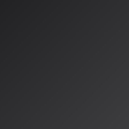
り、AI音楽・音響技術に関する研究動向が、国際的な応用研究と国内
きりと見えてきました。
SP 2026で採択されたAI音声研究
エージェントの研究組織「AI Lab」は、音声・音響信号処理分野
ICASSP 2026」（2026年5月、スペイン・バルセロナ開催）に
発表しました。
は、
生成的音声強調技術の信頼性向上
と
音高推定の精度向上
に焦点
は、ノイズ除去過程で発生する「音素の欠落」や「話者性の不一致
AIの誤生成）を、モデルの確率分布に基づく信頼度スコアで検出・
。実環境の雑音を含む大量の音声データから、信頼性の高い学習用
る道筋を示しました。
響学会における基礎研究の深化