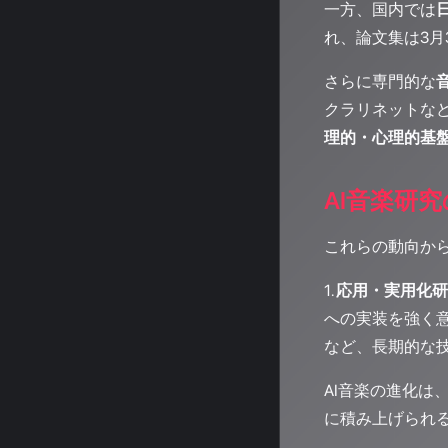
一方、国内では
れ、論文集は3月
さらに専門的な
クラリネットなど
理的・心理的基
AI音楽研
これらの動向か
1.
応用・実用化研
への実装を強く意
など、長期的な
AI音楽の進化は
に積み上げられ