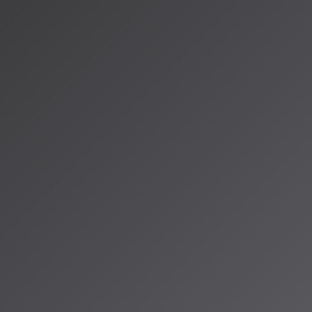
究発表会が日本大学
究会を開催。発表
Pの歌詞が楽曲印
心理的基盤に迫
基礎の
かります。
ータセット構築の
、信号処理の基