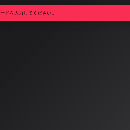
研究の最新動向：ICASSP 202
本音響学会春季発表会が示す20
のトップカンファレンス「ICASSP 2026」でAI音声研
本音響学会では音楽音響の基礎研究が活発に進められており
用」と「基礎」の両輪で深化している。
/4/28
会議と国内学会が示す二