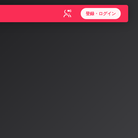
6
登録・ログイン
6採択論
26年の
究の論文が採択さ
、AI音楽技術
つの潮