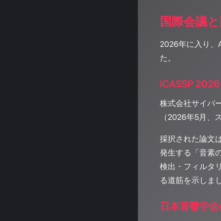
国際会議と
2026年に入り
た。
ICASSP 2
株式会社サイバー
（2026年5月
採択された論文
発生する「音素
検出・フィルタ
る道筋を示しま
日本音響学会