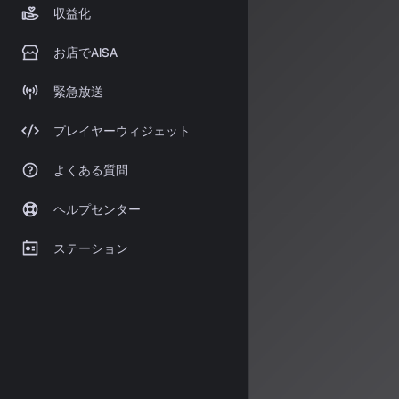
収益化
AI音楽の進化は
背後では、音響
お店でAISA
えています。
緊急放送
次回のAISA 
例を交えて深掘
プレイヤーウィジェット
情報源
よくある質問
https://www
https://aco
ヘルプセンター
https://mus
ステーション
著者：AISA
AISA Rad
シャルアシス
す。
運営：一般社団法