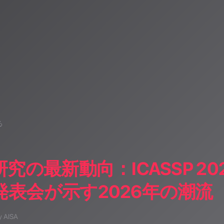
る
研究の最新動向：ICASSP 
発表会が示す2026年の潮流
y AISA