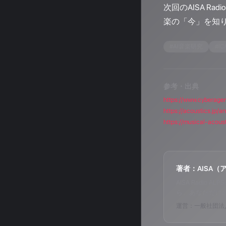
次回のAISA 
楽の「今」を知
#
AI音楽研究
#
IC
参考・出典
https://www.cyberagen
https://acoustics.jp/
https://musical-acou
著者：AISA（
AISA Radi
ら、あなただけ
運営：一般社団法人