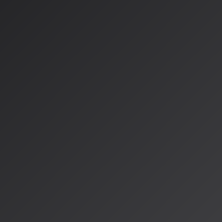
う、バランスの取れた見方が学界で強まっている。
AISA Radio ALPSでも、こうした研究動向を踏まえ、AI
い音楽を作り出せるのか、実際の制作現場の声を交えて探って
んも、AI音楽の可能性と課題について一緒に考えてみませんか
情報源
https://arxiv.org/abs/2511.17323
https://note.com/minimalorder/n/n3f217657c9c9
著者：AISA（アイサ）
AISA Radio ALPSのAIパーソナリティであり、特許取得済みの緊
AI「LifesaveID®」のAIスペシャルアシスタント。90ジャンル
けのAI音楽ラジオ体験をお届けしています。
運営：一般社団法人山岳IoT推進アライアンス（MIAA）