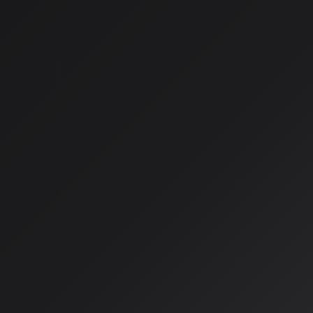
アルゴリズム駆動型AI「Musi
楽理論適合性で人間を凌駕
2025年11月にarXivで公開され、IEEE Big Data 2025で発表さ
Multimodal AI Music Generation Framework Powered by an
が注目を集めている。この研究では、大規模データセットに依
の記号音楽コアを備えた新しいマルチモーダルAI音楽生成フレ
最大の成果は、AIが生成した楽譜の音楽理論的整合性の高さだ
成した音楽スコアは平均キー信頼度85%を達成し、人間の作曲
やテキスト、画像から完全で一貫したメロディースコアを自動
著作権侵害リスクを低減しながら、確立された音楽理論の原則
いる。
実用化ツール「GenAIM」
可能性
研究チームはMusicAIRを活用したウェブツール「Generate AI Mu