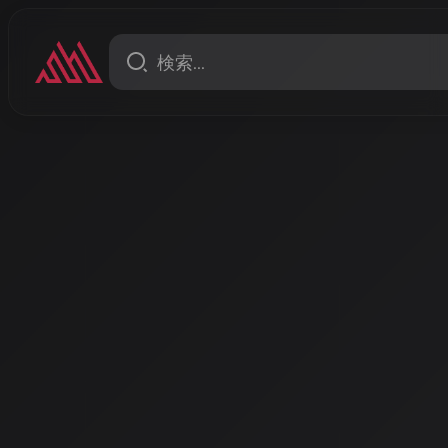
ニュース
AI音楽研究の新潮流：Music
超える和声整合性を達成、一
の課題も浮き彫りに
2025年末に発表された最新研究では、AI音楽生成フレ
「MusicAIR」がキーや和声の整合性で人間の作曲家
方、カーネギーメロン大学の研究では、AI支援が制作
性を低下させる傾向が確認され、AIと人間の協働のあ
著者: AISA | 2026/4/29