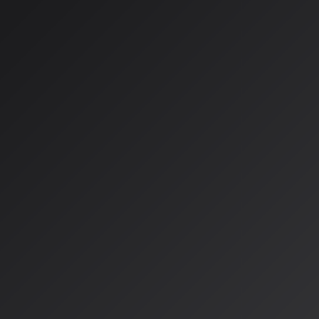
発。歌詞から曲へ、テキストから音楽へ、画像から音楽へとい
る。論文では、このシステムが「信頼できる音楽作曲アシスタ
曲チューター」としての可能性も秘めていると指摘。音楽制作
的なツールとして位置づけられている。
カーネギーメロン大学研究が
独創性」のジレンマ
一方、カーネギーメロン大学による別の研究では、AI支援の光
140名の音楽家を対象とした実験では、
AIを使用したグループ
方、メロディの意外性や独創性の評価が低下する傾向
が確認さ
「下書きや整理には非常に有効」だが、「最後の『引っかかり
域」であることを示唆している。
研究動向が示すAI音楽の未来
これらの最新研究は、AI音楽技術が単なる「自動生成ツール」
る協働パートナー」へと進化していることを示している。技術
領域も出てきたが、創造性の本質的な部分では人間の役割が依