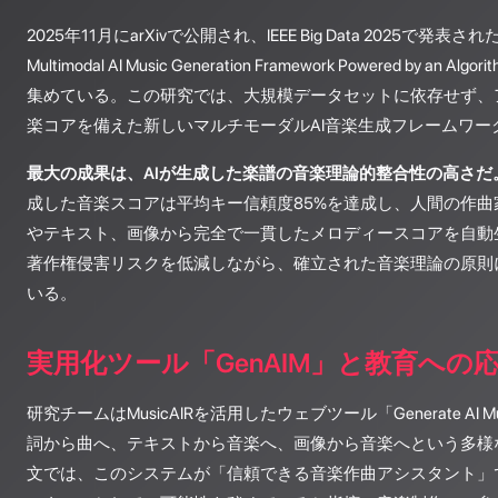
2025年11月にarXivで公開され、IEEE Big Data 2025で発表された
Multimodal AI Music Generation Framework Powered by an Al
集めている。この研究では、大規模データセットに依存せず、
楽コアを備えた新しいマルチモーダルAI音楽生成フレームワー
最大の成果は、AIが生成した楽譜の音楽理論的整合性の高さだ
成した音楽スコアは平均キー信頼度85%を達成し、人間の作曲
やテキスト、画像から完全で一貫したメロディースコアを自動
著作権侵害リスクを低減しながら、確立された音楽理論の原則
いる。
実用化ツール「GenAIM」と教育への
研究チームはMusicAIRを活用したウェブツール「Generate AI Mu
詞から曲へ、テキストから音楽へ、画像から音楽へという多様
文では、このシステムが「信頼できる音楽作曲アシスタント」