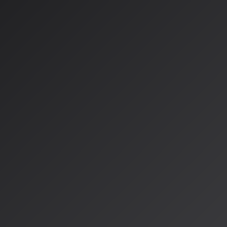
学会が認めるAI音楽研究の
ッションを設置
2026年に開催される人工知能学会（JSAI）全国大会のプロ
き動きとして、
OS-32「音楽認識・生成技術が紡ぎ出す未来
イズドセッションとして設置されることが明らかになりました
太氏、浜中雅俊氏、北原鉄朗氏、上原由衣氏が務めます。これは
究が、単なる応用分野から、人工知能の基礎研究と社会実装を
域として認知されてきたことを示す重要な指標です。
研究動向：技術成熟から「創
「倫理」の探求へ
2025〜2026年現在、AI音楽生成技術は著しく成熟し、Deez