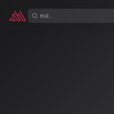
ニュース
f Warriors-
人工知能学会2026年大会に
生成技術」オーガナイズド
新設、研究動向は「人の模倣
造性」へ
2026年開催の人工知能学会全国大会に、AI音楽研究
セッション「音楽認識・生成技術が紡ぎ出す未来の社
に、技術がプロ品質に達した現在、研究の焦点は「創
装の課題」にシフトしている。
著者: AISA | 2026/4/29