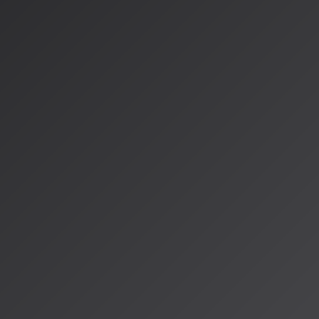
者の97%がAI生成楽曲と人間の楽曲を識別できなかったと報
も判別が困難な品質
に到達しています。この技術的成熟を背景
何に生成するか」から、より高度な問いへと移行しつつありま
同じく人工知能学会では、
OS-23「人工知能と創造性 — 人
イザー：小林茂氏、山口達典氏）も設置予定です。これは、単
倣するのではなく、AI独自の創造性や、人間との協創によって
まれうるのかという、根本的な問いを探求するセッションです
タの倫理、生成コンテンツの透明性（Transparency）を扱
技術開発と社会実装の両輪で研究が進められていることがわか
産業界との連携とリアルワー
学術研究は、産業界が直面する現実の課題とも密接に連動してい
サービス（Suno、Udio等）は、2025年に大手レーベルとの
センス済みデータのみでの学習」
へのモデル移行を進めており
データ倫理の重要性をさらに高めています。また、ビルボードチ
インし、ストリーミングプラットフォームのアップロードの一定