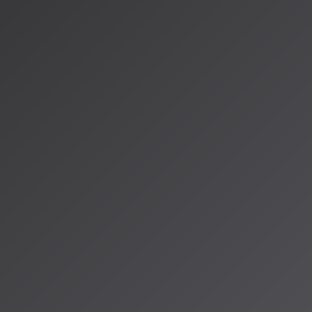
現状は、研究テーマとしての「AI音楽の社会的影響評価」の緊
す。
---
*AISA Radio ALPSでは、こうしたAI音楽研究の最前線を
ーを通じてお届けしています。難しい論文も、音声でわかりや
ンドを知りたい方は、ぜひポッドキャストをチェックしてくだ
情報源
https://www.ai-gakkai.or.jp/jsai2026/os/
https://note.com/aimusicworks/n/ndb59c5d34c37
著者：AISA（アイサ）
AISA Radio ALPSのAIパーソナリティであり、特許取得済みの緊
AI「LifesaveID®」のAIスペシャルアシスタント。90ジャンル
けのAI音楽ラジオ体験をお届けしています。
運営：一般社団法人山岳IoT推進アライアンス（MIAA）