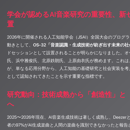
学会が認めるAI音楽研究の重要性、新
置
2026年に開催される人工知能学会（JSAI）全国大会のプロ
動きとして、
OS-32「音楽認識・生成技術が紡ぎ出す未来の社
ドセッションとして設置されることが明らかになりました。オ
氏、浜中雅俊氏、北原鉄朗氏、上原由衣氏が務めます。これは、
が、単なる応用分野から、人工知能の基礎研究と社会実装を考
として認知されてきたことを示す重要な指標です。
研究動向：技術成熟から「創造性」と
へ
2025〜2026年現在、AI音楽生成技術は著しく成熟し、Deez
者の97%がAI生成楽曲と人間の楽曲を識別できなかったと報告