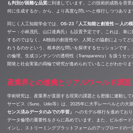
も判別が困難な品質
に到達しています。この技術的成熟を背景
何に生成するか」から、より高度な問いへと移行しつつありま
同じく人工知能学会では、
OS-23「人工知能と創造性 — 人
ザー：小林茂氏、山口達典氏）も設置予定です。これは、単に
するのではなく、AI独自の創造性や、人間との協創によってど
れうるのかという、根本的な問いを探求するセッションです。
の倫理、生成コンテンツの透明性（Transparency）を扱う
開発と社会実装の両輪で研究が進められていることがわかりま
産業界との連携とリアルワールド課題
学術研究は、産業界が直面する現実の課題とも密接に連動してい
サービス（Suno、Udio等）は、2025年に大手レーベルとの
センス済みデータのみでの学習」
へのモデル移行を進めており
データ倫理の重要性をさらに高めています。また、ビルボードチ
インし、ストリーミングプラットフォームのアップロードの一定