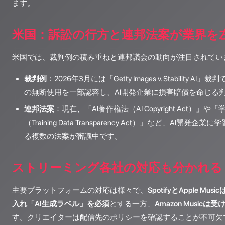
ます。
米国：訴訟の行方と連邦法案が業界を
米国では、裁判例の積み重ねと連邦議会の動向が注目されてい
裁判例
：2026年3月には「Getty Images v. Stability
の無断使用を一部認容し、AI開発企業に損害賠償を命じる
連邦法案
：現在、「AI著作権法（AI Copyright Act）」
（Training Data Transparency Act）」など、AI開
る複数の法案が審議中です。
ストリーミング各社の対応も分かれる
主要プラットフォームの対応は様々で、
SpotifyとApple M
入れ「AI生成ラベル」を必須
とする一方、
Amazon Music
す。クリエイターは配信先のポリシーを確認することが不可欠