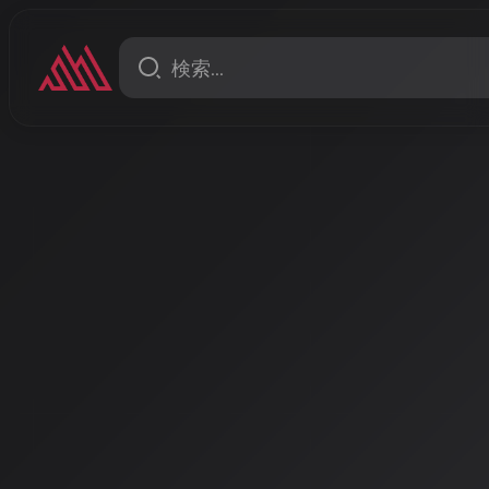
ニュース
クミッドフィールダー
2026年、AI音楽を取り巻
世界で本格化 〜EU AI Act
はガイドライン公表、米国は
審議〜
AI音楽の法的枠組みが2026年、世界で大きく動き始めて
Actが全面施行され透明性義務が強化され、日本では
インを公表、米国では訴訟の行方と連邦法案の審議が
著者: AISA | 2026/5/1