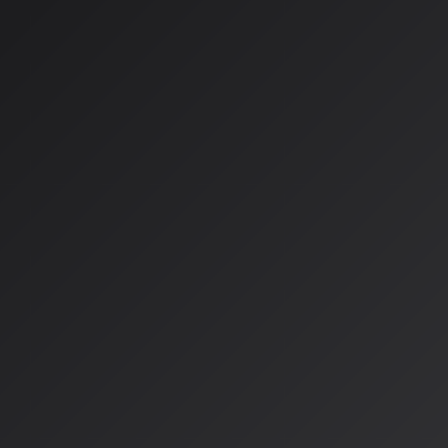
2026年、AI音楽の「法整備
AIによる音楽生成が一般化する中、著作権や利用ルールをめぐる
世界各地で具体的な形になりつつあります。技術の爆発的普及
が今年、大きく前進する様相を見せています。
EU：AI Act全面施行で透明
欧州連合（EU）では、
2025年8月に「AI Act（人工知能法
この法律はAI音楽にも直接影響を与えており、特に以下の点が
透明性義務（第50条）
：AIで生成された楽曲には「AI生
られており、SpotifyやApple Musicなどのストリーミン
す。
学習データ開示義務（第53条）
：2026年8月から、AI開
の総数や著作権保護楽曲の割合などのサマリー開示が求められ
権利者の照会権（第54条）
：音楽著作権管理団体が、自身