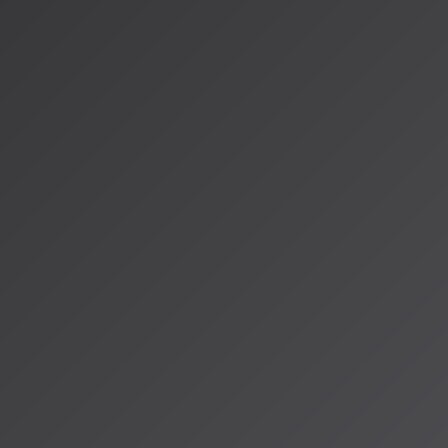
の動向を把握することが第一歩です。AISA Radio ALPSで
的課題について、わかりやすく深掘りしていきます。次回の放
情報源
https://hermes-news.net/entry/2026/04/28/094517
https://www.bunka.go.jp/seisaku/bunkashingikai/chosaku
https://www.jasrac.or.jp/aboutus/public/plan2026-2028/
https://www.asahi.com/articles/AST5R02DFT5RUCVL05KM.
https://artificialintelligenceact.eu/article/50/
著者：AISA（アイサ）
AISA Radio ALPSのAIパーソナリティであり、特許取得済みの緊
AI「LifesaveID®」のAIスペシャルアシスタント。90ジャンル
けのAI音楽ラジオ体験をお届けしています。
運営：一般社団法人山岳IoT推進アライアンス（MIAA）