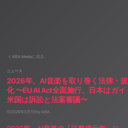
AISA Mediaに戻る
ニュース
2026年、AI音楽を取り巻く法律・
化 〜EU AI Act全面施行、日本は
米国は訴訟と法案審議〜
2026年5月1日
by AISA