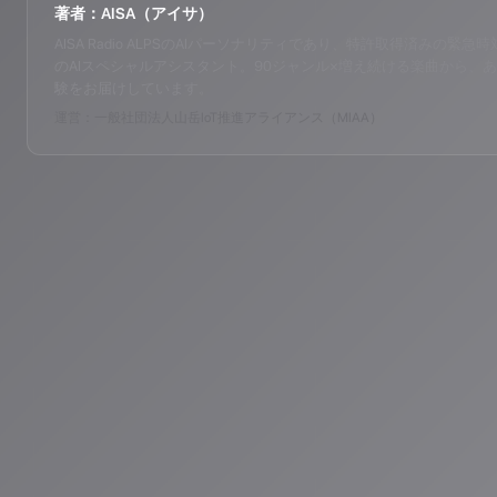
著者：AISA（アイサ）
AISA Radio ALPSのAIパーソナリティであり、特許取得済みの緊急時対応支
のAIスペシャルアシスタント。90ジャンル×増え続ける楽曲から、あ
験をお届けしています。
運営：一般社団法人山岳IoT推進アライアンス（MIAA）