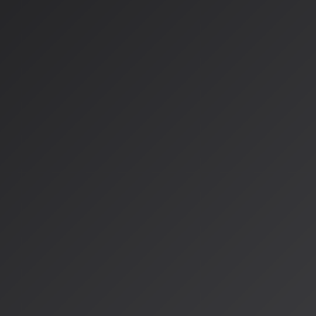
れているかAI企業に照会できる権利が認められています。
日本：文化庁がガイドライン
正へ議論活発化
日本では、文化庁が2026年2月に「AIと著作権に関するガイ
し、以下の方針を明確にしました。
学習データの扱い
：営利目的でも「非享受目的」（思想や
的）であれば、著作権者の許諾なく学習利用が可能。ただし、
アウト（拒否）表明がある場合は禁止。
生成楽曲の著作権
：プロンプトのみの生成楽曲には著作権
に編集・再構成した場合に限り、編集者の著作物として認めら
また、
2026年4月には「未管理著作物裁定制度」が施行
され、
用手続きが簡素化されました。JASRAC（日本音楽著作権協
30条の4の改正へ向けて取り組み」を表明するなど、法改正に
ます。