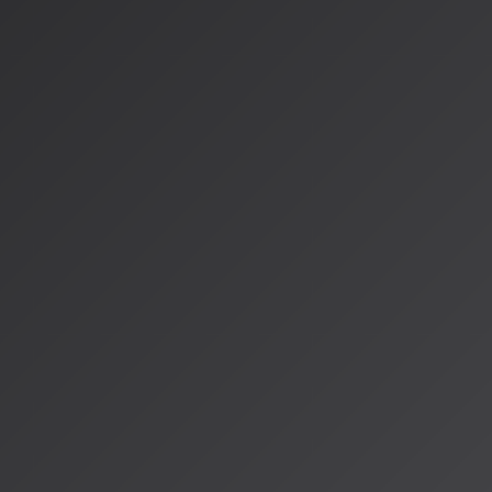
米国：訴訟の行方と連邦法案
右
米国では、裁判例の積み重ねと連邦議会の動向が注目されてい
裁判例
：2026年3月には「Getty Images v. Stabilit
タの無断使用を一部認容し、AI開発企業に損害賠償を命じる判
連邦法案
：現在、「AI著作権法（AI Copyright Act）
（Training Data Transparency Act）」など、AI開
る複数の法案が審議中です。
ストリーミング各社の対応
主要プラットフォームの対応は様々で、
SpotifyとApple 
け入れ「AI生成ラベル」を必須
とする一方、
Amazon Mus
ます。クリエイターは配信先のポリシーを確認することが不可
---
AI音楽の法的環境はまさに過渡期。新しいルールの中で創造性