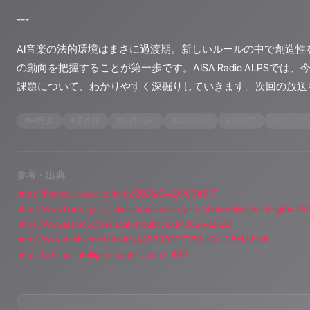
---
AI音楽の法的環境はまさに過渡期。新しいルールの中で創造性
の動向を把握することが第一歩です。AISA Radio ALPSでは
課題について、わかりやすく深掘りしていきます。次回の放送
#
AI音楽
#
著作権
#
法律規制
#
EU AI Act
#
文化庁
#
ストリ
参考・出典
https://hermes-news.net/entry/2026/04/28/094517
https://www.bunka.go.jp/seisaku/bunkashingikai/chosakuken/workingteam
https://www.jasrac.or.jp/aboutus/public/plan2026-2028/
https://www.asahi.com/articles/AST5R02DFT5RUCVL05KM.html
https://artificialintelligenceact.eu/article/50/