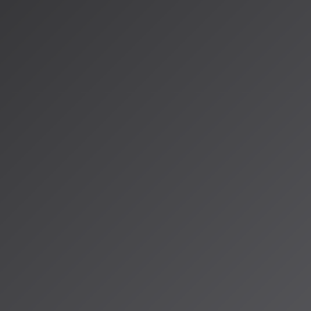
国・EU・中国・
成AIの法的環境
包括的政策で、特
ーの権利を尊重
された「デフォル
転換し、クリエ
・児童性的虐待コ
た。
連訴訟を積極的に
事前規制ではな
維持している。