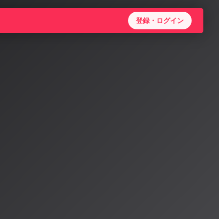
登録・ログイン
音楽規制
きを見せ、AI音
」から「クリエ
が浮上。
波