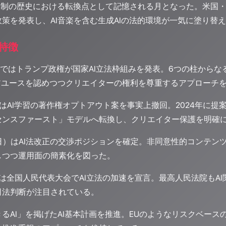
AI規制の歴史における転換点として記憶される月となった。米国
策を発表し、AI音楽を含む生成AIの法的環境が一気に塗り替
特徴
）ではトランプ政権が国家AI立法枠組みを発表。6つの柱から
ェアユースを認めつつクリエイターの権利を尊重するアプローチ
）はAI学習の著作権オプトアウト案を事実上撤回。2024年に
センスファースト」モデルへ転換し、クリエイター保護を明確
20日）はAI法改正の交渉ポジションを確定。非同意性的コンテ
しつつ運用面の簡素化を図った。
）は全国人民代表大会でAI立法の加速を宣言。最高人民法院も
司法判断が注目されている。
るAI」を掲げたAI基本計画を推進。EUのようなリスクベー