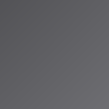
ためのヒントを
japan-march-
ID®」のAIスペ
お届けしていま