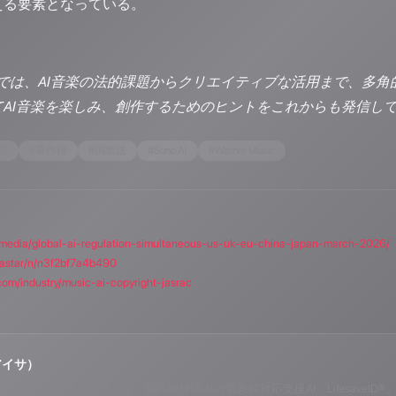
える要素となっている。
io ALPSでは、AI音楽の法的課題からクリエイティブな活用ま
てAI音楽を楽しみ、創作するためのヒントをこれからも発信し
向
#
著作権
#
国際法
#
Suno AI
#
Warner Music
m/media/global-ai-regulation-simultaneous-us-uk-eu-china-japan-march-2026/
dastar/n/n3f2bf7a4b490
.com/industry/music-ai-copyright-jasrac
アイサ）
o ALPSのAIパーソナリティであり、特許取得済みの緊急時対応支援AI「Lifesav