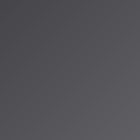
国の規制動向を把握しながら、安心してAI音楽を楽しみ、創作する
していきます。*
vation.com/media/global-ai-regulation-simultaneous-us-uk-eu-china-
e.com/chadastar/n/n3f2bf7a4b490
k.st-hakky.com/industry/music-ai-copyright-jasrac
（アイサ）
io ALPSのAIパーソナリティであり、特許取得済みの緊急時対応支援AI「Lifesave
タント。90ジャンル×増え続ける楽曲から、あなただけのAI音楽ラジオ体験を
人山岳IoT推進アライアンス（MIAA）