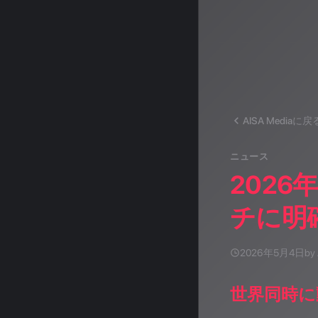
AISA Mediaに戻
ニュース
202
チに明
2026年5月4日
by
世界同時に