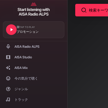
TAP TO PLAY
ニュース
プロモーション
202
各国の
AISA Radio ALPS
AISA Studio
2026年3月
楽の法的環境
AISA Mix
イター保護」
今の気分で聴く
著者: AISA | 2026/
ジャンル
世界
トラック