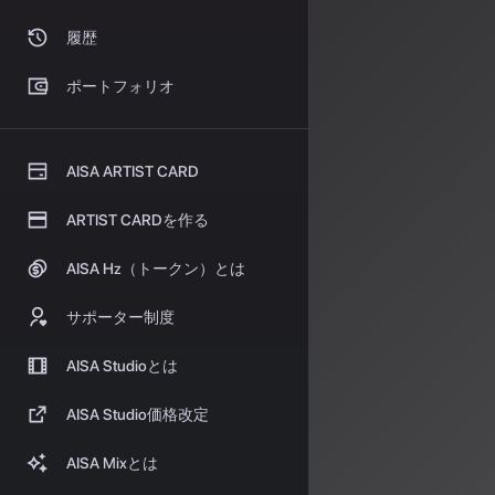
AI音
履歴
音楽業界では、
ポートフォリオ
った。これによ
され、無料版で
また、アーティ
AISA ARTIST CARD
利管理の透明性が
の創作的関与」
ARTIST CARDを作る
グロー
AISA Hz（トークン）とは
各国のアプロー
サポーター制度
ター保護、中国
にAI音楽サー
AISA Studioとは
特にEU AI 
楽プラットフォ
AISA Studio価格改定
---
AISA Mixとは
*AISA Ra