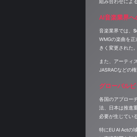
組み合わせによ
AI音楽業界
音楽業界では、
S
WMGの楽曲を
きく変更された
また、アーティ
JASRACなど
グローバルビ
各国のアプロー
法、日本は推進
必要が生じてい
特にEU AI 