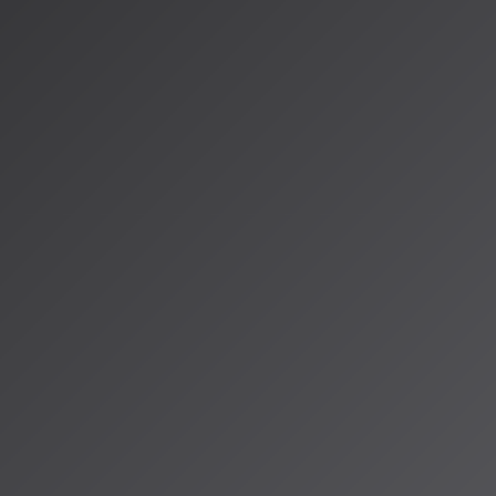
楽業界への具体的影響
Suno AIとWarner Music Group（WMG）の歴史的和解
が2026
り、SunoのAIモデルはWMGの楽曲を正式ライセンスで学習した
は生成曲のダウンロードが禁止されるなど、利用ルールが大きく変
ストの声やスタイルをAIモデルに使用する際の「オプトイン方式」
向上。日本のJASRACなどの権利管理団体も、AI生成音楽の著作
が必要との見解を示している。
バルビジネスへの示唆
チの差異は鮮明で、米国はイノベーション促進、EUは包括的規制
はスピード重視の立法、日本は推進重視という特徴がある。このた
ビスを展開する企業は、各国の規制を個別に把握し対応する必要が生
Actの域外適用や英国のライセンスファーストモデル、米国の州法統一動
ームのビジネスモデルに直接影響を与える要素となっている。
dio ALPSでは、AI音楽の法的課題からクリエイティブな活用まで、多