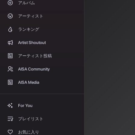
2026年3月は
アルバム
日本の主要5極
アーティスト
が一気に塗り替
各国の
ランキング
米国
（3月20
Artist Shoutout
に「連邦法によ
アーティスト投稿
するアプローチ
英国
（3月18
AISA Community
トで学習許可、
イター保護を明
AISA Media
EU
（3月18〜
ンテンツの生成
中国
（3月12
For You
扱う方針を示し
プレイリスト
日本
は「信頼で
く、既存法とソ
お気に入り