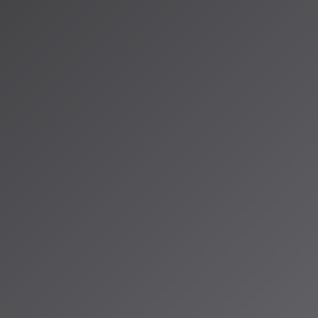
年の重要な節目とな
モデルに全面刷新
更された。
が導入され、権
権成立には「人間
、英国はクリエイ
め、グローバル
じている。
向などは、AI音
角的に情報をお届け