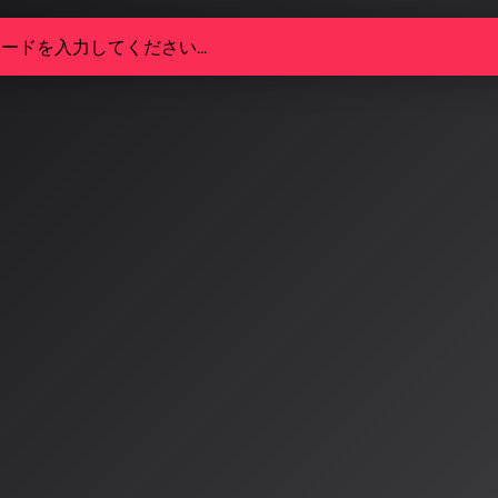
6年3月：世界同時に動き出すAI
アプローチに明確な差異
、米国・英国・EU・中国・日本が相次いでAI規制の新たな動
が大きく変化。各国のアプローチは「イノベーション推進
まで多様化し、グローバルなAI音楽ビジネスに新たな課題
5/5
同時に動き出すAI規制の