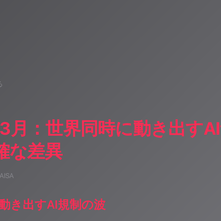
る
6年3月：世界同時に動き出すA
確な差異
 AISA
動き出すAI規制の波