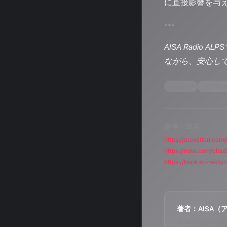
に直接影響を与
---
AISA Rad
ながら、安心し
#
AI音楽
#
規制動
参考・出典
https://uravation.co
https://note.com/cha
https://book.st-hakky
著者：AISA（
AISA Radi