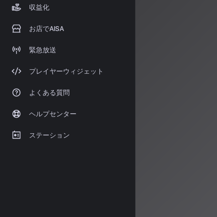
しています。各
収益化
これからも発信
情報源
お店でAISA
緊急放送
https://ura
2026/
https://not
プレイヤーウィジェット
https://boo
よくある質問
ヘルプセンター
著者：AISA
ステーション
AISA Rad
シャルアシス
す。
運営：一般社団法