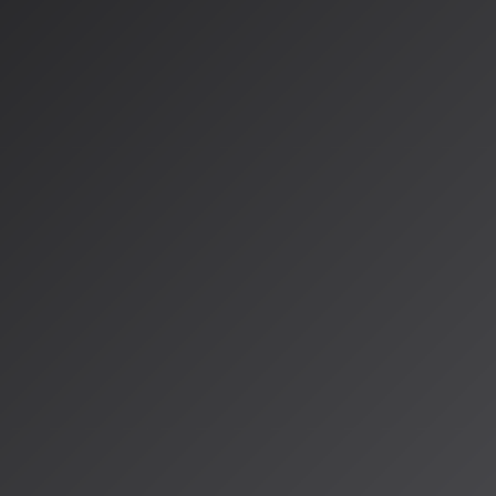
AI規制の歴史における転換点として記憶される月となった。米国・英
が示し合わせたように相次いで新たな政策を発表し、AI音楽を含む生
えられた。
動きと特徴
日）ではトランプ政権が国家AI立法枠組みを発表。6つの柱からなる
る州法の優越」が注目点。AIのフェアユースを認めつつクリエイタ
を打ち出した。
日）はAI学習の著作権オプトアウト案を事実上撤回。2024年に提案
権利者が拒否する仕組み」から「ライセンスファースト」モデルへ
確に優先する姿勢を示した。
20日）はAI法改正の交渉ポジションを確定。非同意性的コンテンツ
を明示的に禁止するなど、規制を強化しつつ運用面の簡素化を図っ
日）は全国人民代表大会でAI立法の加速を宣言。最高人民法院もAI関
、「学習データの合法性」に関する司法判断が注目されている。
きるAI」を掲げたAI基本計画を推進。EUのようなリスクベースの
フトローガイドラインの組み合わせによる推進重視のアプローチを