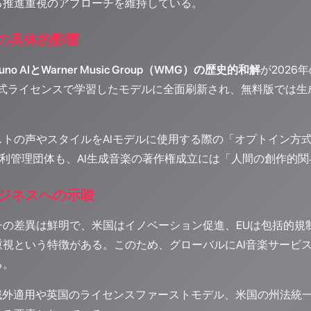
る推進重視のアプローチを維持している。
への具体的影響
uno AIとWarner Music Group（WMG）の歴史的和解
が2026
正式ライセンスで学習したモデルに全面刷新され、無料版では生
。
ストの声やスタイルをAIモデルに使用する際の「オプトイン方
の権利管理団体も、AI生成音楽の著作権成立には「人間の創作的
ジネスへの示唆
チの差異は鮮明で、米国はイノベーション促進、EUは包括的規
重視という特徴がある。このため、グローバルにAI音楽サービ
る。
Actの域外適用や英国のライセンスファーストモデル、米国の州法