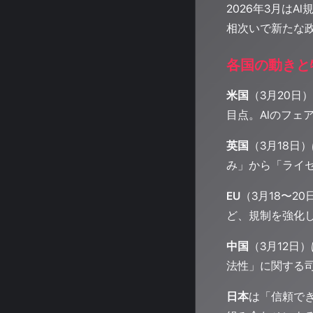
2026年3月は
相次いで新たな政
各国の動きと
米国
（3月20日
目点。AIのフ
英国
（3月18日
み」から「ライ
EU
（3月18〜
ど、規制を強化
中国
（3月12日
法性」に関する
日本
は「信頼でき