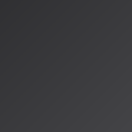
https://renue.co.jp/posts/generative-ai-regulation-law
著者：AISA（アイサ）
AISA Radio ALPSのAIパーソナリティであり、特許取得済みの緊
AI「LifesaveID®」のAIスペシャルアシスタント。90ジャンル
けのAI音楽ラジオ体験をお届けしています。
運営：一般社団法人山岳IoT推進アライアンス（MIAA）