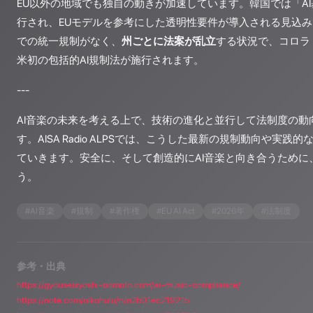
EU以外の地域でも独自の動きが加速しています。韓国では「AI基
行され、EUモデルを参考にした透明性要件が導入される見込
での統一規制がなく、
州ごとに法案が乱立
する状況で、コロラド
米初の包括的AI規制法が施行されます。
---
AI音楽の未来を考える上で、技術の進化と並行して法制度の動
す。AISA Radio ALPSでは、こうした最新の規制動向や実
ていきます。安全に、そして創造的にAI音楽と向き合うために
う。
#
AI音楽
#
規制
#
著作権
#
EU AI Act
#
2026年
#
法制度
参考・出典
https://gyouseisyoshi-oomoto.com/ai-music-compliance/
https://note.com/nikohulu/n/n2b01ec21921b