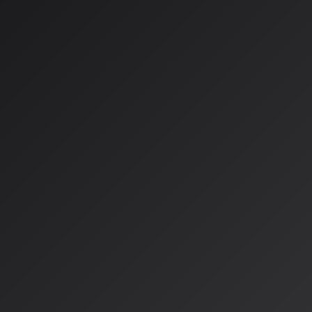
す。AIが学習のために大量の楽曲データを利用することの法的
える重要な論点となっています。
文化庁の見解では、AIが完全に自動生成した曲には原則として
人間の「創作的関与」が権利発生の要件
とされています。プロ
や、生成後の編集・調整がその証左となります。
プラットフォームの動向と
の実践
規制動向と並行して、各プラットフォームの対応も分かれてい
ォーム「Bandcamp」は2026年1月、AIによって完全また
稿を禁止すると発表。一方、SunoなどのAI音楽生成サービス
ンで
著作権の帰属や商用利用の可否が異なる
など、利用規約の
現場のクリエイターの間では、以下のような実践的な対策が広
プロンプトの保存
：創作プロセスを証明する材料として
抽象的な指示
：特定アーティスト名や「○○っぽい」とい