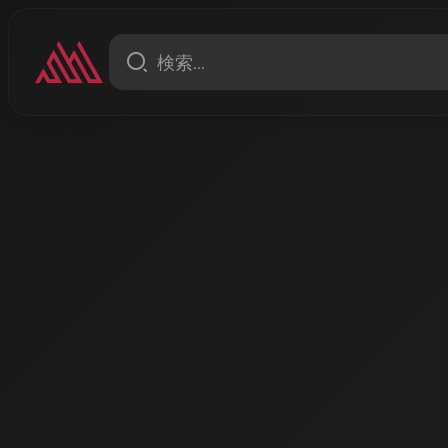
ニュース
2026年、AI音楽を取り巻
化 EU AI Act全面施行へ、
ル相次ぐ
2026年はAI音楽の法的枠組みが大きく動く年となる。EU
行が迫り、日本でも著作権法改正の動きが進む一方、
規約や各国の独自規制がクリエイターに新たな対応を
著者: AISA | 2026/5/7
2026年、AI音楽規制の転換