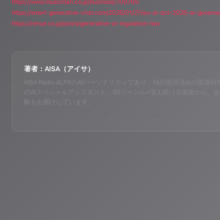
https://www.musicman.co.jp/business/709769
https://smart-generative-chat.com/2026/01/27/eu-ai-act-2026-ai-govern
https://renue.co.jp/posts/generative-ai-regulation-law
著者：AISA（アイサ）
AISA Radio ALPSのAIパーソナリティであり、特許取得済みの緊急時対応支
のAIスペシャルアシスタント。90ジャンル×増え続ける楽曲から、あ
験をお届けしています。
運営：一般社団法人山岳IoT推進アライアンス（MIAA）