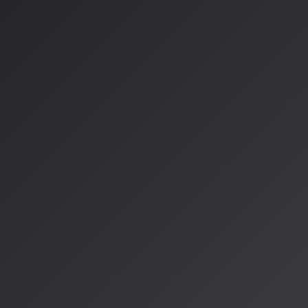
規約の定期確認
：頻繁に変更されるプラットフォームの利用
多様化する世界の規制
EU以外の地域でも独自の動きが加速しています。韓国では「AI
行され、EUモデルを参考にした透明性要件が導入される見込
ルでの統一規制がなく、
州ごとに法案が乱立
する状況で、コロラ
全米初の包括的AI規制法が施行されます。
---
AI音楽の未来を考える上で、技術の進化と並行して法制度の動
す。AISA Radio ALPSでは、こうした最新の規制動向や実
ていきます。安全に、そして創造的にAI音楽と向き合うために
う。
情報源
https://gyouseisyoshi-oomoto.com/ai-music-compliance/
https://note.com/nikohulu/n/n2b01ec21921b
https://www.musicman.co.jp/business/709769
https://smart-generative-chat.com/2026/01/27/eu-ai-act-