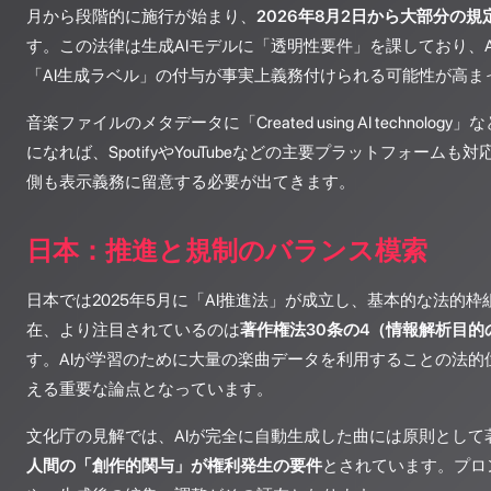
月から段階的に施行が始まり、
2026年8月2日から大部分の
す。この法律は生成AIモデルに「透明性要件」を課しており、
「AI生成ラベル」の付与が事実上義務付けられる可能性が高ま
音楽ファイルのメタデータに「Created using AI technol
になれば、SpotifyやYouTubeなどの主要プラットフォーム
側も表示義務に留意する必要が出てきます。
日本：推進と規制のバランス模索
日本では2025年5月に「AI推進法」が成立し、基本的な法的
在、より注目されているのは
著作権法30条の4（情報解析目的
す。AIが学習のために大量の楽曲データを利用することの法的
える重要な論点となっています。
文化庁の見解では、AIが完全に自動生成した曲には原則として
人間の「創作的関与」が権利発生の要件
とされています。プロ