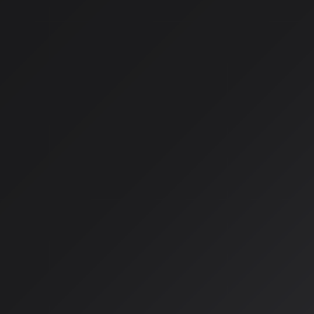
AI生成音楽の法的・規制的な環境が、2026年を境に大きく変
界各国で法整備が進み、クリエイターは新たなルールへの対応
した。
EU AI Act：透明性義務の本
欧州連合（EU）が2024年に成立させた世界初の包括的AI規制法「EU
年8月から段階的に施行が始まり、
2026年8月2日から大部分
定です。この法律は生成AIモデルに「透明性要件」を課してお
は「AI生成ラベル」の付与が事実上義務付けられる可能性が高
音楽ファイルのメタデータに「Created using AI technol
ようになれば、SpotifyやYouTubeなどの主要プラットフ
イター側も表示義務に留意する必要が出てきます。
日本：推進と規制のバランス
日本では2025年5月に「AI推進法」が成立し、基本的な法的
在、より注目されているのは
著作権法30条の4（情報解析目的