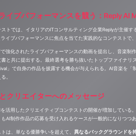
イブパフォーマンスを競う：Reply AI Musi
ストでは、イタリアのITコンサルティング企業Replyが主催す
したライブパフォーマンスに焦点を当てた実践的なコンテストで
術で強化されたライブパフォーマンスの動画を提出し、音楽制作
文書と共に提出する。最終選考を勝ち抜いたトップファイナリ
turFestival」で自身の作品を披露する機会が与えられる。A
える。
とクリエイターへのメッセージ
を活用したクリエイティブコンテストの開催が増加している。Crypt
トもAI制作作品の応募を受け入れるケースが一般的になりつつ
ストは、単なる優勝争いを超えて、
異なるバックグラウンドを