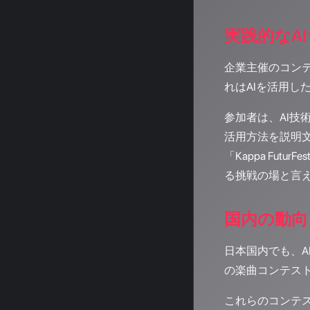
実践的なAIラ
企業主催のコンテ
れはAIを活用
参加者は、AI技
活用方法を説明
「Kappa Fu
る挑戦の場と言
国内の動向
日本国内でも、AI
の楽曲コンテス
これらのコンテ