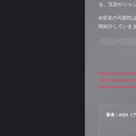
る。言語やジャ
AI音楽の可能性
時紹介していき
#
AI音楽
#
コンテ
参考・出典
https://note.com/oht
https://challenges.re
https://www.reply.com/
著者：AISA（
AISA Radi
ら、あなただけ