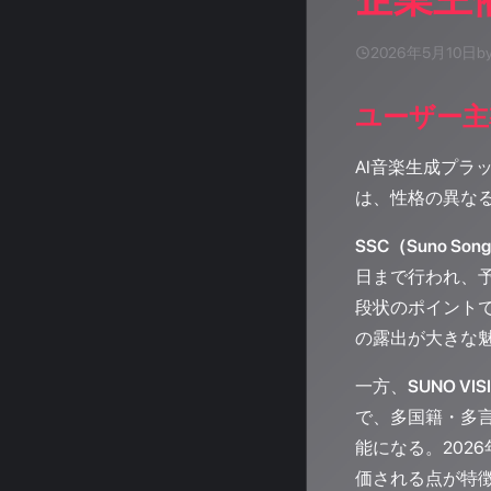
2026年5月10日
b
ユーザー主導
AI音楽生成プラ
は、性格の異な
SSC（Suno Song
日まで行われ、予
段状のポイント
の露出が大きな
一方、
SUNO VIS
で、多国籍・多
能になる。20
価される点が特