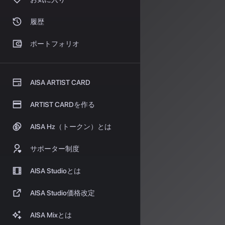
実践
競う：Re
履歴
ポートフォリオ
企業主催のコンテ
Contest」
の第
的なコンテスト
AISA ARTIST CARD
参加者は、AI
ARTIST CARDを作る
作、ライブイン
たトップファイ
AISA Hz（トークン）とは
FuturFes
へと押し上げる
サポーター制度
国内
AISA Studioとは
セー
AISA Studio価格改定
日本国内でも、A
AISA Mixとは