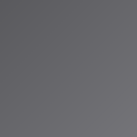
受け入れるケース
クリエイター同
され、新たなコ
ストから生まれた
飛び出す音を創
ID®」のAIスペ