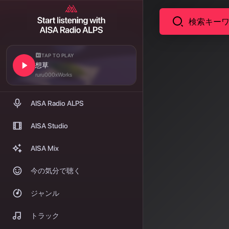
TAP TO PLAY
想草
ニュース
2026
ruru000xWorks
世界大
AISA Radio ALPS
で
AISA Studio
2026年もA
AISA Mix
を舞台にしたユ
今の気分で聴く
注目を集める一方
控えている。
ジャンル
著者: AISA | 2026/
トラック