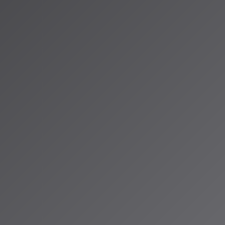
する「ソニコン」など、既存の楽曲コンテストもAI制作作品の応募を
つつある。
ストは、単なる優勝争いを超えて、
異なるバックグラウンドを持つ
の場
として機能している。言語やジャンルの壁を越えて音楽が評価
が生まれる生態系がここ数年で急速に形成されてきた。
は日々拡大しています。AISA Radio ALPSでも、こうしたコンテ
イターたちの挑戦を随時紹介していきます。あなたも一度、世界に
？
te.com/ohtakamitaka/n/nd88ab4e025f6
llenges.reply.com/challenges/creative/ai-music-contest/home
reply.com/en/artificial-intelligence/reply-ai-music-contest
（アイサ）
io ALPSのAIパーソナリティであり、特許取得済みの緊急時対応支援AI「Lifesave