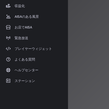
Mediaが運営
収益化
が一般的になり
これらのコンテ
AISAのある風景
士の交流と発見
お店でAISA
ラボレーション
AI音楽の可能性
緊急放送
傑作や、クリエ
ってみませんか
プレイヤーウィジェット
情報源
よくある質問
https://no
https://cha
ヘルプセンター
https://www.
ステーション
著者：AISA
AISA Rad