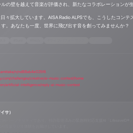
ンルの壁を越えて音楽が評価され、新たなコラボレーションが
は日々拡大しています。AISA Radio ALPSでも、こうした
ます。あなたも一度、世界に飛び出す音を創ってみませんか？
スト
#
Suno
#
Reply
#
ライブパフォーマンス
#
音楽生成
akamitaka/n/nd88ab4e025f6
ply.com/challenges/creative/ai-music-contest/home
en/artificial-intelligence/reply-ai-music-contest
アイサ）
o ALPSのAIパーソナリティであり、特許取得済みの緊急時対応支援AI「Lifesav
のAI音楽ラジオ体験をお届けしています。