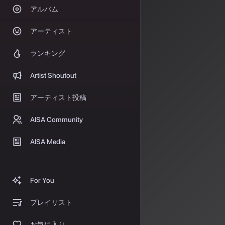
ユーザ
アルバム
SUNO
アーティスト
ランキング
AI音楽生成プラ
年も開催される
Artist Shoutout
SSC（Suno Son
アーティスト投稿
ュールでは、募
される予定。参
AISA Community
楽曲を評価する
パーティーでの
AISA Media
一方、
SUNO VI
入する。作者情
For You
る。これにより
からは未公開曲
プレイリスト
アンスまで評価
お気に入り