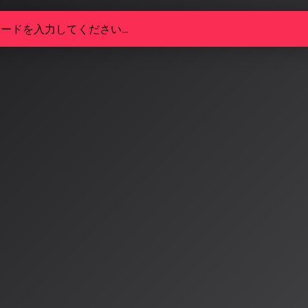
年AI音楽コンテスト最前線：Su
会から企業主催の実践型コンテ
I音楽クリエイターの祭典が世界各地で開催される。Sunoプ
ーザー主導の大規模コンテスト「SSC8」と「SUNO VISIO
、イタリアのReply社主催の実践的な「AI Music Cont
5/10