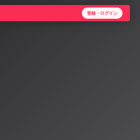
登録・ログイン
no主導の
ストま
ラットフォーム
N 2026」が
est」も締切を