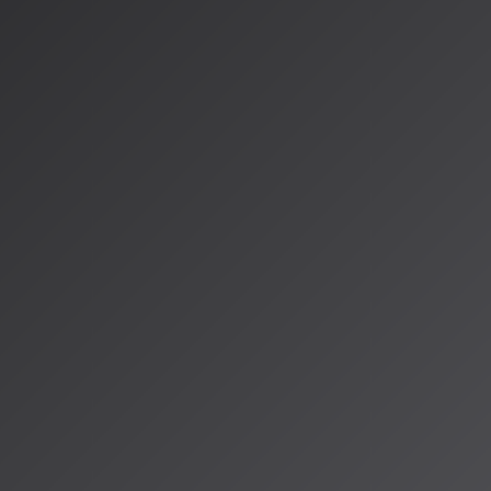
ー主導の二大祭典：SSC
 VISION 2026
ットフォーム「Suno」を舞台にした、世界最大級のユーザー主導コ
。特に注目されるのは、性格の異なる二つの大会だ。
g Contest）8
は、完全なユーザー投票制が特徴の歴史ある大会。2
集は2月16日から3月1日まで行われ、予選、準決勝を経て5月9日
加者自身が投票者となり、1位から12点、2位に10点など階段状の
。賞金はないが、世界中のリスナーに聴かれる機会や、週次で行わ
露出が大きな魅力となっている。
SION 2026
は、音楽そのものの純粋な評価を追求する「完全ブライ
報を一切伏せた状態で、多国籍・多言語の審査員とユーザーが楽曲
、フォロワー数や過去の実績に左右されない公平な審査が可能になる
の提出が必須となり、審査終了まで公開できないという制約もある
される点が特徴だ。