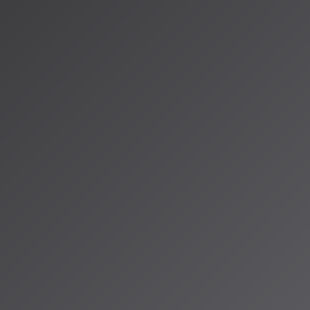
8と
ンテストが2026
026年のスケジ
に決勝結果が発表
ポイントで互いの
れるリスニング
ンド投票」を導
のみを評価す
。2026年大会
が、歌詞のニュ