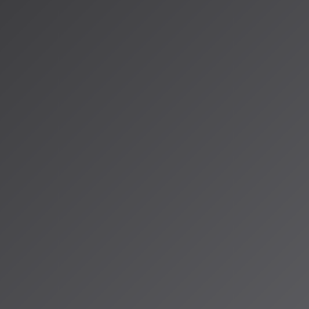
的なAIライブパフォーマ
ply AI Music Contest
ストでは、イタリアのITコンサルティング企業Replyが主催する
「
2回大会が進行中だ。これはAIを活用したライブパフォーマンスに
で、
応募締切は2026年6月1日
（CEST）となっている。
技術で強化されたライブパフォーマンスの動画を提出し、音楽制作、
タラクションなど、AIの活用方法を説明文書と共に提出する。最終
ナリストは、イタリア・トリノで開催される大規模音楽フェス「Kap
tival」で自身の作品を披露する機会が与えられる。AI音楽を「制作」か
、次元の異なる挑戦の場と言える。
の動向とクリエイターへ
ジ
Iを活用したクリエイティブコンテストの開催が増加している。Crypton