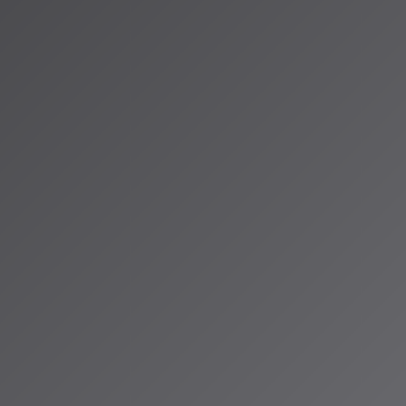
ンスを
Reply AI Music
焦点を当てた実践
ビジュアル制
選考を勝ち抜い
pa
ら「実演」の段階
のメッ
 Future