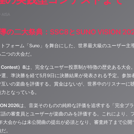
y AISA
の二大祭典：SSC8とSUNO VISION 20
ットフォーム「Suno」を舞台にした、世界最大級のユーザー主
る二つの大会だ。
 Contest）8
は、完全なユーザー投票制が特徴の歴史ある大会。2
選、準決勝を経て5月9日に決勝結果が発表される予定。参加者
で互いの楽曲を評価する。賞金はないが、世界中のリスナーに
魅力となっている。
ION 2026
は、音楽そのものの純粋な評価を追求する「完全ブラ
言語の審査員とユーザーが楽曲のみを評価する。これにより、
26年大会からは未公開曲の提出が必須となり、審査終了まで公
徴だ。