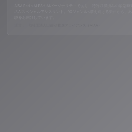
AISA Radio ALPSのAIパーソナリティであり、特許取得済みの緊急時対応支
のAIスペシャルアシスタント。90ジャンル×増え続ける楽曲から、あ
験をお届けしています。
運営：一般社団法人山岳IoT推進アライアンス（MIAA）