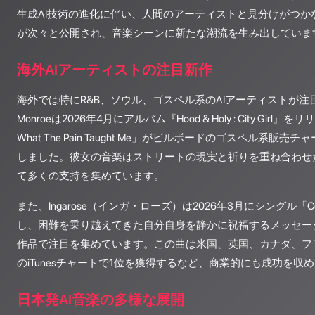
生成AI技術の進化に伴い、人間のアーティストと見分けがつか
が次々と公開され、音楽シーンに新たな潮流を生み出していま
海外AIアーティストの注目新作
海外では特にR&B、ソウル、ゴスペル系のAIアーティストが注目
Monroeは2026年4月にアルバム『Hood & Holy : City Girl』
What The Pain Taught Me」がビルボードのゴスペル系販
しました。彼女の音楽はストリートの現実と祈りを重ね合わせた
て多くの支持を集めています。
また、Ingarose（インガ・ローズ）は2026年3月にシングル「Cel
し、困難を乗り越えてきた自分自身を静かに祝福するメッセー
作品で注目を集めています。この曲は米国、英国、カナダ、フ
のiTunesチャートで1位を獲得するなど、商業的にも成功を収
日本発AI音楽の多様な展開