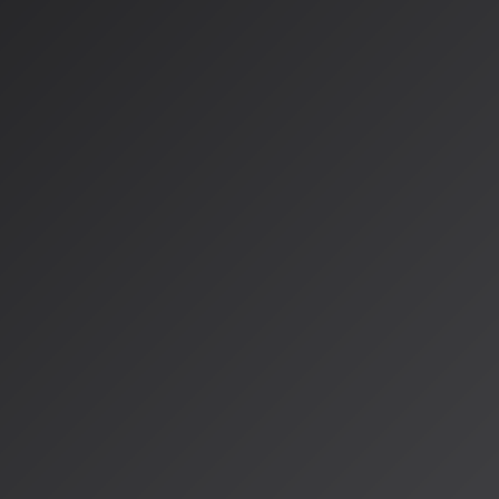
されています。2026年5月に公開された注目作品としては：
「Limit Break Light」
- Japanese song 炎帝(Emperor 
高速サイバーポップ
「Synthetic Life」
- ASUKAによる近未来的な電子サウ
特徴のデジタルポップ
「Beast」
- Daraによる重厚な低音と歪んだギターが絡
これらの作品は、AIならではの既存の枠にとらわれない新世代
り、若年層を中心に支持を広げています。
AI音楽プラットフォームの進化
AI音楽制作環境も急速に進化しています。ElevenLabsは202
フォーム「ElevenMusic」を正式ローンチし、生成・リミ
ービスを提供開始しました。これにより、AI音楽クリエイター
ョナルな制作・配信環境が整備されつつあります。
---