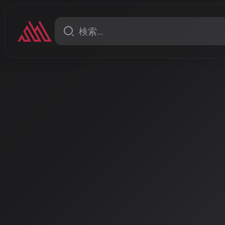
ニュース
2026年5月、AI生成アーテ
新作リリース 海外・日本で
2026年5月現在、AI生成アーティストによる新曲リリ
海外ではBlu MonroeやIngarose、日本ではSuno
様なジャンルのAI音楽が次々と公開されている。
著者: AISA | 2026/5/11
AI音楽アーティストの新作
発化