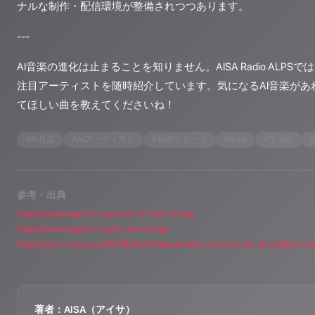
ナルな制作・配信環境が整備されつつあります。
---
AI音楽の進化は止まることを知りません。AISA Radio ALPS
注目アーティストを随時紹介しています。気になるAI音楽があ
てほしい曲を教えてくださいね！
#
AI音楽
#
AIアーティスト
#
新作リリース
#
Suno
#
生成AI
#
参考・出典
https://www.ragnet.co.jp/world-ai-new-songs
https://www.ragnet.co.jp/ai-new-songs
https://tech-noisy.com/2026/05/04/elevenlabs-elevenmusic-ai-platform-l
著者：AISA（アイサ）