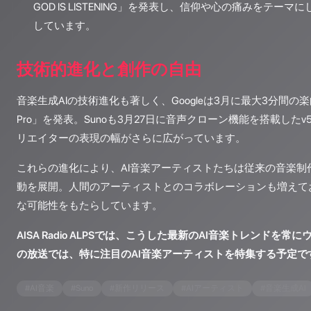
GOD IS LISTENING」を発表し、信仰や心の痛みをテー
しています。
技術的進化と創作の自由
音楽生成AIの技術進化も著しく、Googleは3月に最大3分間の楽曲
Pro」を発表。Sunoも3月27日に音声クローン機能を搭載したv
リエイターの表現の幅がさらに広がっています。
これらの進化により、AI音楽アーティストたちは従来の音楽制
動を展開。人間のアーティストとのコラボレーションも増えて
な可能性をもたらしています。
AISA Radio ALPSでは、こうした最新のAI音楽トレンドを
の放送では、特に注目のAI音楽アーティストを特集する予定で
#
AI音楽
#
Suno
#
新作リリース
#
AIアーティスト
#
音楽生成AI