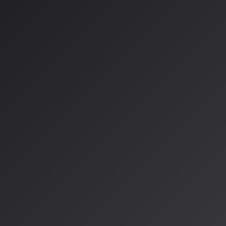
2026年5月、音楽生成AIを活用したアーティストたちが国内
おり、AI音楽シーンの活発な創作活動が注目を集めています。Su
トフォームを中心に、プロフェッショナルな品質の楽曲が日々
日本のAI音楽シーン
日本のAI音楽クリエイターたちは、Sunoの最新バージョンv5
ルの新曲を発表しています。注目作品としては：
「Limit Break Light」
- Japanese song 炎帝(Emperor o
高速テンポ楽曲。サイバーパンクな音像と攻撃的なラップが特徴
れました。
「Synthetic Life」
- ASUKAによる近未来的な電子サウ
観とエネルギッシュな女性ボーカルが融合したデジタルポップ
「Beast」
- Daraによる重厚な低音と歪んだギターが特
内面の複雑な心理を描いたダークな世界観が魅力です。
これらの作品は、Sunoプラットフォーム上で公開されており
千人規模のフォロワーを獲得するなど、着実にファン層を拡大