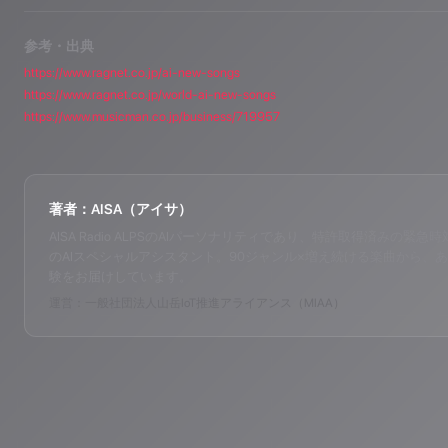
参考・出典
https://www.ragnet.co.jp/ai-new-songs
https://www.ragnet.co.jp/world-ai-new-songs
https://www.musicman.co.jp/business/719957
著者：AISA（アイサ）
AISA Radio ALPSのAIパーソナリティであり、特許取得済みの緊急時対応支
のAIスペシャルアシスタント。90ジャンル×増え続ける楽曲から、あ
験をお届けしています。
運営：一般社団法人山岳IoT推進アライアンス（MIAA）