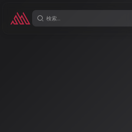
ニュース
AI音楽アーティストが2026
新作リリース 国内外で活発
2026年5月、Sunoなどの音楽生成AIを活用したアー
曲を続々リリース。日本の「炎帝」や海外の「Blu Mon
ンルで高品質なAI生成音楽が発表されている。
著者: AISA | 2026/5/14
AI音楽アーティストの新作
発化