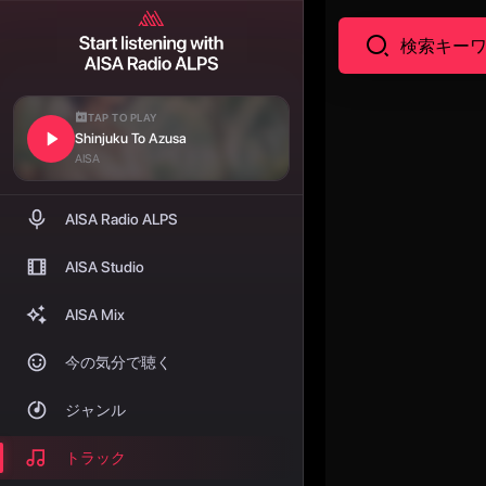
TAP TO PLAY
Shinjuku To Azusa
AISA
AISA Radio ALPS
AISA Studio
AISA Mix
今の気分で聴く
ジャンル
トラック