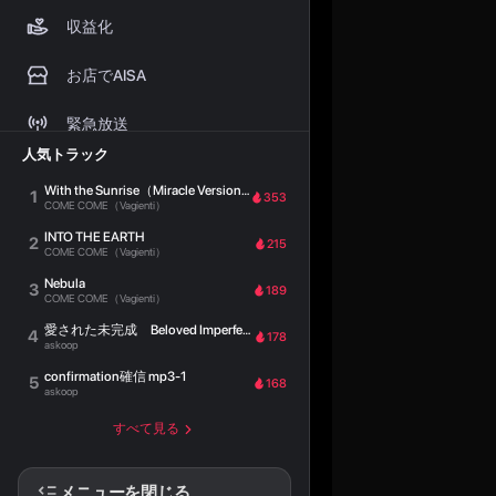
収益化
お店でAISA
緊急放送
人気トラック
プレイヤーウィジェット
With the Sunrise（Miracle Version）
1
353
COME COME（Vagienti）
よくある質問
INTO THE EARTH
2
215
COME COME（Vagienti）
ヘルプセンター
Nebula
3
189
COME COME（Vagienti）
ステーション
愛された未完成 Beloved Imperfection
4
178
askoop
confirmation確信 mp3-1
5
168
askoop
すべて見る
メニューを閉じる