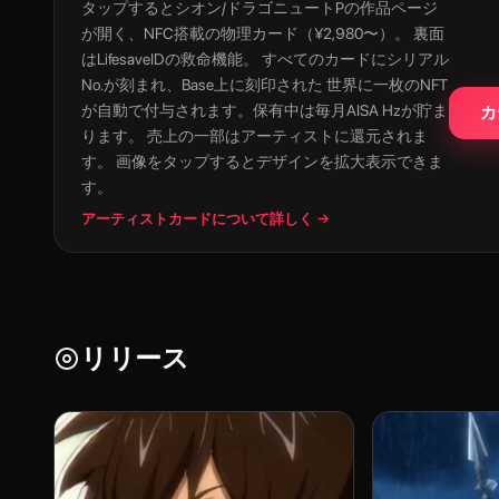
タップすると
シオン/ドラゴニュートP
の作品ページ
が開く、NFC搭載の物理カード（¥2,980〜）。 裏面
はLifesaveIDの救命機能。 すべてのカードにシリアル
No.が刻まれ、Base上に刻印された 世界に一枚のNFT
が自動で付与されます。保有中は毎月AISA Hzが貯ま
カ
ります。 売上の一部はアーティストに還元されま
す。 画像をタップするとデザインを拡大表示できま
す。
アーティストカードについて詳しく →
リリース