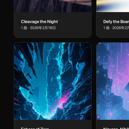
Cleavage the Night
Defy the Boa
1
曲
·
2026年2月18日
1
曲
·
2026年2