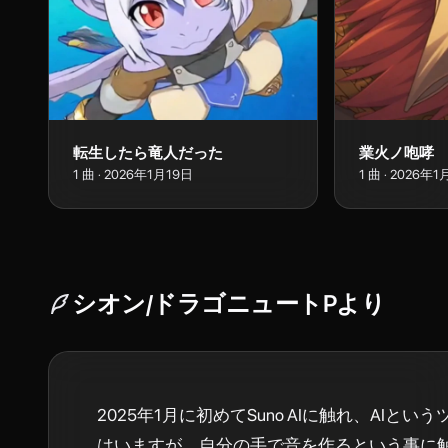
転生したら竜人だった
業火ノ咆哮
1
曲
·
2026年1月19日
1
曲
·
2026年1
シオン/ドラゴニュートP
より
2025年1月に初めてSuno AIに触れ、AIとい
はいますが、自分の手で音を作るという事に