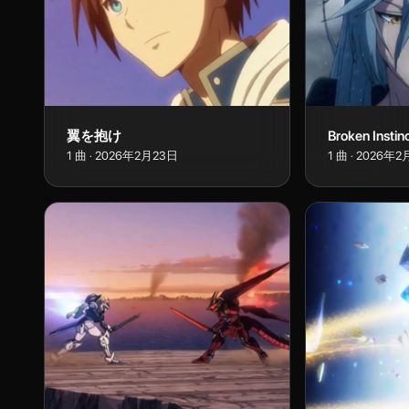
翼を抱け
Broken Instin
1
曲
·
2026年2月23日
1
曲
·
2026年2