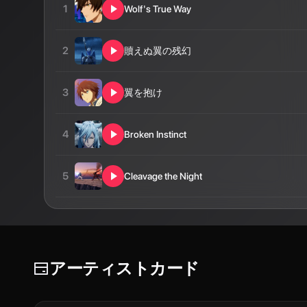
1
Wolf's True Way
2
贖えぬ翼の残幻
3
翼を抱け
4
Broken Instinct
5
Cleavage the Night
アーティストカード