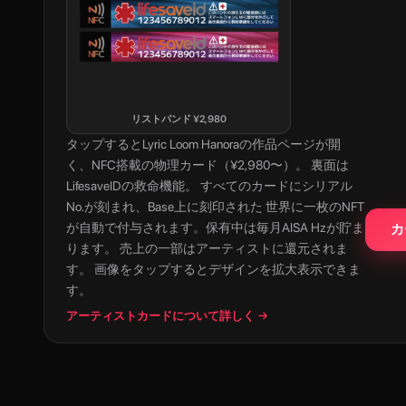
リストバンド
¥
2,980
タップすると
Lyric Loom Hanora
の作品ページが開
く、NFC搭載の物理カード（¥2,980〜）。 裏面は
LifesaveIDの救命機能。 すべてのカードにシリアル
No.が刻まれ、Base上に刻印された 世界に一枚のNFT
が自動で付与されます。保有中は毎月AISA Hzが貯ま
カ
ります。 売上の一部はアーティストに還元されま
す。 画像をタップするとデザインを拡大表示できま
す。
アーティストカードについて詳しく →