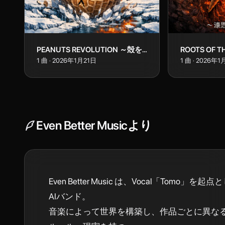
PEANUTS REVOLUTION ～殻を破れ！～
1
曲
·
2026年1月21日
1
曲
·
2026年1
Even Better Music
より
Even Better Music は、Vocal「Tomo」を
AIバンド。

音楽によって世界を構築し、作品ごとに異な