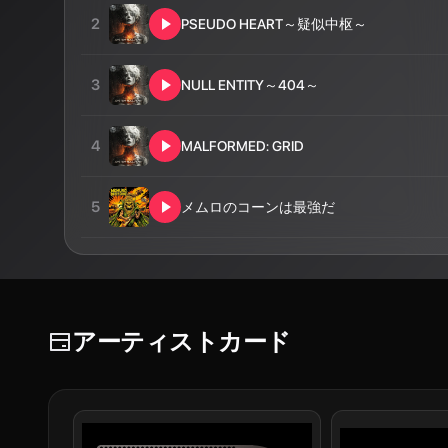
2
PSEUDO HEART～疑似中枢～
3
NULL ENTITY～404～
4
MALFORMED: GRID
5
メムロのコーンは最強だ
アーティストカード