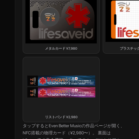
メタルカード
¥
7,980
プラスチッ
リストバンド
¥
2,980
タップすると
Even Better Music
の作品ページが開く、
NFC搭載の物理カード（¥2,980〜）。 裏面は