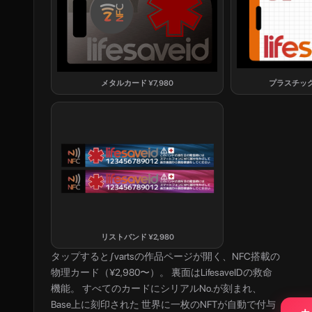
メタルカード
¥
7,980
プラスチッ
リストバンド
¥
2,980
タップすると
∫varts
の作品ページが開く、NFC搭載の
物理カード（¥2,980〜）。 裏面はLifesaveIDの救命
機能。 すべてのカードにシリアルNo.が刻まれ、
Base上に刻印された 世界に一枚のNFTが自動で付与