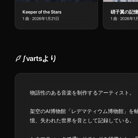
Keeper of the Stars
硝子翼の記
1
曲
·
2026年1月21日
1
曲
·
2026年1
∫varts
より
物語性のある音楽を制作するアーティスト。

架空のAI博物館「レデマティウム博物館」を
憶、失われた世界を音として記録している。
