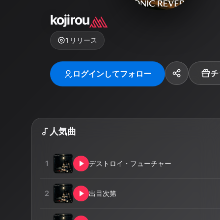
kojirou
1
リリース
チ
ログインしてフォロー
人気曲
1
デストロイ・フューチャー
2
出目次第