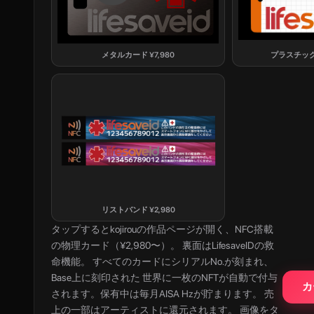
メタルカード
¥
7,980
プラスチッ
リストバンド
¥
2,980
タップすると
kojirou
の作品ページが開く、NFC搭載
の物理カード（¥2,980〜）。 裏面はLifesaveIDの救
命機能。 すべてのカードにシリアルNo.が刻まれ、
Base上に刻印された 世界に一枚のNFTが自動で付与
カ
されます。保有中は毎月AISA Hzが貯まります。 売
上の一部はアーティストに還元されます。 画像をタ