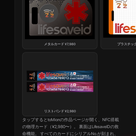
メタルカード
¥
7,980
プラスチッ
リストバンド
¥
2,980
タップすると
toMion
の作品ページが開く、NFC搭載
の物理カード（¥2,980〜）。 裏面はLifesaveIDの救
命機能。 すべてのカードにシリアルNo.が刻まれ、