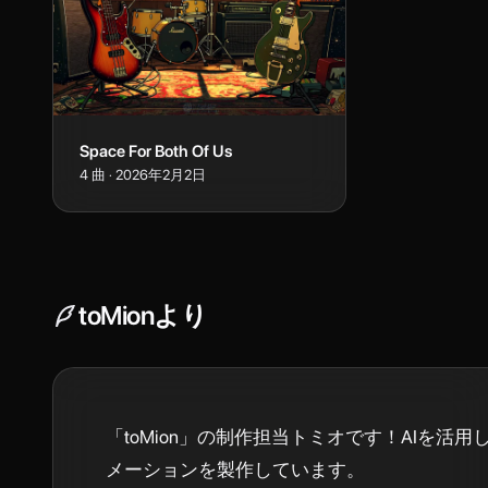
Space For Both Of Us
4
曲
·
2026年2月2日
toMion
より
「toMion」の制作担当トミオです！AIを活用
メーションを製作しています。
