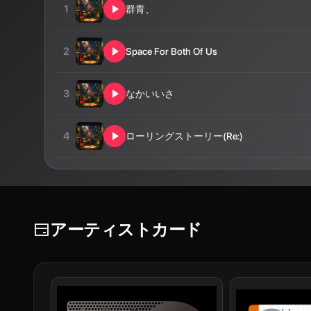
1
群青、
2
Space For Both Of Us
3
なかいいさ
4
ローリングストーリー(Re:)
アーティストカード