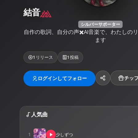
結音
シルバーサポーター
自作の歌詞、自分の声✖️AI音楽で、わたしの
ます
1
リリース
1
投稿
チッ
ログインしてフォロー
人気曲
1
少しずつ