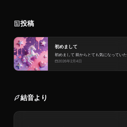
投稿
初めまして
初めまして 前からとても気になっていた、AISA Radio ALPS
で、曲をリリースするなら、最初は私が
2026年2月4日
にしよう、と決めていました。 過去と向き合って、とてもし
んどい時に、少し...
結音
より