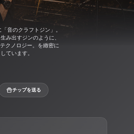
に「音のクラフトジン」。
を生み出すジンのように、
Iテクノロジー。を緻密に
留しています。
チップを送る