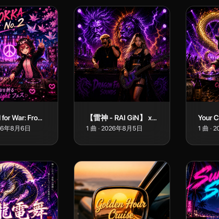
Last Bell for War: From the Last A-Bomb City (DJ CHOKKA Remix No.2)
【雷神 - RAI GiN】 x 【雷音 x LION】 (Mashup)
26年8月6日
1
曲
·
2026年8月5日
1
曲
·
2