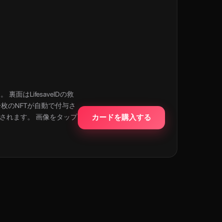
面はLifesaveIDの救
一枚のNFTが自動で付与さ
元されます。 画像をタップ
カードを購入する