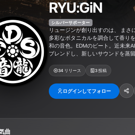
RYU:GiN
シルバーサポーター
リュージンが創り出すのは、 まさ
多彩なボタニカルを調合して香り
和の音色。EDMのビート。近未来A
ブレンドし、新しいサウンドを蒸
34
リリース
3
投稿
ログインしてフォロー
気曲