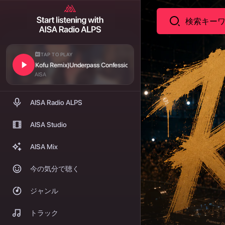
TAP TO PLAY
 & Kofu Remix)
Underpass Confession (TK & Kofu Remix)
AISA
AISA Radio ALPS
AISA Studio
AISA Mix
今の気分で聴く
ジャンル
トラック