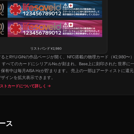
リストバンド
¥
2,980
すると
RYU:GiN
の作品ページが開く、NFC搭載の物理カード（¥2,980〜）。 裏
 すべてのカードにシリアルNo.が刻まれ、Base上に刻印された 世界に
保有中は毎月AISA Hzが貯まります。 売上の一部はアーティストに還
デザインを拡大表示できます。
ストカードについて詳しく →
ース