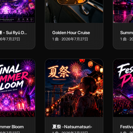
酔龍電舞 - Sui Ryū Denbu - (2026 Remastered)
Golden Hour Cruise
Summe
26年7月27日
1
曲
·
2026年7月27日
1
曲
·
2
ummer Bloom
夏祭 -Natsumatsuri-
Festiv