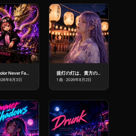
Your Color Never Fades (DJ CHOKKA 酔龍Mix)
提灯の灯は、貴方の微笑みのようで feat.YONA
026年8月3日
1
曲
·
2026年8月2日