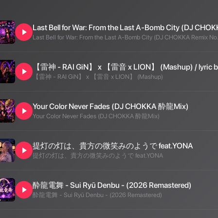
Last Bell for War: From the Last A-Bomb City (DJ CHO
Last Bell for War: From the Last A-Bomb City (DJ CHOKKA Remix No
【雷神 - RAI GiN】 x 【雷音 x LION】 (Mashup) / lyric 
【雷神 - RAI GiN】 x 【雷音 x LION】 (Mashup)
Your Color Never Fades (DJ CHOKKA 酔龍Mix)
Your Color Never Fades (DJ CHOKKA 酔龍Mix)
提灯の灯は、貴方の微笑みのようで feat.YONA
提灯の灯は、貴方の微笑みのようで feat.YONA
酔龍電舞 - Sui Ryū Denbu - (2026 Remastered)
酔龍電舞 - Sui Ryū Denbu - (2026 Remastered)