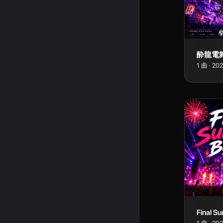
1
曲
·
20
Final S