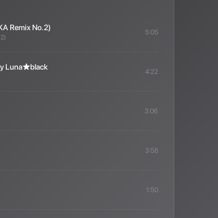
KKA Remix No.2)
5:05
.2)
by Luna★black
4:22
3:06
3:58
1:50