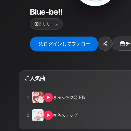
Blue-be!!
2
リリース
チ
ログインしてフォロー
人気曲
1
きゅん色♡恋予報
2
春色ステップ