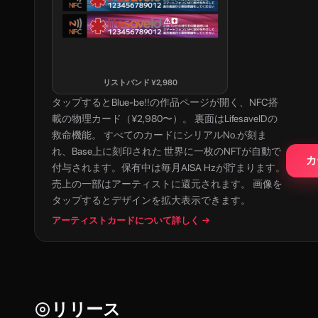
リストバンド
¥
2,980
タップすると
Blue-be!!
の作品ページが開く、NFC搭
載の物理カード（¥2,980〜）。 裏面はLifesaveIDの
救命機能。 すべてのカードにシリアルNo.が刻ま
れ、Base上に刻印された 世界に一枚のNFTが自動で
カ
付与されます。保有中は毎月AISA Hzが貯まります。
売上の一部はアーティストに還元されます。 画像を
タップするとデザインを拡大表示できます。
アーティストカードについて詳しく →
リリース