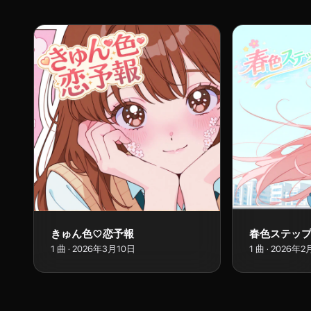
きゅん色♡恋予報
春色ステッ
1
曲
·
2026年3月10日
1
曲
·
2026年2