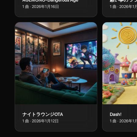
AGEMONO-Dangerous Age
願い事のつ
1
曲
·
2026年1月16日
1
曲
·
2026年1
ナイトラウンジOTA
Dash!
1
曲
·
2026年1月12日
1
曲
·
2026年1