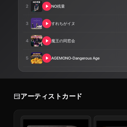
2
NO残量
3
すれちがイヌ
4
魔王の同窓会
5
AGEMONO-Dangerous Age
アーティストカード