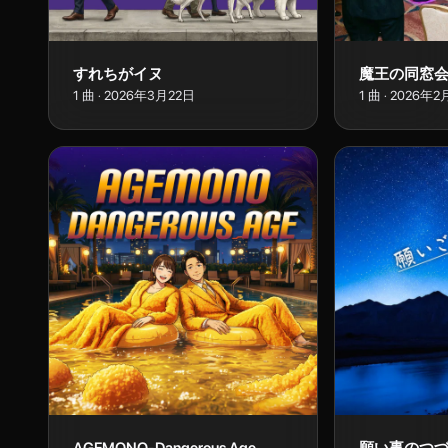
すれちがイヌ
魔王の同窓
1
曲
·
2026年3月22日
1
曲
·
2026年2