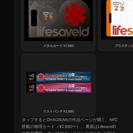
メタルカード
¥
7,980
プラスチッ
リストバンド
¥
2,980
タップすると
OHAGIS(M)
の作品ページが開く、NFC
搭載の物理カード（¥2,980〜）。 裏面はLifesaveID