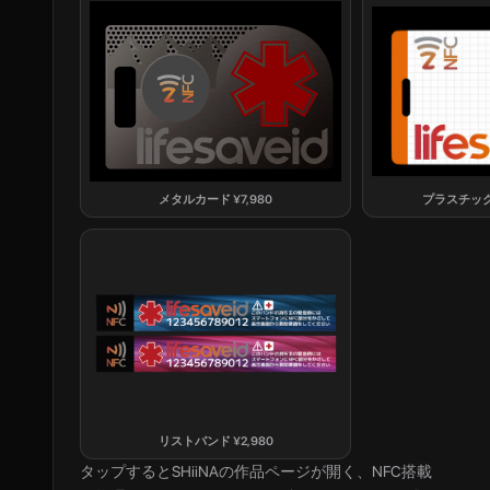
メタルカード
¥
7,980
プラスチッ
リストバンド
¥
2,980
タップすると
SHiiNA
の作品ページが開く、NFC搭載