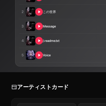
2
この世界
3
Message
4
/.readme.txt
5
Voice
アーティストカード