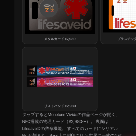
メタルカード
¥
7,980
プラスチッ
リストバンド
¥
2,980
タップすると
Monotone Vivids
の作品ページが開く、
NFC搭載の物理カード（¥2,980〜）。 裏面は
LifesaveIDの救命機能。 すべてのカードにシリアル
No.が刻まれ、Base上に刻印された 世界に一枚のNFT