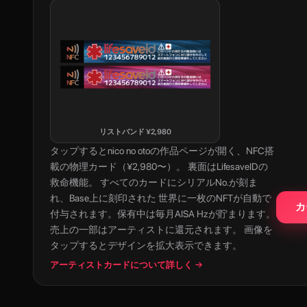
リストバンド
¥
2,980
タップすると
nico no oto
の作品ページが開く、NFC搭
載の物理カード（¥2,980〜）。 裏面はLifesaveIDの
救命機能。 すべてのカードにシリアルNo.が刻ま
れ、Base上に刻印された 世界に一枚のNFTが自動で
カ
付与されます。保有中は毎月AISA Hzが貯まります。
売上の一部はアーティストに還元されます。 画像を
タップするとデザインを拡大表示できます。
アーティストカードについて詳しく →