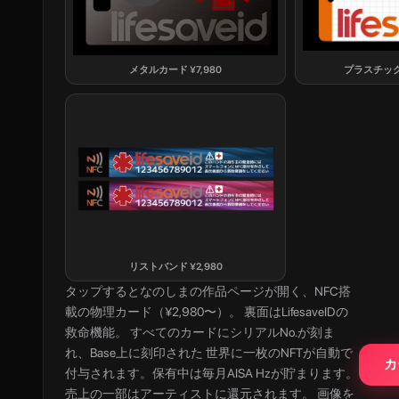
メタルカード
¥
7,980
プラスチッ
リストバンド
¥
2,980
タップすると
なのしま
の作品ページが開く、NFC搭
載の物理カード（¥2,980〜）。 裏面はLifesaveIDの
救命機能。 すべてのカードにシリアルNo.が刻ま
れ、Base上に刻印された 世界に一枚のNFTが自動で
カ
付与されます。保有中は毎月AISA Hzが貯まります。
売上の一部はアーティストに還元されます。 画像を