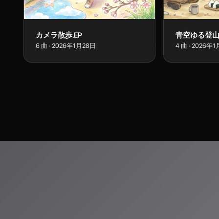
カメラ散歩.EP
青空ゆる登
6
曲
·
2026年1月28日
4
曲
·
2026年1