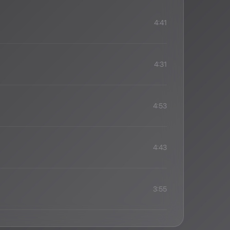
4:41
4:31
4:53
4:43
3:55