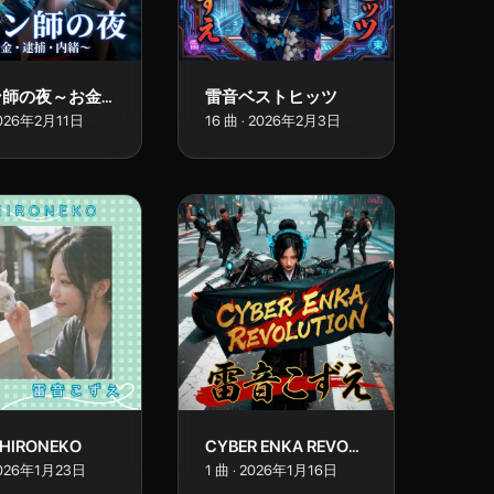
ペテン師の夜～お金・逮捕・内緒～
雷音ベストヒッツ
026年2月11日
16
曲
·
2026年2月3日
HIRONEKO
CYBER ENKA REVOLUTION
026年1月23日
1
曲
·
2026年1月16日