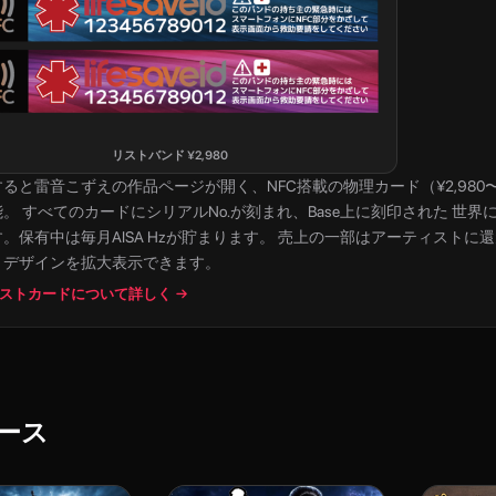
リストバンド
¥
2,980
すると
雷音こずえ
の作品ページが開く、NFC搭載の物理カード（¥2,980〜）。
。 すべてのカードにシリアルNo.が刻まれ、Base上に刻印された 世界
。保有中は毎月AISA Hzが貯まります。 売上の一部はアーティストに
とデザインを拡大表示できます。
ストカードについて詳しく →
ース