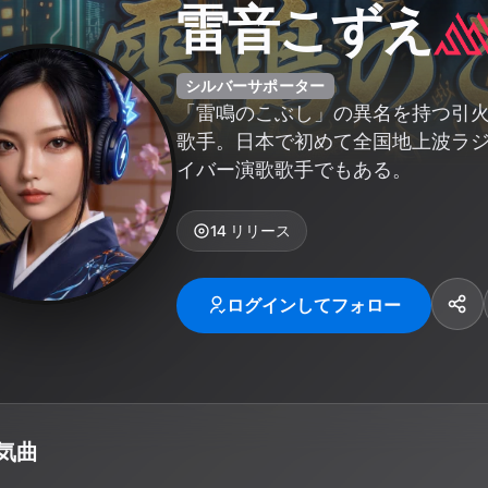
雷音こずえ
シルバーサポーター
「雷鳴のこぶし」の異名を持つ引
歌手。日本で初めて全国地上波ラ
イバー演歌歌手でもある。
14
リリース
ログインしてフォロー
気曲