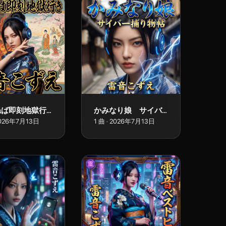
聴かねば即刻地獄行き
かみなり娘 サイバー捕り物帖
026年7月13日
1
曲
·
2026年7月13日