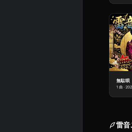
無駄唄
1
曲
·
20
雷音