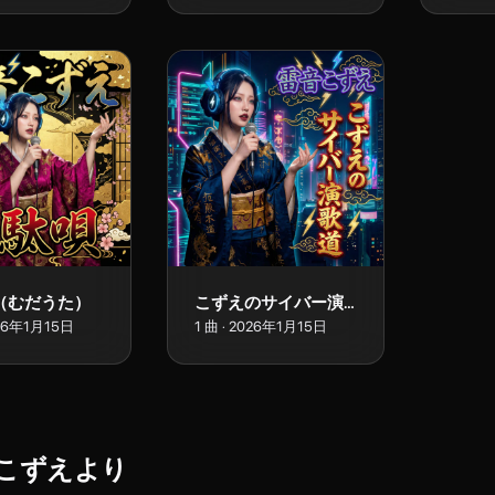
（むだうた）
こずえのサイバー演歌道
26年1月15日
1
曲
·
2026年1月15日
こずえ
より