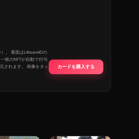
 裏面はLifesaveIDの
に一枚のNFTが自動で付与
還元されます。 画像をタッ
カードを購入する