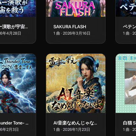
サイバー演歌が宇宙を救う
SAKURA FLASH
26年4月28日
1
曲
·
2026年3月16日
1
曲
·
2
雷音-Thunder Tone- 2026
AI音楽なめんじゃないよ
白猫 S
26年2月3日
1
曲
·
2026年1月23日
1
曲
·
2