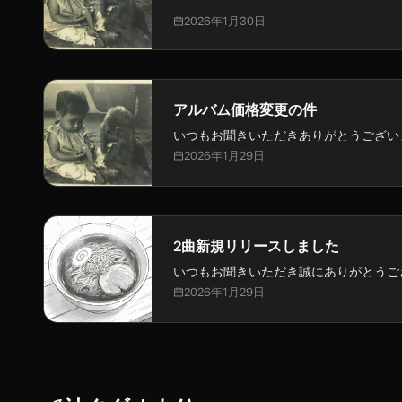
いつもお聞きいただきありがとうござい
2026年1月30日
通り、未マスタリングの曲を一旦、 無
ましたが、本日、2026年1月30日 アル
スタリング済み音源に置き...
アルバム価格変更の件
いつもお聞きいただきありがとうございます
い始めて、全速力で突っ走り、 とにか
2026年1月29日
もやる、と脇目 もふらずにあれこれや
ら AISA RADIO A...
2曲新規リリースしました
いつもお聞きいただき誠にありがとうご
月に配信サイトで公開予定の曲を、先駆
2026年1月29日
た。『しめのめん』『タバサオンマイマ
す。どちらもマスタリング済み音源です。有