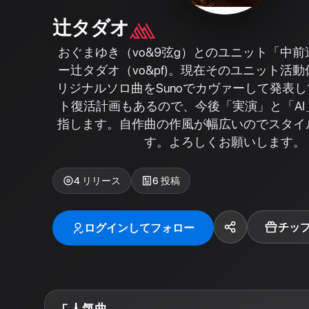
辻タダオ
おぐまゆき（vo&9弦g）とのユニット「中
ー辻タダオ（vo&pf)。現在そのユニット活
リジナルソロ曲をSunoでカヴァーして発表
ト復活計画もあるので、今後「実演」と「AI
指します。自作曲の作風が幅広いのでスタイ
す。よろしくお願いします。
4
リリース
6
投稿
チッ
ログインしてフォロー
人気曲