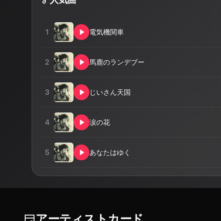
1
電気機関車
2
馬鹿のランデブー
3
じいさん天国
4
涙の花
5
あなたはゆく
アーティストカード