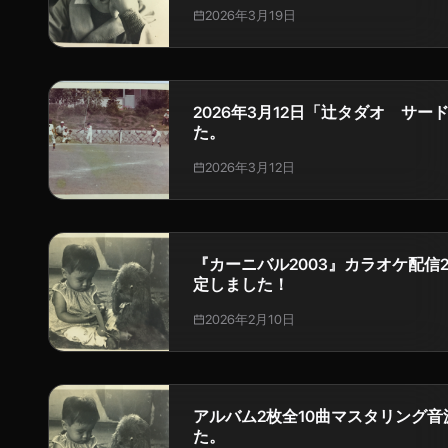
いつもお聞きいただきありがとうございます
2026年3月19日
月16日に配信プラットフォーム各所にて
曲入りEP『辻タダオ フォース』全曲を 本日3月19日にこちら
にもアップいたしま...
2026年3月12日「辻タダオ サー
た。
いつもお聞きいただきありがとうござい
2026年3月12日
りますように本日2026年3月12日、 
ム各所で既に配信していた 5曲入りEP
より、こちらでは先行して...
『カーニバル2003』カラオケ配信
定しました！
いつもお聞きいただきありがとうござい
2026年2月10日
ップさせていただいて、 そのなかでは
「カーニバル2003」という曲が 2月13
joysound設定店で配信開始と...
アルバム2枚全10曲マスタリング
た。