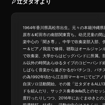
辻タダオ
より
1964年香川県高松市出生。元々の本籍沖縄
原市＆町田市の南部関東育ち。幼児児童の間
楽中心の「聞き専」。中学で吹奏楽部入部、
ー＆ピアノ我流で修得。聴取はオールジャン
で吹奏楽、大学からはビッグバンドに所属。
ル以外の時間あらゆるタイプのコピーバンド
しばらく音楽から遠ざかるがパチンコ、パチ
の為1992年頃から江古田マーキーにてピア
自演ソロ活動開始。その後「辻タダオ＆ALL1
ドを組んだり、サックス奏者della氏とのセ
度行ったりしつつ、2016年におぐまゆきと