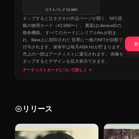
リストバンド
¥
2,980
タップすると
辻タダオ
の作品ページが開く、NFC搭
載の物理カード（¥2,980〜）。 裏面はLifesaveIDの
救命機能。 すべてのカードにシリアルNo.が刻ま
れ、Base上に刻印された 世界に一枚のNFTが自動で
カ
付与されます。保有中は毎月AISA Hzが貯まります。
売上の一部はアーティストに還元されます。 画像を
タップするとデザインを拡大表示できます。
アーティストカードについて詳しく →
リリース