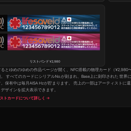
リストバンド
¥
2,980
すると
ゆめのゆめ
の作品ページが開く、NFC搭載の物理カード（¥2,980〜）。
。 すべてのカードにシリアルNo.が刻まれ、Base上に刻印された 世界
。保有中は毎月AISA Hzが貯まります。 売上の一部はアーティストに
とデザインを拡大表示できます。
ストカードについて詳しく →