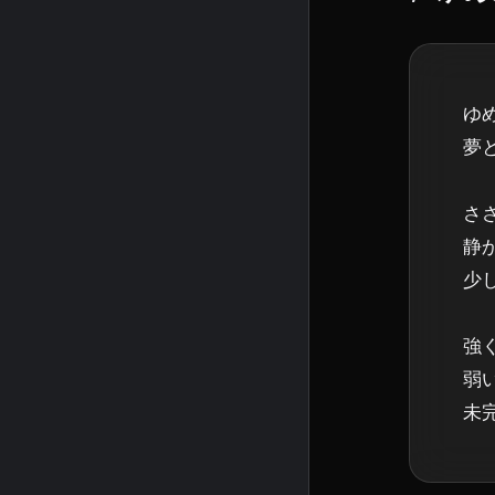
ゆ
夢
さ
静
少
強
弱
未