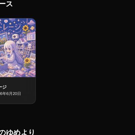
ース
ージ
26年6月20日
のゆめ
より