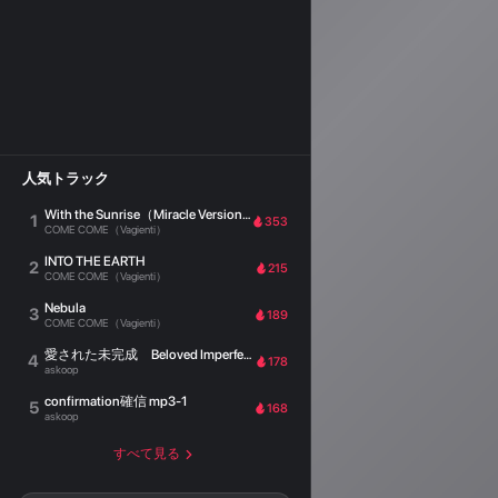
人気トラック
With the Sunrise（Miracle Version）
1
353
COME COME（Vagienti）
INTO THE EARTH
2
215
COME COME（Vagienti）
Nebula
3
189
COME COME（Vagienti）
愛された未完成 Beloved Imperfection
4
178
askoop
confirmation確信 mp3-1
5
168
askoop
すべて見る