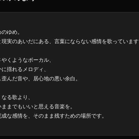
めのゆめ。

と現実のあいだにある、言葉にならない感情を歌っています。
さやくようなボーカル、

かに揺れるメロディ、

し歪んだ音や、居心地の悪い余白。

くなる歌より、

いままでもいいと思える音楽を。

完成な感情を、そのまま残すための場所です。