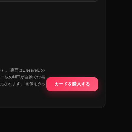
 裏面はLifesaveIDの
に一枚のNFTが自動で付与
還元されます。 画像をタッ
カードを購入する