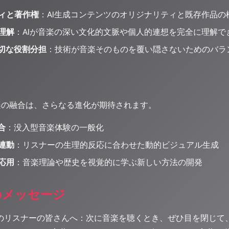
ィと著作権
：AI生成コンテンツのオリジナリティと既存作品の
理解
：AIが音楽の深い文化的文脈や個人的連想を完全に理解で
適切な役割分担
：技術が音楽そのものを覆い隠さないためのバラ
楽の融合は、さらなる進化が期待されます。
合
：没入型音楽体験の一般化
連動
：リスナーの生理的反応に合わせた動的ビジュアル生成
応用
：音楽理論や歴史を視覚的に学ぶ新しい方法の開発
らのメッセージ
io ALPSのリスナーの皆さんへ：次に音楽を聴くとき、ぜひ目を