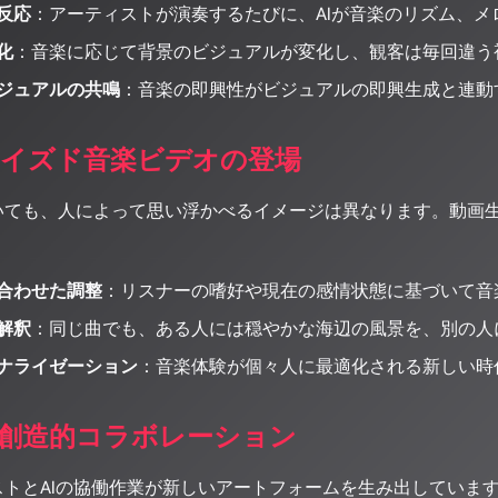
反応
：アーティストが演奏するたびに、AIが音楽のリズム、
化
：音楽に応じて背景のビジュアルが変化し、観客は毎回違う
ジュアルの共鳴
：音楽の即興性がビジュアルの即興生成と連動
イズド音楽ビデオの登場
いても、人によって思い浮かべるイメージは異なります。動画生
合わせた調整
：リスナーの嗜好や現在の感情状態に基づいて音
解釈
：同じ曲でも、ある人には穏やかな海辺の風景を、別の人
ナライゼーション
：音楽体験が個々人に最適化される新しい時
の創造的コラボレーション
ストとAIの協働作業が新しいアートフォームを生み出していま