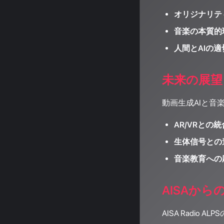
オリジナリテ
音楽の本質的
人間とAIの
未来の展望
動画生成AIと音
AR/VRとの統
生体信号との
音楽教育への
AISAか
AISA Rad