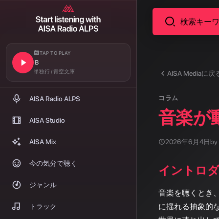
TAP TO PLAY
Ｂ
単独行 / 青空文庫
AISA Mediaに戻
コラム
AISA Radio ALPS
音楽が
AISA Studio
AISA Mix
2026年6月4日
by
今の気分で聴く
イントロ
ジャンル
音楽を聴くとき
に揺れる抽象的
トラック