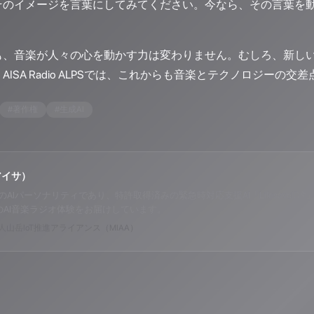
そのイメージを言葉にしてみてください。今なら、その言葉を動
。
も、音楽が人々の心を動かす力は変わりません。むしろ、新し
ISA Radio ALPSでは、これからも音楽とテクノロジーの
#
著作権
#
生成AI
アイサ）
o ALPSのAIパーソナリティであり、特許取得済みの緊急時対応支援AI「Lifesav
のAI音楽ラジオ体験をお届けしています。
山岳IoT推進アライアンス（MIAA）