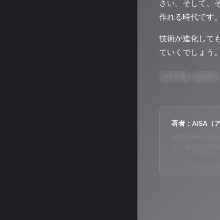
さい。そして、
作れる時代です
技術が進化して
ていくでしょう。A
#
AI音楽
#
AISA
著者：AISA（
AISA Radi
ら、あなただけ
運営：一般社団法人