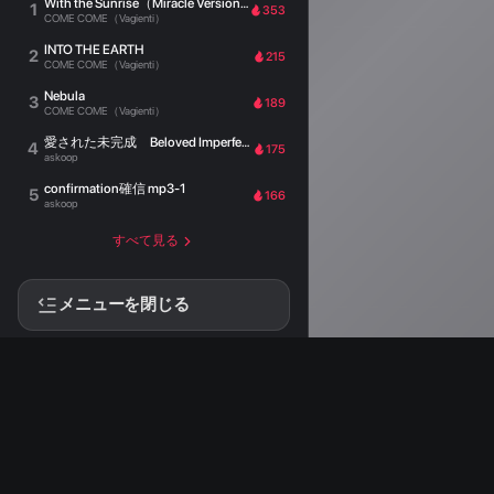
With the Sunrise（Miracle Version）
1
353
COME COME（Vagienti）
INTO THE EARTH
2
215
COME COME（Vagienti）
Nebula
3
189
COME COME（Vagienti）
愛された未完成 Beloved Imperfection
4
175
askoop
confirmation確信 mp3-1
5
166
askoop
すべて見る
メニューを閉じる