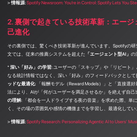
>
情報源:
Spotify Newsroom: You’re in Control: Spotify Lets You Ste
2. 裏側で起きている技術革新：エージ
己進化
その裏側では、驚くべき技術革新が進んでいます。Spotifyの
文では、従来の推薦システムを超えた
「エージェント型AI」
の
*
深い「好み」の学習:
ユーザーの「スキップ」や「リピート」
なる統計情報ではなく、深い「好み」のフィードバックとして捉
ッドな最適化:
「報酬モデル（Reward Models）」と「直接
法により、AIが「何がユーザーを満足させるか」を絶えず自己進
の理解:
「都会を一人ドライブする夜の音楽」を求めた際、単
く、その場の雰囲気や感情の機微までを学習し、最適化してい
>
情報源:
Spotify Research: Personalizing Agentic AI to Users' Mus