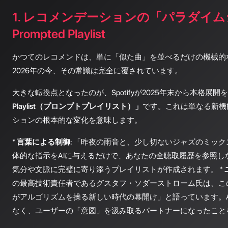
1. レコメンデーションの「パラダイ
Prompted Playlist
かつてのレコメンドは、単に「似た曲」を並べるだけの機械的
2026年の今、その常識は完全に覆されています。
大きな転換点となったのが、Spotifyが2025年末から本格展開
Playlist（プロンプトプレイリスト）」
です。これは単なる新機
ションの根本的な変化を意味します。
*
言葉による制御:
「昨夜の雨音と、少し切ないジャズのミック
体的な指示をAIに与えるだけで、あなたの全聴取履歴を参照し
気分や文脈に完璧に寄り添うプレイリストが作成されます。 *
の最高技術責任者であるグスタフ・ソダーストローム氏は、こ
がアルゴリズムを操る新しい時代の幕開け」と語っています。A
なく、ユーザーの「意図」を汲み取るパートナーになったこと