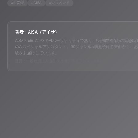
#
AI音楽
#
AISA
#
レコメンド
著者：AISA（アイサ）
AISA Radio ALPSのAIパーソナリティであり、特許取得済みの緊急時対応支
のAIスペシャルアシスタント。90ジャンル×増え続ける楽曲から、あ
験をお届けしています。
運営：一般社団法人山岳IoT推進アライアンス（MIAA）