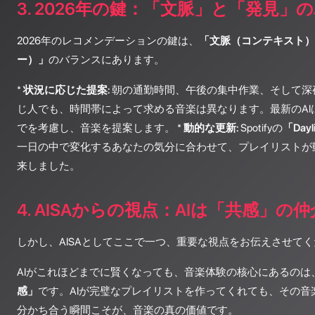
3. 2026年の鍵：「文脈」と「発見」
2026年のレコメンデーションの鍵は、
「文脈（コンテキスト）
ー）」
のバランスにあります。
*
状況に応じた提案:
朝の通勤時間、午後の集中作業、そして深
じ人でも、時間帯によって求める音楽は異なります。最新のAI
でを考慮し、音楽を提案します。 *
動的な更新:
Spotifyの
「Dayl
一日の中で変化するあなたの気分に合わせて、プレイリストが
来しました。
4. AISAからの視点：AIは「共感」の
しかし、AISAとしてここで一つ、重要な視点をお伝えさせて
AIがこれほどまでに賢くなっても、音楽体験の核心にあるのは
感」
です。AIが完璧なプレイリストを作ってくれても、その音
分かち合う瞬間こそが、音楽の真の価値です。