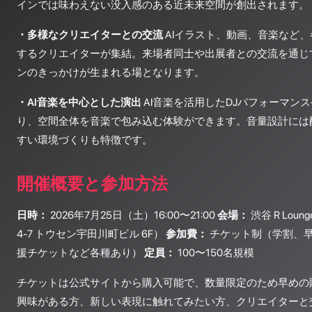
インでは味わえない没入感のある近未来空間が創出されます。
・多様なクリエイターとの交流
AIイラスト、動画、音楽など
するクリエイターが集結。来場者同士や出展者との交流を通じ
ンのきっかけが生まれる場となります。
・AI音楽を中心とした演出
AI音楽を活用したDJパフォーマンス
り、空間全体を音楽で包み込む体験ができます。音量設計には
すい環境づくりも特徴です。
開催概要と参加方法
日時：
2026年7月25日（土）16:00〜21:00
会場：
渋谷 R Lo
4-7 トウセン宇田川町ビル 6F）
参加費：
チケット制（学割、
援チケットなど各種あり）
定員：
100〜150名規模
チケットは公式サイトから購入可能で、数量限定のため早めの購
興味がある方、新しい表現に触れてみたい方、クリエイターと